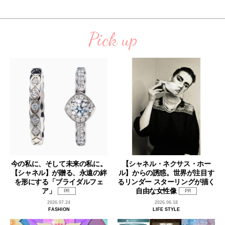
Pick up
今の私に、そして未来の私に。
【シャネル・ネクサス・ホー
【シャネル】が贈る、永遠の絆
ル】からの誘惑。世界が注目す
を形にする「ブライダルフェ
るリンダー スターリングが描く
ア」
自由な女性像
PR
PR
2026.07.24
2026.06.18
FASHION
LIFE STYLE