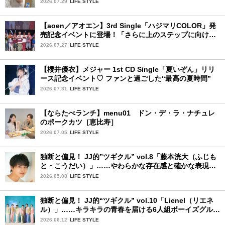
2026.07.29
LIFE STYLE
【aoen／アオエン】3rd Single「ハジマリCOLOR」発
売記念イベントに登場！「さらに上のステップに向けた
新たなハジマリになるように」と爽やかな笑顔で意気込
2026.07.27
LIFE STYLE
みを！
【櫻井優衣】メジャー 1st CD Single「夏いぞん」リリ
ース記念イベント♡ ファンと過ごした“最高の夏時間”
2026.07.31
LIFE STYLE
【ならたべランチ】menu01 ドン・デ・ラ・ナチュレ
のポークカツ［恵比寿］
2026.07.05
LIFE STYLE
独断と偏見！ JJ的”ツギクル” vol.8「藤本洸大（ふじも
と・こうだい）」……やわらかな存在感と確かな表現力
で、じわりと心をつかむ注目株
2026.05.08
LIFE STYLE
独断と偏見！ JJ的“ツギクル” vol.10「Lienel（リエネ
ル）」……キラキラの青春を届ける6人組ボーイズグルー
プ
2026.06.12
LIFE STYLE