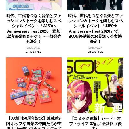
時代、世代をつなぐ音楽とファ
時代、世代をつなぐ音楽とファ
ッション＆トークを楽しむスペ
ッション＆トークを楽しむスペ
シャルイベント「JJ50th
シャルイベント「JJ50th
Anniversary Fest 2026」追加
Anniversary Fest 2026」で、
出演者発表＆チケット一般発売
iKON終演後のお見送り会実施
も決定！
決定！
2026.04.10
2026.03.27
LIFE STYLE
LIFE STYLE
【JJ創刊50周年記念】連載第9
【コミック連載】シード・オ
回 ポップな野菜の仲間たちが主
ブ・ライフ 37話／最終回（後
役「ガーデンスタッフ」グッズ
半）