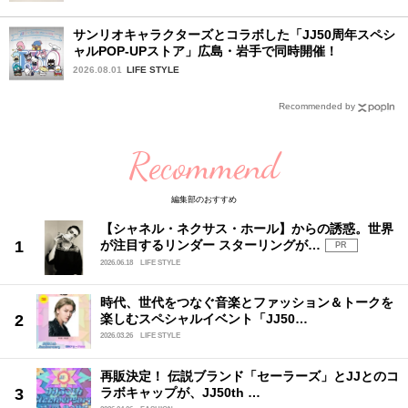
サンリオキャラクターズとコラボした「JJ50周年スペシ
ャルPOP-UPストア」広島・岩手で同時開催！
2026.08.01
LIFE STYLE
Recommended by
Recommend
編集部のおすすめ
【シャネル・ネクサス・ホール】からの誘惑。世界
が注目するリンダー スターリングが…
PR
2026.06.18
LIFE STYLE
時代、世代をつなぐ音楽とファッション＆トークを
楽しむスペシャルイベント「JJ50…
2026.03.26
LIFE STYLE
再販決定！ 伝説ブランド「セーラーズ」とJJとのコ
ラボキャップが、JJ50th …