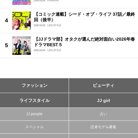
2026.04.06
FASHION
【コミック連載】シード・オブ・ライフ 37話／最終
回（後半）
2026.04.09
LIFE STYLE
【JJドラマ部】オタクが選んだ絶対面白い2026年春
ドラマBEST５
2026.04.09
LIFE STYLE
ファッション
ビューティ
ライフスタイル
JJ girl
JJ people
占い
スペシャル
読者モデル募集