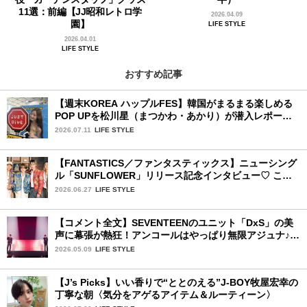
11選：前編【JJ昭和レトロ学
2026.04.09
園】
LIFE STYLE
2026.04.01
LIFE STYLE
おすすめ記事
【週末KOREA ハップルFES】韓国がまるまる楽しめる
POP UPを松川星（まつかわ・あかり）が潜入レポート
♡
2026.07.11
LIFE STYLE
【FANTASTICS／ファンタスティックス】ニューシング
ル「SUNFLOWER」リリース記念インタビュー♡ この
夏楽しみにしていることは？
2026.06.27
LIFE STYLE
【コメント全文】SEVENTEENのユニット「DxS」の美
声に幕張が熱狂！アンコールはやっぱり無限アジュナ♪
初日レポ：後編
2026.05.09
LIFE STYLE
【J’s Picks】いい香りで“ととのえる”J-BOY牧屋宏幸の
丁寧な朝〈気分をアゲるアイテム＆ルーティーン〉