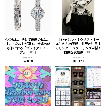
今の私に、そして未来の私に。
【シャネル・ネクサス・ホー
【シャネル】が贈る、永遠の絆
ル】からの誘惑。世界が注目す
を形にする「ブライダルフェ
るリンダー スターリングが描く
ア」
自由な女性像
PR
PR
2026.07.24
2026.06.18
FASHION
LIFE STYLE