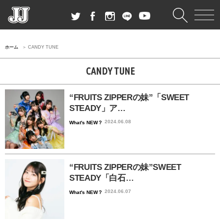
ホーム
CANDY TUNE
CANDY TUNE
“FRUITS ZIPPERの妹”「SWEET
STEADY」ア…
2024.06.08
What's NEW？
“FRUITS ZIPPERの妹”SWEET
STEADY「白石…
2024.06.07
What's NEW？