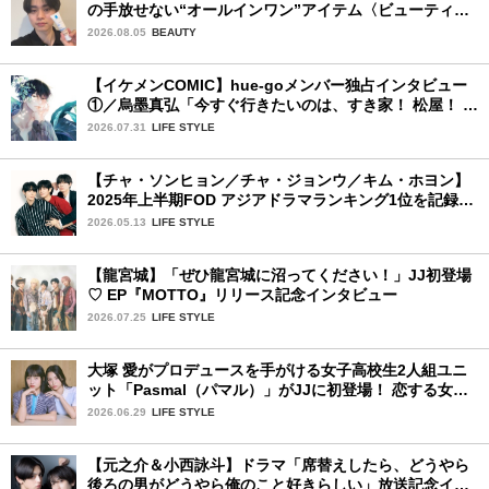
の手放せない“オールインワン”アイテム〈ビューティ＆
ファッション夏の必需品〉
2026.08.05
BEAUTY
【イケメンCOMIC】hue-goメンバー独占インタビュー
①／烏墨真弘「今すぐ行きたいのは、すき家！ 松屋！ ミ
スド！」
2026.07.31
LIFE STYLE
【チャ・ソンヒョン／チャ・ジョンウ／キム・ホヨン】
2025年上半期FOD アジアドラマランキング1位を記録！
韓国BLドラマ「秘密の間柄」出演の3人に来日記念イン
2026.05.13
LIFE STYLE
タビュー♡
【龍宮城】「ぜひ龍宮城に沼ってください！」JJ初登場
♡ EP『MOTTO』リリース記念インタビュー
2026.07.25
LIFE STYLE
大塚 愛がプロデュースを手がける女子高校生2人組ユニ
ット「Pasmal（パマル）」がJJに初登場！ 恋する女の
コのキュンキュンする感情を歌った最新曲「BULL」を
2026.06.29
LIFE STYLE
チェック♪
【元之介＆小西詠斗】ドラマ「席替えしたら、どうやら
後ろの男がどうやら俺のこと好きらしい」放送記念イン