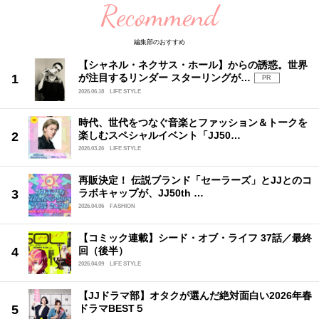
Recommend
編集部のおすすめ
【シャネル・ネクサス・ホール】からの誘惑。世界
が注目するリンダー スターリングが…
PR
2026.06.18
LIFE STYLE
時代、世代をつなぐ音楽とファッション＆トークを
楽しむスペシャルイベント「JJ50…
2026.03.26
LIFE STYLE
再販決定！ 伝説ブランド「セーラーズ」とJJとのコ
ラボキャップが、JJ50th …
2026.04.06
FASHION
【コミック連載】シード・オブ・ライフ 37話／最終
回（後半）
2026.04.09
LIFE STYLE
【JJドラマ部】オタクが選んだ絶対面白い2026年春
ドラマBEST５