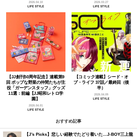
2026.04.10
2026.03.27
LIFE STYLE
LIFE STYLE
【JJ創刊50周年記念】連載第9
【コミック連載】シード・オ
回 ポップな野菜の仲間たちが主
ブ・ライフ 37話／最終回（後
役「ガーデンスタッフ」グッズ
半）
11選：前編【JJ昭和レトロ学
2026.04.09
園】
LIFE STYLE
2026.04.01
LIFE STYLE
おすすめ記事
【J’s Picks】悲しい経験でたどり着いた…J-BOY三上龍