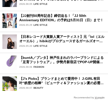
タビュー♡ 「自然と詠斗くんが可愛く見えたんです」
2026.08.05
LIFE STYLE
【JJ創刊50周年記念】締切迫る！「JJ 50th
Anniversary EDITION」の予約は5月31日（日）まで！
2026.05.29
LIFE STYLE
【日本レコード大賞新人賞アーティスト】元「lol（エル
オーエル）」hibikiがプロデュースするガールズオーデ
ィションが始動！ 応募は5月31日（日）まで
2026.05.20
LIFE STYLE
【buntA／ブンタ】神戸生まれのラバーブランドによる
「足育フットウェア」。伊勢丹新宿店でPOP-UP開催
中！
2026.08.06
FASHION
【J’s Picks】ブランドまとめて愛用中！ J-GIRL有田
叶“鉄壁の相棒”〈ビューティ＆ファッション夏の必需
品〉
2026.08.07
BEAUTY
Recommended by