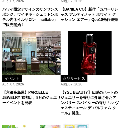
Aug, 07, 2026
Aug, 07, 2026
ハワイ限定デザインのサンサンス
【BANILA CO】新作「カバーリシ
ポンジ、ワイキキ・シェラトンホ
ャス アルティメット ホワイト ク
テル内ネイルサロン「naillabo」
ッション エアー」Qoo10先行発売
で販売開始！
イベント
商品サービス
Aug, 07, 2026
Aug, 07, 2026
【京都高島屋】PARCELLE
【YSL BEAUTY】伝説のハートの
JEWELRY 京都店、8月のジュエリ
ジュエリーを香りに昇華させたア
ーイベントを発表
ンバリー スパイシーの香り「ル ヴ
ェスティエール デ パルファム ク
ール」誕生。