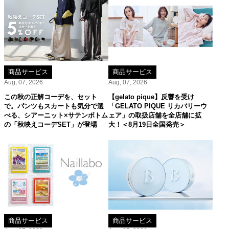
商品サービス
商品サービス
Aug, 07, 2026
Aug, 07, 2026
この秋の正解コーデを、セット
【gelato pique】反響を受け
で。パンツもスカートも気分で選
「GELATO PIQUE リカバリーウ
べる、シアーニット×サテンボトム
ェア」の取扱店舗を全店舗に拡
の「秋映えコーデSET」が登場
大！＜8月19日全国発売＞
商品サービス
商品サービス