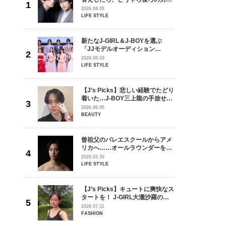
しい」放
どうやら俺のこと好きらしい」放
2026.08.05
自然と詠
送記念インタビュー♡ 「自然と詠
LIFE STYLE
です」
斗くんが可愛く見えたんです」
を選ぶ
新たなJ-GIRL＆J-BOYを選ぶ
ン
「JJモデルオーディション
選ブロッ
2027」が募集開始！ 予選ブロッ
2026.08.03
視した
クは候補生の“魅力”を重視した
LIFE STYLE
ます
「新システム」に変わります
からアメ
【J’s Picks】悲しい経験でたどり
ダーを目
着いた…J-BOY三上龍の手放せな
が好きす
い“オールインワン”アイテム〈ビ
2026.08.05
ロ】
ューティ＆ファッション夏の必需
BEAUTY
品〉
チェ・ソン
曾祖父のバレエスクールからアメ
ウル・新
リカへ……オールラウンダーを目
】#002
指すダンサーは踊ることが好きす
2026.03.30
ぎる【王子様の推しドコロ】
LIFE STYLE
vol.29 三宅啄未さん
の日韓新
【J’s Picks】キュートに爽快なス
！ デビ
タートを！ J-GIRL大瀧沙羅の軽
面々を独
やかな朝活〈気分をアゲるアイテ
2026.07.31
魅力に迫
ム＆ルーティーン〉
FASHION