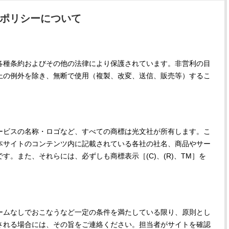
ポリシーについて
各種条約およびその他の法律により保護されています。非営利の目
上の例外を除き、無断で使用（複製、改変、送信、販売等）するこ
ービスの名称・ロゴなど、すべての商標は光文社が所有します。こ
本サイトのコンテンツ内に記載されている各社の社名、商品やサー
。また、それらには、必ずしも商標表示［(C)、(R)、TM］を
BEAUTY
L
ームなしでおこなうなど一定の条件を満たしている限り、原則とし
【J’s Picks】悲しい経験でたどり
【元之介＆小西詠斗】ド
される場合には、その旨をご連絡ください。担当者がサイトを確認
着いた…J-BOY三上龍の手放せな
替えしたら、どうやら後