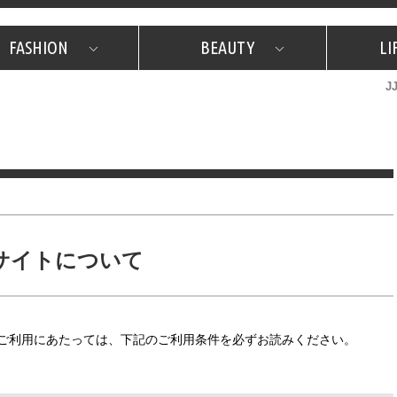
FASHION
BEAUTY
LI
J
美容担当のお気に入り
What's NEW？
占い
韓国
特集
What's NEW？
韓国
SNAP
ザ・ベスト5
特集
ザ・ベスト5
プレゼント
旅
JJグル
JJスタ
フォーチュンサイクル
ネイチャー
サイトについて
）のご利用にあたっては、下記のご利用条件を必ずお読みください。