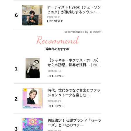
はファン
アーティスト Hyeok（チェ・ソン
2026
ヒョク）が激推しするソウル・新
K :
沙のタッカンマリ【リア韓】#002
2026.08.01
LIFE STYLE
ME
演2日目を
Recommended by
Recommend
編集部のおすすめ
【シャネル・ネクサス・ホール】
からの誘惑。世界が注目…
PR
2026.06.18
LIFE STYLE
時代、世代をつなぐ音楽とファッ
ション＆トークを楽しむ…
2026.03.26
LIFE STYLE
再販決定！ 伝説ブランド「セーラ
ーズ」とJJとのコラ…