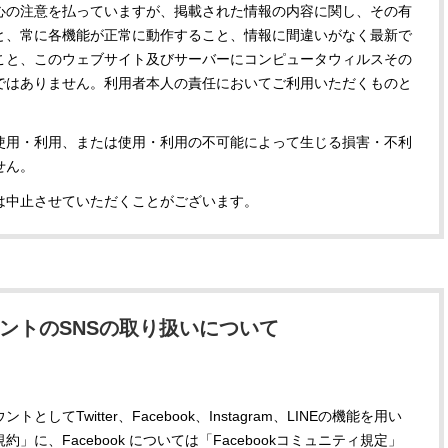
心の注意を払っていますが、掲載された情報の内容に関し、その有
人気急上昇中！ 韓流コスメブラン
【aespa／エスパ】夏に
と、常に各機能が正常に動作すること、情報に間違いがなく最新で
ド23社が集まる「2025グローバ
ミーティングの開催も♡ 「
ルショールーム渋谷ポップアッ
aespa LIVE TOUR – SYN
こと、このウェブサイト及びサーバーにコンピュータウィルスその
2025.09.11
2026.05.18
プ」が開催
aeXIS LINE – in JAPAN
BEAUTY
LIFE STYLE
ではありません。利用者本人の責任においてご利用いただくものと
[SPECIAL EDITION DO
TOUR] 」東京ドーム公
詳細レポート【後編】
使用・利用、または使用・利用の不可能によって生じる損害・不利
せん。
は中止させていただくことがございます。
ントのSNSの取り扱いについて
Twitter、Facebook、Instagram、LINEの機能を用い
用規約」に、Facebook については「Facebookコミュニティ規定」