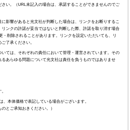
ださい。（URL未記入の場合は、承諾することができませんのでご
い“オールインワン”アイテム〈ビ
どうやら俺のこと好きら
2026.08.05
2026.08.05
ューティ＆ファッション夏の必需
送記念インタビュー♡ 「
BEAUTY
LIFE STYLE
品〉
斗くんが可愛く見えたん
性に影響があると光文社が判断した場合は、リンクをお断りするこ
【J’s Picks】J-GIRL早坂萌香の
新たなJ-GIRL＆J-BOY
、リンクの許諾が妥当ではないと判断した際、許諾を取り消す場合
徹底した日焼けケア！ でも、いち
「JJモデルオーディショ
ばん大切なのは…〈ビューティ＆
2027」が募集開始！ 予
2026.07.24
2026.08.03
変更・削除されることがあります。リンクを設定いただいても、リ
ファッション夏の必需品〉
クは候補生の“魅力”を重
BEAUTY
LIFE STYLE
めご了承ください。
「新システム」に変わり
【J’s Picks】J-BOY中田凌多
曾祖父のバレエスクール
ついては、それぞれの責任において管理・運営されています。その
は“汗と暑さ”に悩める仕事終わり
リカへ……オールラウン
れるあらゆる問題について光文社は責任を負うものではありませ
もスマートに〈ビューティ＆ファ
指すダンサーは踊ること
2026.07.15
2026.03.30
ッション夏の必需品〉
ぎる【王子様の推しドコ
BEAUTY
LIFE STYLE
vol.29 三宅啄未さん
【注目アーティストRainy。っ
アーティスト Hyeok（
て？】忙しい日でも欠かせない、
ヒョク）が激推しするソ
朝と夜のケアでつくられる透明感
沙のタッカンマリ【リア韓
す。
2026.01.30
2026.08.01
BEAUTY
LIFE STYLE
しては、本体価格で表記している場合がございます。
ものとご承知おきください。）
【JJ専属モデルの素顔】ツヤと輝
【AEN／エイエン】注目
きを放つ美肌を生み出す松川 星の
人ボーイズグループが始動
愛用スキンケア
ュー目前のフレッシュな
2025.12.16
2026.07.23
占インタビュー。7人の
BEAUTY
LIFE STYLE
ります♪