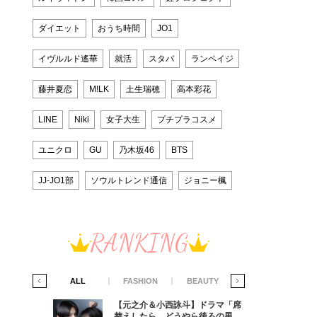
ダイエット
おうち時間
JO1
イヴルルド遙華
就活
スタバ
ランペイジ
藤井夏恋
M!LK
土生瑞穂
高本彩花
LINE
Niki
女子大生
プチプラコスメ
ユニクロ
GU
乃木坂46
BTS
JJ-JO1部
ソウルトレンド通信
ジョニー楓
RANKING
IFE STYLE
ALL
FASHION
BEAUTY
LIFE STYLE
ラマ「席
【元之介＆小西詠斗】ドラマ「席
ろの男が
替えしたら、どうやら後ろの男が