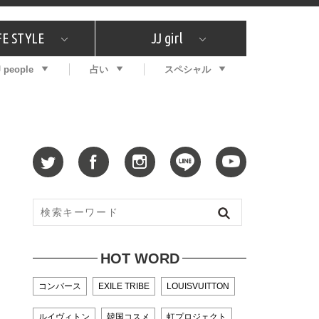
FE STYLE
JJ girl
J people
占い
スペシャル
メガイド
ッフの"それどこの"？
コスメ全部試してみた
エンタメ
プチプラ
What's NEW？
プレゼント
特集
おしゃラン！
プレゼント
恋愛
特集
コラム
インタビュー
サイン占い
毎週更新！ ジョニー楓の12星座占い
最新号
SNSキャンペーン
バックナンバー
HOT WORD
コンバース
EXILE TRIBE
LOUISVUITTON
ルイヴィトン
韓国コスメ
虹プロジェクト