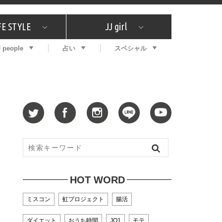
FE STYLE
JJ girl
J people
占い
スペシャル
メガイド
ッフの"それどこの"？
コスメ全部試してみた
エンタメ
プチプラ
What's NEW？
プレゼント
特集
おしゃラン！
プレゼント
恋愛
特集
コラム
インタビュー
サイン占い
毎週更新！ ジョニー楓の12星座占い
最新号
SNSキャンペーン
バックナンバー
HOT WORD
ミスコン
虹プロジェクト
腸活
ダイエット
おうち時間
JO1
モテ