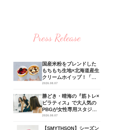
Press Release
国産米粉をブレンドした
もちもち生地×北海道産生
クリームホイップ！「フ
ォレスティコーヒー 愛
2026.08.07
甲石田店」にて、８月１
勝どき・晴海の『筋トレ×
７日（月）からクレープ
ピラティス』で大人気の
販売を開始
PBGが女性専用スタジオ
（２号店）を開店。
2026.08.07
【SMYTHSON】シーズン