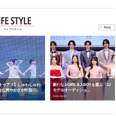
IFE STYLE
More
ライフスタイル
／トゥアス】しゅわしゅわ
新たなJ-GIRL＆J-BOYを選ぶ「JJ
うな爽やかさが炸裂♡…
モデルオーディショ…
2026.08.03