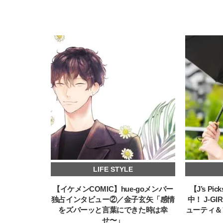
LIFE STYLE
【イケメンCOMIC】hue-goメンバー
【J’s P
独占インタビュー②／金子玄矢「感情
中！ J-G
をズバーッと言葉にできた時は幸
ューティ＆
せ〜」