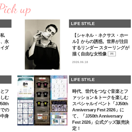
Pick up
LIFE STYLE
の私
【シャネル・ネクサス・ホー
る、永
ル】からの誘惑。世界が注目
ライダ
するリンダー スターリングが
描く自由な女性像
PR
2026.06.18
LIFE STYLE
楽とフ
時代、世代をつなぐ音楽とフ
楽しむ
ァッション＆トークを楽しむ
0th
スペシャルイベント「JJ50th
6」での
Anniversary Fest 2026」に
の中身
て、「JJ50th Anniversary
Fest 2026」公式グッズ販売決
定！