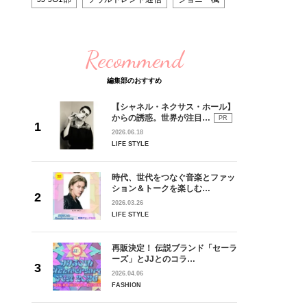
Recommend
編集部のおすすめ
【シャネル・ネクサス・ホール】
からの誘惑。世界が注目…
PR
2026.06.18
LIFE STYLE
時代、世代をつなぐ音楽とファッ
ション＆トークを楽しむ…
2026.03.26
LIFE STYLE
再販決定！ 伝説ブランド「セーラ
ーズ」とJJとのコラ…
2026.04.06
FASHION