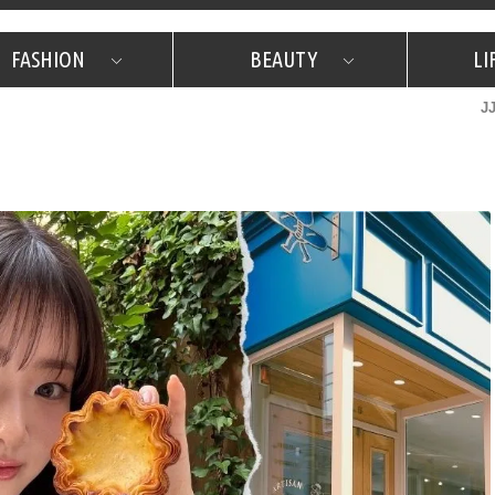
FASHION
BEAUTY
LI
J
美容担当のお気に入り
What's NEW？
占い
韓国
特集
What's NEW？
韓国
SNAP
ザ・ベスト5
特集
ザ・ベスト5
プレゼント
旅
JJグル
JJスタ
フォーチュンサイクル
ネイチャー