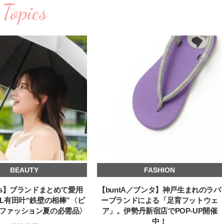
斗くんが可愛く見えたん
Topics
【JJ専属モデルの素顔】ビューテ
新たなJ-GIRL＆J-BOY
ィ大好き！ 松川 星のお気に入り
「JJモデルオーディショ
コスメをCHECK
2027」が募集開始！ 予
2025.12.16
2026.08.03
クは候補生の“魅力”を重
BEAUTY
LIFE STYLE
「新システム」に変わり
【J’s Picks】悲しい経験でたどり
【AEN／エイエン】注目
着いた…J-BOY三上龍の手放せな
人ボーイズグループが始動
い“オールインワン”アイテム〈ビ
ュー目前のフレッシュな
2026.08.05
2026.07.23
ューティ＆ファッション夏の必需
占インタビュー。7人の
BEAUTY
LIFE STYLE
品〉
ります♪
【注目アーティストRainy。っ
曾祖父のバレエスクール
て？】自称“コスメオタク見習
リカへ……オールラウン
い”のポーチの中身、拝見しま
指すダンサーは踊ること
2026.01.30
2026.03.30
す！
ぎる【王子様の推しドコ
BEAUTY
LIFE STYLE
vol.29 三宅啄未さん
【J’s Picks】J-GIRL早坂萌香の
【新世代J-POPグループ
BEAUTY
FASHION
徹底した日焼けケア！ でも、いち
aoen（アオエン）】自
ばん大切なのは…〈ビューティ＆
ィストを目指すきかっけ
2026.07.24
2025.10.20
icks】ブランドまとめて愛用
【buntA／ブンタ】神戸生まれのラバ
ファッション夏の必需品〉
先輩とは―― 新曲「青春
BEAUTY
LIFE STYLE
ディブル」リリース記念
IRL有田叶“鉄壁の相棒”〈ビ
ーブランドによる「足育フットウェ
ュー
ファッション夏の必需品〉
ア」。伊勢丹新宿店でPOP-UP開催
【体験レポ】 ニュウマン高輪！
バレエを踊るために生ま
中！
uka新店舗「uka store / Care &
韓国のスターが幸せを感