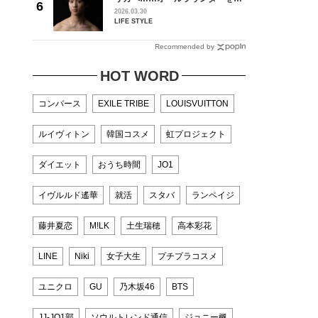
l.28
指すダンサーは踊ることが好きす
2026.03.30
ぎる【王子様の推しドコロ】
LIFE STYLE
vol.29 三宅啄未さん
Recommended by
HOT WORD
コンバース
EXILE TRIBE
LOUISVUITTON
ルイヴィトン
韓国コスメ
虹プロジェクト
ダイエット
おうち時間
JO1
イヴルルド遙華
就活
スタバ
ランペイジ
藤井夏恋
M!LK
土生瑞穂
高本彩花
LINE
Niki
女子大生
プチプラコスメ
ユニクロ
GU
乃木坂46
BTS
JJ-JO1部
ソウルトレンド通信
ジョニー楓