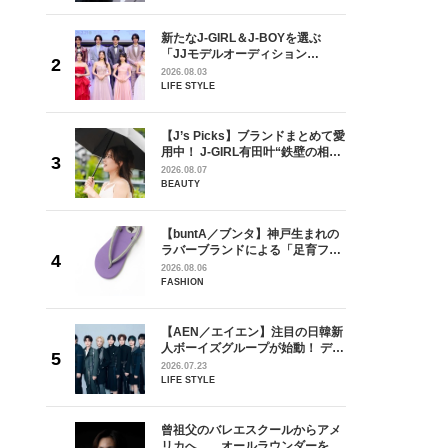
です」
斗くんが可愛く見えたんです」
を選ぶ
新たなJ-GIRL＆J-BOYを選ぶ
ン
「JJモデルオーディション
選ブロッ
2027」が募集開始！ 予選ブロッ
2026.08.03
視した
クは候補生の“魅力”を重視した
LIFE STYLE
ます
「新システム」に変わります
の日韓新
【J’s Picks】ブランドまとめて愛
！ デビ
用中！ J-GIRL有田叶“鉄壁の相
面々を独
棒”〈ビューティ＆ファッション
2026.08.07
魅力に迫
夏の必需品〉
BEAUTY
からアメ
【buntA／ブンタ】神戸生まれの
ダーを目
ラバーブランドによる「足育フッ
が好きす
トウェア」。伊勢丹新宿店でPOP-
2026.08.06
ロ】
UP開催中！
FASHION
【AEN／エイエン】注目の日韓新
身がアーテ
人ボーイズグループが始動！ デビ
となった
ュー目前のフレッシュな面々を独
2026.07.23
インクレ
占インタビュー。7人の魅力に迫
LIFE STYLE
インタビ
ります♪
れてきた
曾祖父のバレエスクールからアメ
じる瞬間
リカへ……オールラウンダーを目