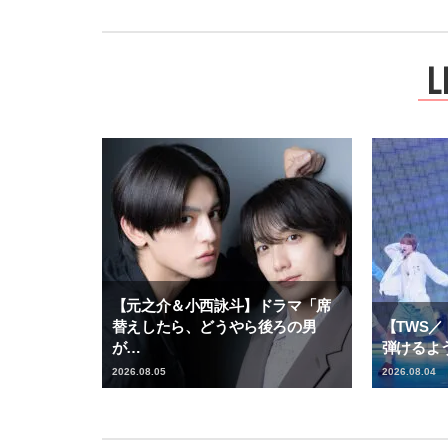
L
【元之介＆小西詠斗】ドラマ「席
【TWS
替えしたら、どうやら後ろの男
弾けるよ
が…
2026.08.05
2026.08.04