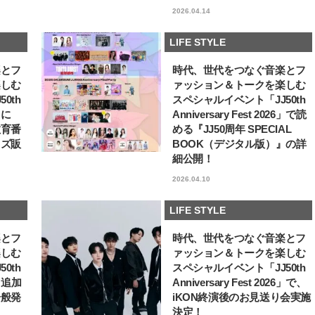
2026.04.14
LIFE STYLE
楽とフ
時代、世代をつなぐ音楽とフ
楽しむ
ァッション＆トークを楽しむ
0th
スペシャルイベント「JJ50th
6」に
Anniversary Fest 2026」で読
教育番
める『JJ50周年 SPECIAL
ッズ販
BOOK（デジタル版）』の詳
細公開！
2026.04.10
LIFE STYLE
楽とフ
時代、世代をつなぐ音楽とフ
楽しむ
ァッション＆トークを楽しむ
0th
スペシャルイベント「JJ50th
6」追加
Anniversary Fest 2026」で、
一般発
iKON終演後のお見送り会実施
決定！