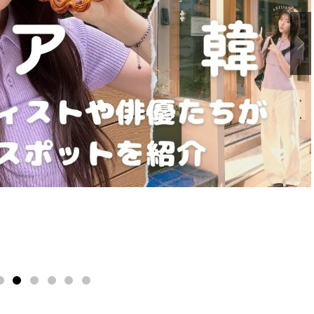
BEAUTY
L
【J’s Picks】ブランドまとめて愛
【元之介＆小西詠斗】ド
用中！ J-GIRL有田叶“鉄壁の相
替えしたら、どうやら後
2
3
4
5
6
7
棒”〈ビューティ＆ファッション
どうやら俺のこと好きら
2026.08.07
2026.08.05
夏の必需品〉
送記念インタビュー♡ 「
BEAUTY
LIFE STYLE