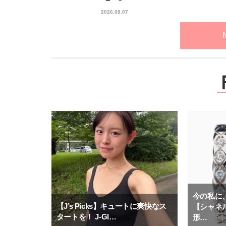
2026.08.07
今の私に
【J’s Picks】キュートに爽快なス
【シャネ
タートを！ J-GI…
形…
PR