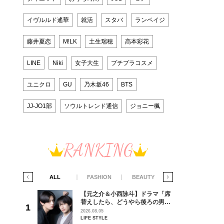
イヴルルド遙華
就活
スタバ
ランペイジ
Next
藤井夏恋
M!LK
土生瑞穂
高本彩花
LINE
Niki
女子大生
プチプラコスメ
ユニクロ
GU
乃木坂46
BTS
JJ-JO1部
ソウルトレンド通信
ジョニー楓
RANKING
IFE STYLE
ALL
FASHION
BEAUTY
LIFE STYLE
ラマ「席
【元之介＆小西詠斗】ドラマ「席
ろの男が
替えしたら、どうやら後ろの男が
しい」放
どうやら俺のこと好きらしい」放
2026.08.05
自然と詠
送記念インタビュー♡ 「自然と詠
LIFE STYLE