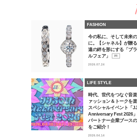
FASHION
今の私に、そして未来
に。【シャネル】が贈
遠の絆を形にする「ブ
ルフェア」
PR
2026.07.24
LIFE STYLE
時代、世代をつなぐ音
ァッション＆トークを
スペシャルイベント「JJ5
Anniversary Fest 202
パートナー企業ブース
をご紹介！
2026.04.14