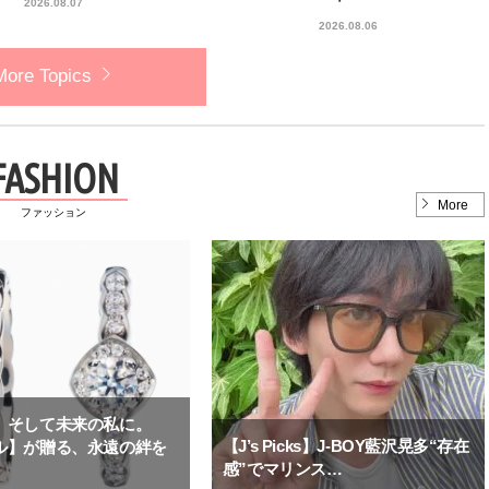
2026.08.07
Share」でネイルケア体験！JJア
【王子様の推しドコロ】vo
2025.09.25
2026.02.27
2026.08.06
フタヌーンティー来場者限定チケ
チョン・ミンチョルさん
BEAUTY
LIFE STYLE
ットも
More Topics
FASHION
More
ファッション
、そして未来の私に。
【J’s Picks】J-BOY藍沢晃多“存在
ル】が贈る、永遠の絆を
感”でマリンス…