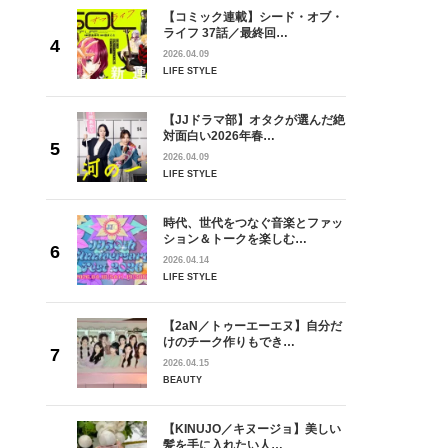
【コミック連載】シード・オブ・
ライフ 37話／最終回…
2026.04.09
LIFE STYLE
【JJドラマ部】オタクが選んだ絶
対面白い2026年春…
2026.04.09
LIFE STYLE
時代、世代をつなぐ音楽とファッ
ション＆トークを楽しむ…
2026.04.14
LIFE STYLE
【2aN／トゥーエーエヌ】自分だ
けのチーク作りもでき…
2026.04.15
BEAUTY
【KINUJO／キヌージョ】美しい
髪を手に入れたい人…