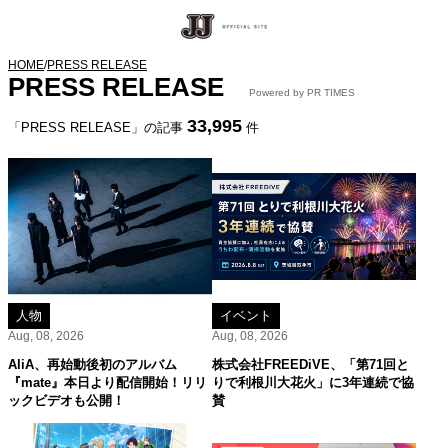
HOME
/
PRESS RELEASE
PRESS RELEASE
Powered by PR TIMES
33,995
「PRESS RELEASE」の記事
件
人物
イベント
Aug, 08, 2026
Aug, 08, 2026
AliA、再始動後初のアルバム
株式会社FREEDiVE、「第71回と
『mate』本日より配信開始！リリ
りで利根川大花火」に3年連続で協
ックビデオも公開！
賛