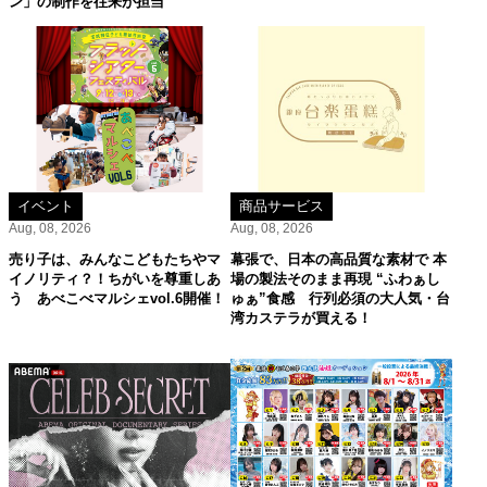
ン」の制作を往来が担当
イベント
商品サービス
Aug, 08, 2026
Aug, 08, 2026
売り子は、みんなこどもたちやマ
幕張で、日本の高品質な素材で 本
イノリティ？！ちがいを尊重しあ
場の製法そのまま再現 “ふわぁし
う あべこべマルシェvol.6開催！
ゅぁ”食感 行列必須の大人気・台
湾カステラが買える！