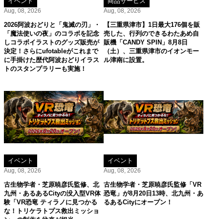
イベント
商品サービス
Aug, 08, 2026
Aug, 08, 2026
2026阿波おどりと「鬼滅の刃」・
【三重県津市】1日最大176個を販
「魔法使いの夜」のコラボを記念
売した、行列のできるわたあめ自
しコラボイラストのグッズ販売が
販機「CANDY SPIN」8月8日
決定！さらにufotableがこれまで
（土）、三重県津市のイオンモー
に手掛けた歴代阿波おどりイラス
ル津南に設置。
トのスタンプラリーも実施！
イベント
イベント
Aug, 08, 2026
Aug, 08, 2026
古生物学者・芝原暁彦氏監修、北
古生物学者・芝原暁彦氏監修「VR
九州・あるあるCityの没入型VR体
恐竜」が8月20日13時、北九州・あ
験「VR恐竜 ティラノに見つかる
るあるCityにオープン！
な！トリケラトプス救出ミッショ