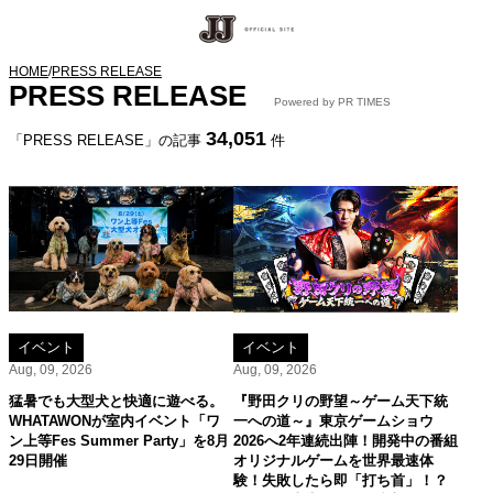
HOME
/
PRESS RELEASE
PRESS RELEASE
Powered by PR TIMES
34,051
「PRESS RELEASE」の記事
件
イベント
イベント
Aug, 09, 2026
Aug, 09, 2026
猛暑でも大型犬と快適に遊べる。
『野田クリの野望～ゲーム天下統
WHATAWONが室内イベント「ワ
一への道～』東京ゲームショウ
ン上等Fes Summer Party」を8月
2026へ2年連続出陣！開発中の番組
29日開催
オリジナルゲームを世界最速体
験！失敗したら即「打ち首」！？