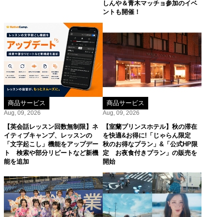
しんや＆青木マッチョ参加のイベ
ントも開催！
商品サービス
商品サービス
Aug, 09, 2026
Aug, 09, 2026
【英会話レッスン回数無制限】ネ
【室蘭プリンスホテル】秋の滞在
イティブキャンプ、レッスンの
を快適&お得に!「じゃらん限定
「文字起こし」機能をアップデー
秋のお得なプラン」&「公式HP限
ト 検索や部分リピートなど新機
定 お夜食付きプラン」の販売を
能を追加
開始