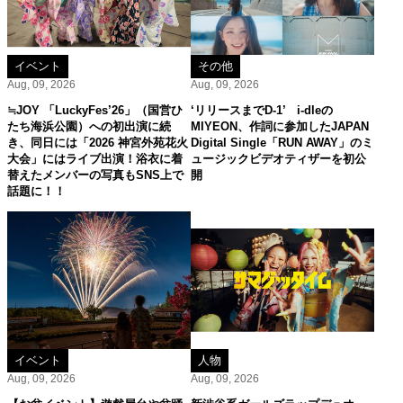
イベント
その他
Aug, 09, 2026
Aug, 09, 2026
≒JOY 「LuckyFes’26」（国営ひ
‘リリースまでD-1’ i-dleの
たち海浜公園）への初出演に続
MIYEON、作詞に参加したJAPAN
き、同日には「2026 神宮外苑花火
Digital Single「RUN AWAY」のミ
大会」にはライブ出演！浴衣に着
ュージックビデオティザーを初公
替えたメンバーの写真もSNS上で
開
話題に！！
イベント
人物
Aug, 09, 2026
Aug, 09, 2026