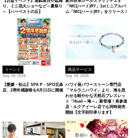
【お盆イベント】遊戯屋台や盆踊
新渋谷系ガールズラップデュオ
り、ミニ花火ショーなど～夏祭り
「NIC(ハート)RY」1stミニアルバ
～【ハーベストの丘】
ム「NIC(ハート)RY」をリリース！
イベント
商品サービス
Aug, 09, 2026
Aug, 09, 2026
【愛媛・松山】SPA P・SPO北条
ハワイ発パワーストーン専門店
店、2周年感謝祭を8月11日に開催
「マルラニハワイ」より、海を思
わせる軽やかな天然石ブレスレッ
ト「Huali～海～」新登場！表参道
店・ルクアイーレ店でも同時発売
開始【文字刻印承ります】