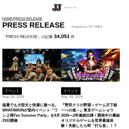
HOME
/
PRESS RELEASE
PRESS RELEASE
Powered by PR TIMES
34,051
「PRESS RELEASE」の記事
件
イベント
イベント
Aug, 09, 2026
Aug, 09, 2026
猛暑でも大型犬と快適に遊べる。
『野田クリの野望～ゲーム天下統
WHATAWONが室内イベント「ワ
一への道～』東京ゲームショウ
ン上等Fes Summer Party」を8月
2026へ2年連続出陣！開発中の番組
29日開催
オリジナルゲームを世界最速体
験！失敗したら即「打ち首」！？