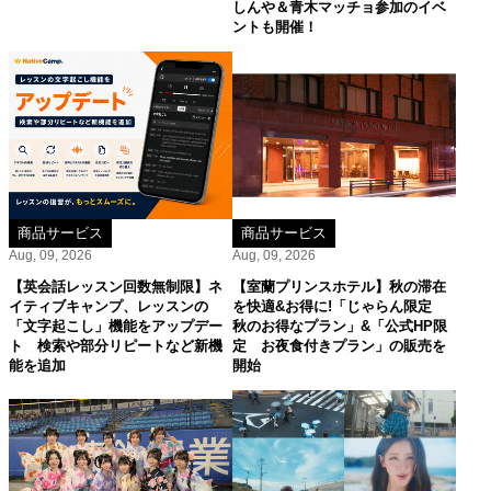
しんや＆青木マッチョ参加のイベ
ントも開催！
商品サービス
商品サービス
Aug, 09, 2026
Aug, 09, 2026
【英会話レッスン回数無制限】ネ
【室蘭プリンスホテル】秋の滞在
イティブキャンプ、レッスンの
を快適&お得に!「じゃらん限定
「文字起こし」機能をアップデー
秋のお得なプラン」&「公式HP限
ト 検索や部分リピートなど新機
定 お夜食付きプラン」の販売を
能を追加
開始