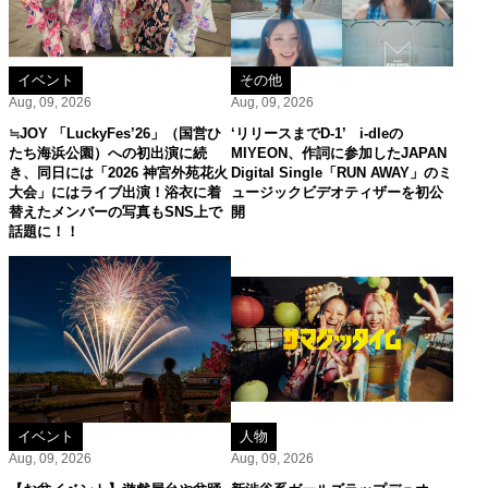
イベント
その他
Aug, 09, 2026
Aug, 09, 2026
≒JOY 「LuckyFes’26」（国営ひ
‘リリースまでD-1’ i-dleの
たち海浜公園）への初出演に続
MIYEON、作詞に参加したJAPAN
き、同日には「2026 神宮外苑花火
Digital Single「RUN AWAY」のミ
大会」にはライブ出演！浴衣に着
ュージックビデオティザーを初公
替えたメンバーの写真もSNS上で
開
話題に！！
イベント
人物
Aug, 09, 2026
Aug, 09, 2026