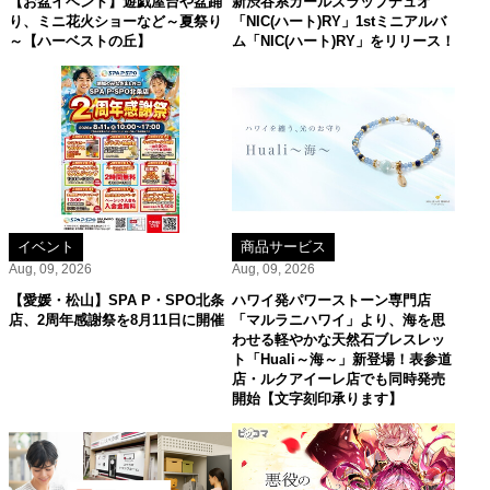
【お盆イベント】遊戯屋台や盆踊
新渋谷系ガールズラップデュオ
り、ミニ花火ショーなど～夏祭り
「NIC(ハート)RY」1stミニアルバ
～【ハーベストの丘】
ム「NIC(ハート)RY」をリリース！
イベント
商品サービス
Aug, 09, 2026
Aug, 09, 2026
【愛媛・松山】SPA P・SPO北条
ハワイ発パワーストーン専門店
店、2周年感謝祭を8月11日に開催
「マルラニハワイ」より、海を思
わせる軽やかな天然石ブレスレッ
ト「Huali～海～」新登場！表参道
店・ルクアイーレ店でも同時発売
開始【文字刻印承ります】