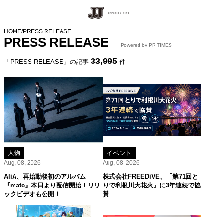
HOME
/
PRESS RELEASE
PRESS RELEASE
Powered by PR TIMES
33,995
「PRESS RELEASE」の記事
件
人物
イベント
Aug, 08, 2026
Aug, 08, 2026
AliA、再始動後初のアルバム
株式会社FREEDiVE、「第71回と
『mate』本日より配信開始！リリ
りで利根川大花火」に3年連続で協
ックビデオも公開！
賛