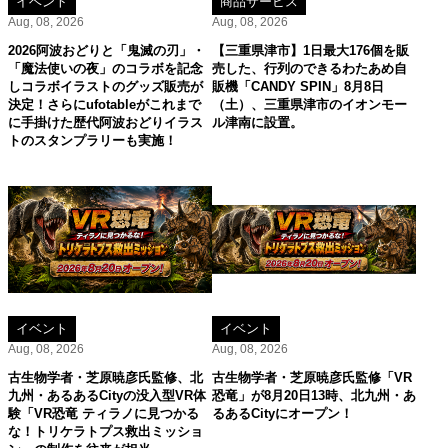
イベント
商品サービス
Aug, 08, 2026
Aug, 08, 2026
2026阿波おどりと「鬼滅の刃」・
【三重県津市】1日最大176個を販
「魔法使いの夜」のコラボを記念
売した、行列のできるわたあめ自
しコラボイラストのグッズ販売が
販機「CANDY SPIN」8月8日
決定！さらにufotableがこれまで
（土）、三重県津市のイオンモー
に手掛けた歴代阿波おどりイラス
ル津南に設置。
トのスタンプラリーも実施！
イベント
イベント
Aug, 08, 2026
Aug, 08, 2026
古生物学者・芝原暁彦氏監修、北
古生物学者・芝原暁彦氏監修「VR
九州・あるあるCityの没入型VR体
恐竜」が8月20日13時、北九州・あ
験「VR恐竜 ティラノに見つかる
るあるCityにオープン！
な！トリケラトプス救出ミッショ