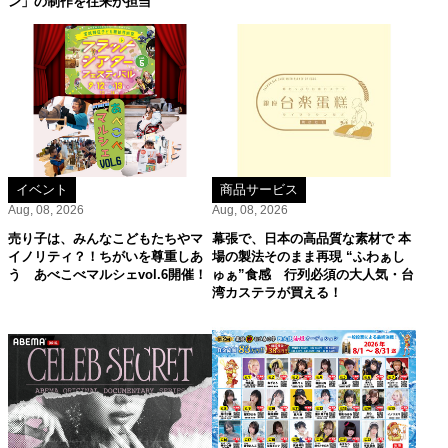
ン」の制作を往来が担当
イベント
商品サービス
Aug, 08, 2026
Aug, 08, 2026
売り子は、みんなこどもたちやマ
幕張で、日本の高品質な素材で 本
イノリティ？！ちがいを尊重しあ
場の製法そのまま再現 “ふわぁし
う あべこべマルシェvol.6開催！
ゅぁ”食感 行列必須の大人気・台
湾カステラが買える！