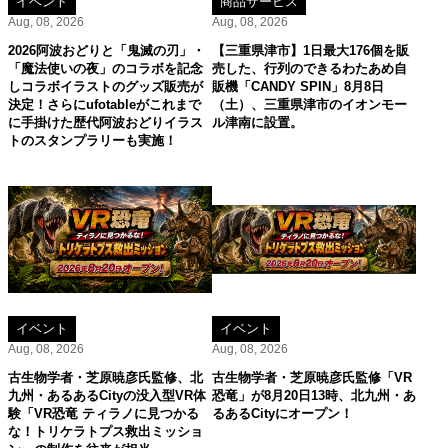
イベント
商品サービス
Aug, 08, 2026
Aug, 08, 2026
2026阿波おどりと「鬼滅の刃」・
【三重県津市】1日最大176個を販
「魔法使いの夜」のコラボを記念
売した、行列のできるわたあめ自
しコラボイラストのグッズ販売が
販機「CANDY SPIN」8月8日
決定！さらにufotableがこれまで
（土）、三重県津市のイオンモー
に手掛けた歴代阿波おどりイラス
ル津南に設置。
トのスタンプラリーも実施！
イベント
イベント
Aug, 08, 2026
Aug, 08, 2026
古生物学者・芝原暁彦氏監修、北
古生物学者・芝原暁彦氏監修「VR
九州・あるあるCityの没入型VR体
恐竜」が8月20日13時、北九州・あ
験「VR恐竜 ティラノに見つかる
るあるCityにオープン！
な！トリケラトプス救出ミッショ