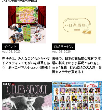
ン」の制作を往来が担当
イベント
商品サービス
Aug, 08, 2026
Aug, 08, 2026
売り子は、みんなこどもたちやマ
幕張で、日本の高品質な素材で 本
イノリティ？！ちがいを尊重しあ
場の製法そのまま再現 “ふわぁし
う あべこべマルシェvol.6開催！
ゅぁ”食感 行列必須の大人気・台
湾カステラが買える！