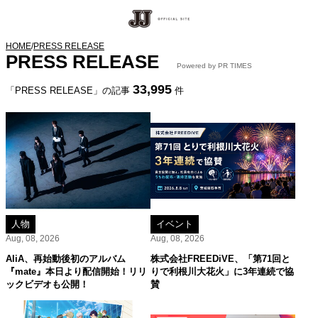
HOME
/
PRESS RELEASE
PRESS RELEASE
Powered by PR TIMES
33,995
「PRESS RELEASE」の記事
件
人物
イベント
Aug, 08, 2026
Aug, 08, 2026
AliA、再始動後初のアルバム
株式会社FREEDiVE、「第71回と
『mate』本日より配信開始！リリ
りで利根川大花火」に3年連続で協
ックビデオも公開！
賛