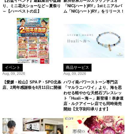
【お盆イベント】遊戯屋台や盆踊
新渋谷系ガールズラップデュオ
り、ミニ花火ショーなど～夏祭り
「NIC(ハート)RY」1stミニアルバ
～【ハーベストの丘】
ム「NIC(ハート)RY」をリリース！
イベント
商品サービス
Aug, 09, 2026
Aug, 09, 2026
【愛媛・松山】SPA P・SPO北条
ハワイ発パワーストーン専門店
店、2周年感謝祭を8月11日に開催
「マルラニハワイ」より、海を思
わせる軽やかな天然石ブレスレッ
ト「Huali～海～」新登場！表参道
店・ルクアイーレ店でも同時発売
開始【文字刻印承ります】