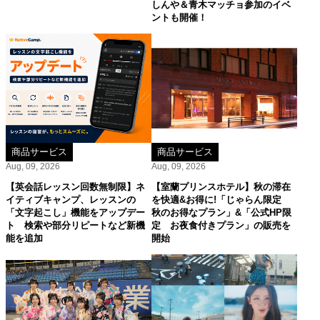
しんや＆青木マッチョ参加のイベ
ントも開催！
商品サービス
商品サービス
Aug, 09, 2026
Aug, 09, 2026
【英会話レッスン回数無制限】ネ
【室蘭プリンスホテル】秋の滞在
イティブキャンプ、レッスンの
を快適&お得に!「じゃらん限定
「文字起こし」機能をアップデー
秋のお得なプラン」&「公式HP限
ト 検索や部分リピートなど新機
定 お夜食付きプラン」の販売を
能を追加
開始