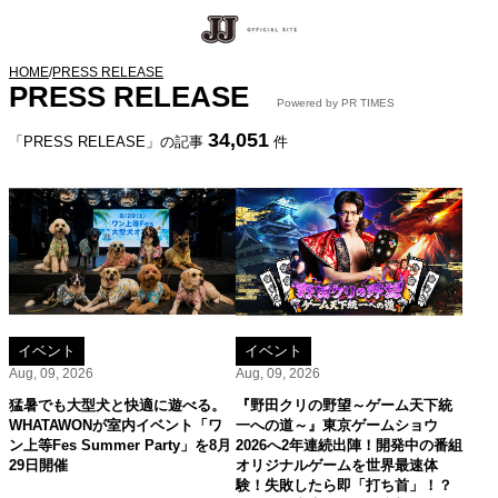
HOME
/
PRESS RELEASE
PRESS RELEASE
Powered by PR TIMES
34,051
「PRESS RELEASE」の記事
件
イベント
イベント
Aug, 09, 2026
Aug, 09, 2026
猛暑でも大型犬と快適に遊べる。
『野田クリの野望～ゲーム天下統
WHATAWONが室内イベント「ワ
一への道～』東京ゲームショウ
ン上等Fes Summer Party」を8月
2026へ2年連続出陣！開発中の番組
29日開催
オリジナルゲームを世界最速体
験！失敗したら即「打ち首」！？