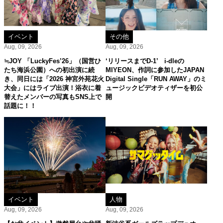
イベント
その他
Aug, 09, 2026
Aug, 09, 2026
≒JOY 「LuckyFes’26」（国営ひ
‘リリースまでD-1’ i-dleの
たち海浜公園）への初出演に続
MIYEON、作詞に参加したJAPAN
き、同日には「2026 神宮外苑花火
Digital Single「RUN AWAY」のミ
大会」にはライブ出演！浴衣に着
ュージックビデオティザーを初公
替えたメンバーの写真もSNS上で
開
話題に！！
イベント
人物
Aug, 09, 2026
Aug, 09, 2026