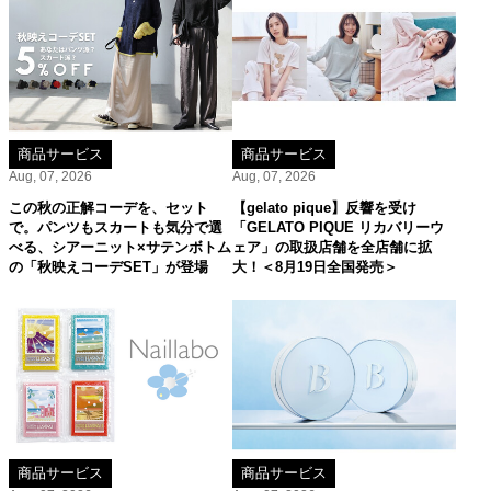
商品サービス
商品サービス
Aug, 07, 2026
Aug, 07, 2026
この秋の正解コーデを、セット
【gelato pique】反響を受け
で。パンツもスカートも気分で選
「GELATO PIQUE リカバリーウ
べる、シアーニット×サテンボトム
ェア」の取扱店舗を全店舗に拡
の「秋映えコーデSET」が登場
大！＜8月19日全国発売＞
商品サービス
商品サービス