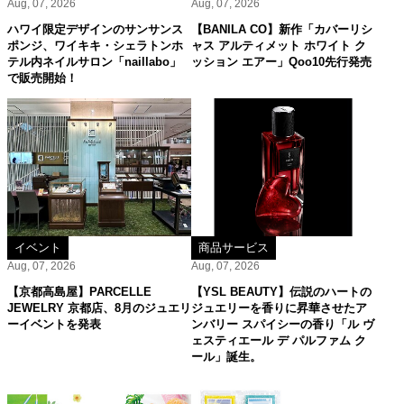
Aug, 07, 2026
Aug, 07, 2026
ハワイ限定デザインのサンサンス
【BANILA CO】新作「カバーリシ
ポンジ、ワイキキ・シェラトンホ
ャス アルティメット ホワイト ク
テル内ネイルサロン「naillabo」
ッション エアー」Qoo10先行発売
で販売開始！
イベント
商品サービス
Aug, 07, 2026
Aug, 07, 2026
【京都高島屋】PARCELLE
【YSL BEAUTY】伝説のハートの
JEWELRY 京都店、8月のジュエリ
ジュエリーを香りに昇華させたア
ーイベントを発表
ンバリー スパイシーの香り「ル ヴ
ェスティエール デ パルファム ク
ール」誕生。