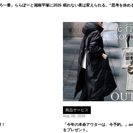
一番」ららぽーと湘南平塚に2026
眠れない夜は変えられる。“思考を休め
商品サービス
Aug, 06, 2026
付！
「今年の本命アウターは、今予約。」ant
をプレゼント。