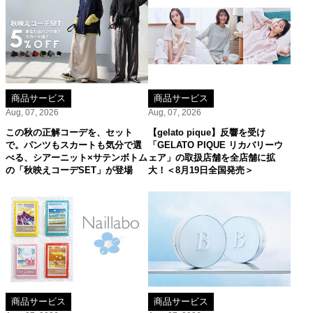
商品サービス
商品サービス
Aug, 07, 2026
Aug, 07, 2026
この秋の正解コーデを、セット
【gelato pique】反響を受け
で。パンツもスカートも気分で選
「GELATO PIQUE リカバリーウ
べる、シアーニット×サテンボトム
ェア」の取扱店舗を全店舗に拡
の「秋映えコーデSET」が登場
大！＜8月19日全国発売＞
商品サービス
商品サービス