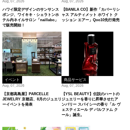
Aug, 07, 2026
Aug, 07, 2026
ハワイ限定デザインのサンサンス
【BANILA CO】新作「カバーリシ
ポンジ、ワイキキ・シェラトンホ
ャス アルティメット ホワイト ク
テル内ネイルサロン「naillabo」
ッション エアー」Qoo10先行発売
で販売開始！
イベント
商品サービス
Aug, 07, 2026
Aug, 07, 2026
【京都高島屋】PARCELLE
【YSL BEAUTY】伝説のハートの
JEWELRY 京都店、8月のジュエリ
ジュエリーを香りに昇華させたア
ーイベントを発表
ンバリー スパイシーの香り「ル ヴ
ェスティエール デ パルファム ク
ール」誕生。