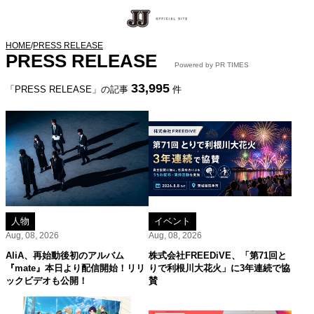
HOME
/
PRESS RELEASE
PRESS RELEASE
Powered by PR TIMES
33,995
「PRESS RELEASE」の記事
件
人物
イベント
Aug, 08, 2026
Aug, 08, 2026
AliA、再始動後初のアルバム
株式会社FREEDiVE、「第71回と
『mate』本日より配信開始！リリ
りで利根川大花火」に3年連続で協
ックビデオも公開！
賛