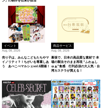
ン」の制作を往来が担当
イベント
商品サービス
Aug, 08, 2026
Aug, 08, 2026
売り子は、みんなこどもたちやマ
幕張で、日本の高品質な素材で 本
イノリティ？！ちがいを尊重しあ
場の製法そのまま再現 “ふわぁし
う あべこべマルシェvol.6開催！
ゅぁ”食感 行列必須の大人気・台
湾カステラが買える！