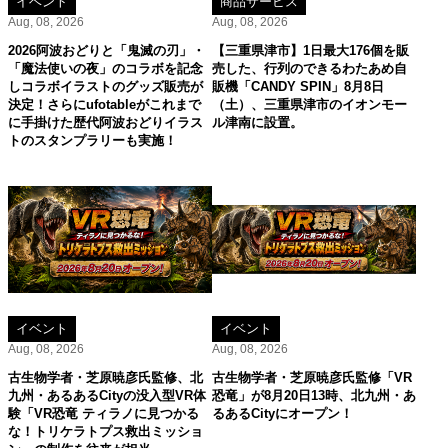
イベント
商品サービス
Aug, 08, 2026
Aug, 08, 2026
2026阿波おどりと「鬼滅の刃」・
【三重県津市】1日最大176個を販
「魔法使いの夜」のコラボを記念
売した、行列のできるわたあめ自
しコラボイラストのグッズ販売が
販機「CANDY SPIN」8月8日
決定！さらにufotableがこれまで
（土）、三重県津市のイオンモー
に手掛けた歴代阿波おどりイラス
ル津南に設置。
トのスタンプラリーも実施！
イベント
イベント
Aug, 08, 2026
Aug, 08, 2026
古生物学者・芝原暁彦氏監修、北
古生物学者・芝原暁彦氏監修「VR
九州・あるあるCityの没入型VR体
恐竜」が8月20日13時、北九州・あ
験「VR恐竜 ティラノに見つかる
るあるCityにオープン！
な！トリケラトプス救出ミッショ