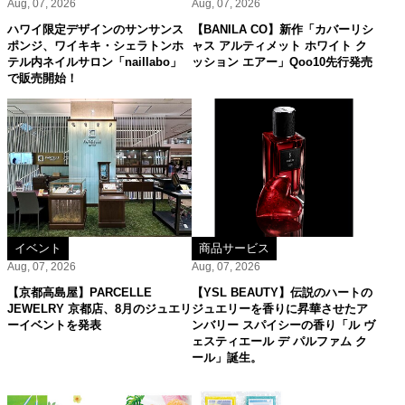
Aug, 07, 2026
Aug, 07, 2026
ハワイ限定デザインのサンサンス
【BANILA CO】新作「カバーリシ
ポンジ、ワイキキ・シェラトンホ
ャス アルティメット ホワイト ク
テル内ネイルサロン「naillabo」
ッション エアー」Qoo10先行発売
で販売開始！
イベント
商品サービス
Aug, 07, 2026
Aug, 07, 2026
【京都高島屋】PARCELLE
【YSL BEAUTY】伝説のハートの
JEWELRY 京都店、8月のジュエリ
ジュエリーを香りに昇華させたア
ーイベントを発表
ンバリー スパイシーの香り「ル ヴ
ェスティエール デ パルファム ク
ール」誕生。