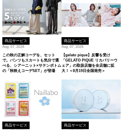
商品サービス
商品サービス
Aug, 07, 2026
Aug, 07, 2026
この秋の正解コーデを、セット
【gelato pique】反響を受け
で。パンツもスカートも気分で選
「GELATO PIQUE リカバリーウ
べる、シアーニット×サテンボトム
ェア」の取扱店舗を全店舗に拡
の「秋映えコーデSET」が登場
大！＜8月19日全国発売＞
商品サービス
商品サービス