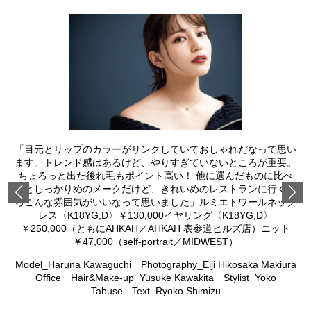
「目元とリップのカラーがリンクしていておしゃれだなって思い
ます。トレンド感はあるけど、やりすぎていないところが重要。
ちょろっと出た後れ毛もポイント高い！ 他に選んだものに比べ
るとしっかりめのメークだけど、きれいめのレストランに行くな
Previous
らこんな雰囲気がいいなって思いました」ルミエトワールネック
レス〈K18YG,D〉￥130,000イヤリング〈K18YG,D〉
￥250,000（ともにAHKAH／AHKAH 表参道ヒルズ店）ニット
￥47,000（self-portrait／MIDWEST）
Model_Haruna Kawaguchi Photography_Eiji Hikosaka Makiura
Office Hair&Make-up_Yusuke Kawakita Stylist_Yoko
Tabuse Text_Ryoko Shimizu