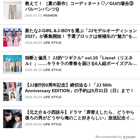
教えて！ ［夏の新作］コーディネート♡／GUの場合③
バルーンパンツQ
2026.07.01
FASHION
新たなJ-GIRL＆J-BOYを選ぶ「JJモデルオーディション
2027」が募集開始！ 予選ブロックは候補生の“魅力”を重
視した「新システム」に変わります
2026.08.03
LIFE STYLE
独断と偏見！ JJ的“ツギクル” vol.10「Lienel（リエネ
ル）」……キラキラの青春を届ける6人組ボーイズグルー
プ
2026.06.12
LIFE STYLE
【JJ創刊50周年記念】締切迫る！「JJ 50th
Anniversary EDITION」の予約は5月31日（日）まで！
2026.05.29
LIFE STYLE
【元之介＆小西詠斗】ドラマ「席替えしたら、どうやら
後ろの男がどうやら俺のこと好きらしい」放送記念イン
タビュー♡ 「自然と詠斗くんが可愛く見えたんです」
2026.08.05
LIFE STYLE
Recommended by