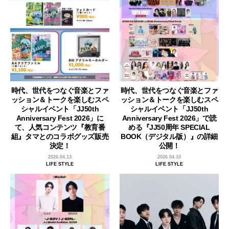
時代、世代をつなぐ音楽とファ
時代、世代をつなぐ音楽とファ
ッション＆トークを楽しむスペ
ッション＆トークを楽しむスペ
シャルイベント「JJ50th
シャルイベント「JJ50th
Anniversary Fest 2026」に
Anniversary Fest 2026」で読
て、人気コンテンツ『教育番
める『JJ50周年 SPECIAL
組』タマとのコラボグッズ販売
BOOK（デジタル版）』の詳細
決定！
公開！
2026.04.13
2026.04.10
LIFE STYLE
LIFE STYLE