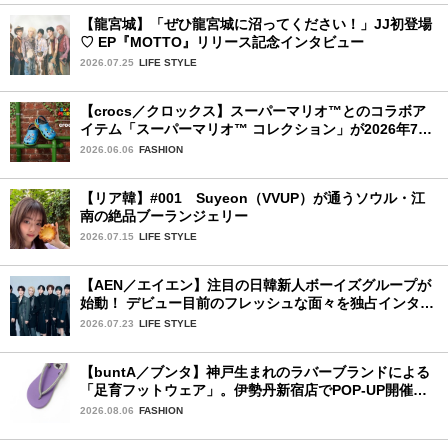
【龍宮城】「ぜひ龍宮城に沼ってください！」JJ初登場
♡ EP『MOTTO』リリース記念インタビュー
2026.07.25
LIFE STYLE
【crocs／クロックス】スーパーマリオ™とのコラボア
イテム「スーパーマリオ™ コレクション」が2026年7月
16日より発売開始！
2026.06.06
FASHION
【リア韓】#001 Suyeon（VVUP）が通うソウル・江
南の絶品ブーランジェリー
2026.07.15
LIFE STYLE
【AEN／エイエン】注目の日韓新人ボーイズグループが
始動！ デビュー目前のフレッシュな面々を独占インタビ
ュー。7人の魅力に迫ります♪
2026.07.23
LIFE STYLE
【buntA／ブンタ】神戸生まれのラバーブランドによる
「足育フットウェア」。伊勢丹新宿店でPOP-UP開催
中！
2026.08.06
FASHION