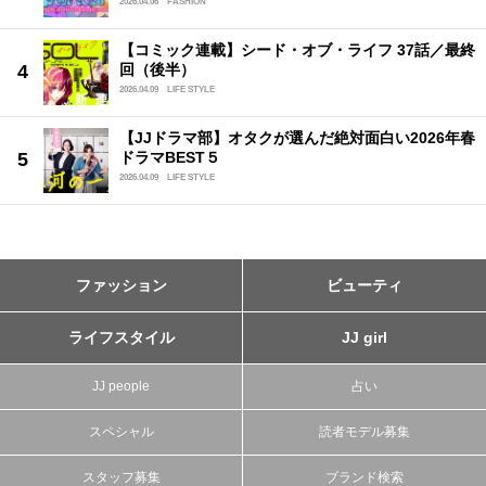
2026.04.06
FASHION
【コミック連載】シード・オブ・ライフ 37話／最終
回（後半）
2026.04.09
LIFE STYLE
【JJドラマ部】オタクが選んだ絶対面白い2026年春
ドラマBEST５
2026.04.09
LIFE STYLE
ファッション
ビューティ
ライフスタイル
JJ girl
JJ people
占い
スペシャル
読者モデル募集
スタッフ募集
ブランド検索