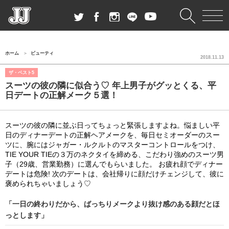
ホーム
ビューティ
2018.11.13
ザ・ベスト5
スーツの彼の隣に似合う♡ 年上男子がグッとくる、平
日デートの正解メーク５選！
スーツの彼の隣に並ぶ日ってちょっと緊張しますよね。悩ましい平
日のディナーデートの正解ヘアメークを、毎日セミオーダーのスー
ツに、腕にはジャガー・ルクルトのマスターコントロールをつけ、
TIE YOUR TIEの３万のネクタイを締める、こだわり強めのスーツ男
子（29歳、営業勤務）に選んでもらいました。 お疲れ顔でディナー
デートは危険! 次のデートは、会社帰りに顔だけチェンジして、彼に
褒められちゃいましょう♡
「一日の終わりだから、ばっちりメークより抜け感のある顔だとほ
っとします」