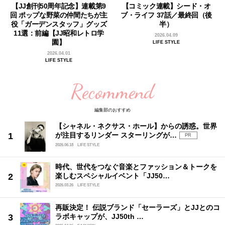
【JJ創刊50周年記念】連載第9
【コミック連載】シード・オ
回 ポップな野菜の仲間たちが主
ブ・ライフ 37話／最終回（後
役「ガーデンスタッフ」グッズ
半）
11選：前編【JJ昭和レトロ学
2026.04.09
園】
LIFE STYLE
2026.04.01
LIFE STYLE
Recommend
編集部のおすすめ
【シャネル・ネクサス・ホール】からの誘惑。世界
が注目するリンダー スターリングが…
PR
2026.06.18
LIFE STYLE
時代、世代をつなぐ音楽とファッション＆トークを
楽しむスペシャルイベント「JJ50…
2026.03.26
LIFE STYLE
再販決定！ 伝説ブランド「セーラーズ」とJJとのコ
ラボキャップが、JJ50th …