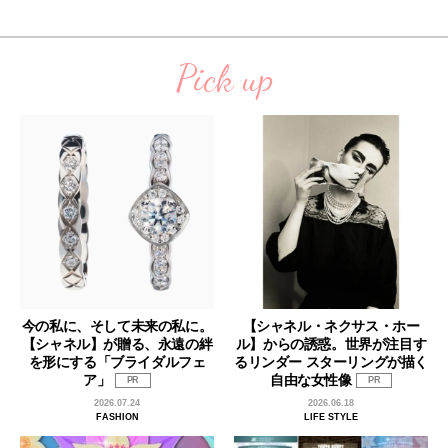
Pick up
今の私に、そして未来の私に。
【シャネル・ネクサス・ホー
【シャネル】が贈る、永遠の絆
ル】からの誘惑。世界が注目す
を形にする「ブライダルフェ
るリンダー スターリングが描く
ア」
自由な女性像
PR
PR
2026.07.24
2026.06.18
FASHION
LIFE STYLE