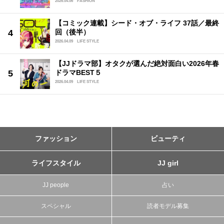
2026.04.06
FASHION
【コミック連載】シード・オブ・ライフ 37話／最終
回（後半）
2026.04.09
LIFE STYLE
【JJドラマ部】オタクが選んだ絶対面白い2026年春
ドラマBEST５
2026.04.09
LIFE STYLE
ファッション
ビューティ
ライフスタイル
JJ girl
JJ people
占い
スペシャル
読者モデル募集