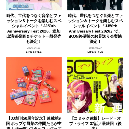
時代、世代をつなぐ音楽とファ
時代、世代をつなぐ音楽とファ
ッション＆トークを楽しむスペ
ッション＆トークを楽しむスペ
シャルイベント「JJ50th
シャルイベント「JJ50th
Anniversary Fest 2026」追加
Anniversary Fest 2026」で、
出演者発表＆チケット一般発売
iKON終演後のお見送り会実施
も決定！
決定！
2026.04.10
2026.03.27
LIFE STYLE
LIFE STYLE
【JJ創刊50周年記念】連載第9
【コミック連載】シード・オ
回 ポップな野菜の仲間たちが主
ブ・ライフ 37話／最終回（後
役「ガーデンスタッフ」グッズ
半）