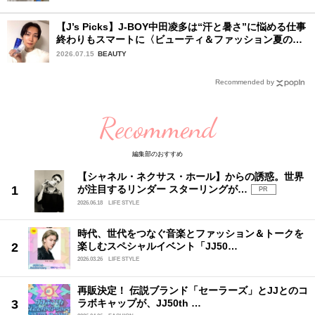
【J’s Picks】J-BOY中田凌多は“汗と暑さ”に悩める仕事
終わりもスマートに〈ビューティ＆ファッション夏の必
需品〉
2026.07.15
BEAUTY
Recommended by
Recommend
編集部のおすすめ
【シャネル・ネクサス・ホール】からの誘惑。世界
が注目するリンダー スターリングが…
PR
2026.06.18
LIFE STYLE
時代、世代をつなぐ音楽とファッション＆トークを
楽しむスペシャルイベント「JJ50…
2026.03.26
LIFE STYLE
再販決定！ 伝説ブランド「セーラーズ」とJJとのコ
ラボキャップが、JJ50th …