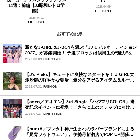
11選：前編【JJ昭和レトロ学
2026.04.09
園】
LIFE STYLE
2026.04.01
LIFE STYLE
おすすめ記事
新たなJ-GIRL＆J-BOYを選ぶ「JJモデルオーディション
2027」が募集開始！ 予選ブロックは候補生の“魅力”を重
視した「新システム」に変わります
2026.08.03
LIFE STYLE
【J’s Picks】キュートに爽快なスタートを！ J-GIRL大
瀧沙羅の軽やかな朝活〈気分をアゲるアイテム＆ルーテ
ィーン〉
2026.07.31
FASHION
【aoen／アオエン】3rd Single「ハジマリCOLOR」発
売記念イベントに登場！「さらに上のステップに向けた
新たなハジマリになるように」と爽やかな笑顔で意気込
2026.07.27
LIFE STYLE
みを！
【buntA／ブンタ】神戸生まれのラバーブランドによる
「足育フットウェア」。伊勢丹新宿店でPOP-UP開催
中！