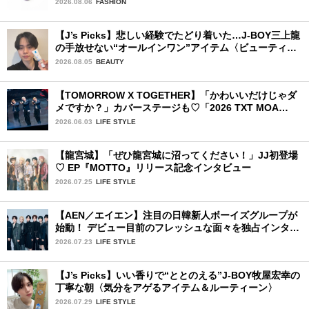
2026.08.06
FASHION
【J’s Picks】悲しい経験でたどり着いた…J-BOY三上龍
の手放せない“オールインワン”アイテム〈ビューティ＆
ファッション夏の必需品〉
2026.08.05
BEAUTY
【TOMORROW X TOGETHER】「かわいいだけじゃダ
メですか？」カバーステージも♡「2026 TXT MOA
CON IN JAPAN」千葉公演2日目を詳細レポ【後編】
2026.06.03
LIFE STYLE
【龍宮城】「ぜひ龍宮城に沼ってください！」JJ初登場
♡ EP『MOTTO』リリース記念インタビュー
2026.07.25
LIFE STYLE
【AEN／エイエン】注目の日韓新人ボーイズグループが
始動！ デビュー目前のフレッシュな面々を独占インタビ
ュー。7人の魅力に迫ります♪
2026.07.23
LIFE STYLE
【J’s Picks】いい香りで“ととのえる”J-BOY牧屋宏幸の
丁寧な朝〈気分をアゲるアイテム＆ルーティーン〉
2026.07.29
LIFE STYLE