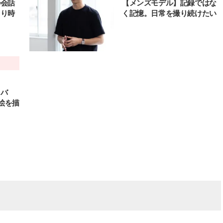
の会話
【メンズモデル】記録ではな
とり時
く記憶。日常を撮り続けたい
レバ
絵を描
BEAUTY
L
【J’s Picks】悲しい経験でたどり
【元之介＆小西詠斗】ド
着いた…J-BOY三上龍の手放せな
替えしたら、どうやら後