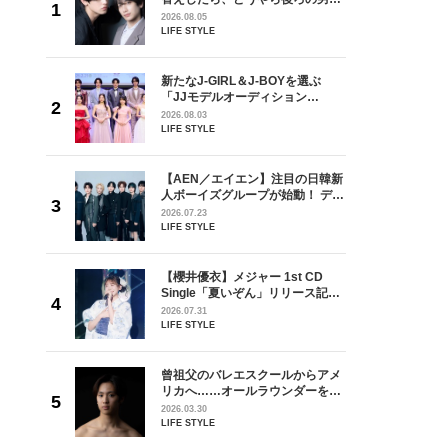
しい」放
どうやら俺のこと好きらしい」放
2026.08.05
自然と詠
送記念インタビュー♡ 「自然と詠
LIFE STYLE
です」
斗くんが可愛く見えたんです」
を選ぶ
新たなJ-GIRL＆J-BOYを選ぶ
ン
「JJモデルオーディション
選ブロッ
2027」が募集開始！ 予選ブロッ
2026.08.03
視した
クは候補生の“魅力”を重視した
LIFE STYLE
ます
「新システム」に変わります
の日韓新
【AEN／エイエン】注目の日韓新
！ デビ
人ボーイズグループが始動！ デビ
面々を独
ュー目前のフレッシュな面々を独
2026.07.23
魅力に迫
占インタビュー。7人の魅力に迫
LIFE STYLE
ります♪
 CD
【櫻井優衣】メジャー 1st CD
リース記念
Single「夏いぞん」リリース記念
した“最
イベント♡ ファンと過ごした“最
2026.07.31
高の夏時間”
LIFE STYLE
からアメ
曾祖父のバレエスクールからアメ
ダーを目
リカへ……オールラウンダーを目
が好きす
指すダンサーは踊ることが好きす
2026.03.30
ロ】
ぎる【王子様の推しドコロ】
LIFE STYLE
vol.29 三宅啄未さん