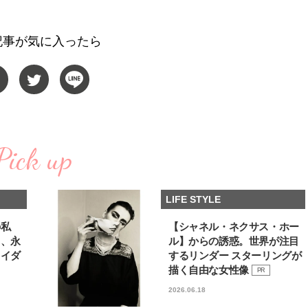
い“オールインワン”アイテム〈ビ
どうやら俺のこと好きら
2026.08.05
2026.08.05
ューティ＆ファッション夏の必需
送記念インタビュー♡ 「
BEAUTY
LIFE STYLE
品〉
斗くんが可愛く見えたん
記事が気に入ったら
【注目アーティストRainy。っ
新たなJ-GIRL＆J-BOY
て？】自称“コスメオタク見習
「JJモデルオーディショ
い”のポーチの中身、拝見しま
2027」が募集開始！ 予
2026.01.30
2026.08.03
す！
クは候補生の“魅力”を重
BEAUTY
LIFE STYLE
「新システム」に変わり
【JJ専属モデルの素顔】ビューテ
【AEN／エイエン】注目
ィ大好き！ 松川 星のお気に入り
人ボーイズグループが始動
コスメをCHECK
ュー目前のフレッシュな
Pick up
2025.12.16
2026.07.23
占インタビュー。7人の
BEAUTY
LIFE STYLE
ります♪
【J’s Picks】J-GIRL早坂萌香の
【櫻井優衣】メジャー 1st
LIFE STYLE
徹底した日焼けケア！ でも、いち
Single「夏いぞん」リ
ばん大切なのは…〈ビューティ＆
イベント♡ ファンと過ご
2026.07.24
2026.07.31
ファッション夏の必需品〉
高の夏時間”
BEAUTY
LIFE STYLE
の私
【シャネル・ネクサス・ホー
る、永
ル】からの誘惑。世界が注目
ライダ
するリンダー スターリングが
【JJ専属モデルの素顔】ツヤと輝
曾祖父のバレエスクール
きを放つ美肌を生み出す松川 星の
リカへ……オールラウン
描く自由な女性像
PR
愛用スキンケア
指すダンサーは踊ること
2025.12.16
2026.03.30
2026.06.18
ぎる【王子様の推しドコ
BEAUTY
LIFE STYLE
vol.29 三宅啄未さん