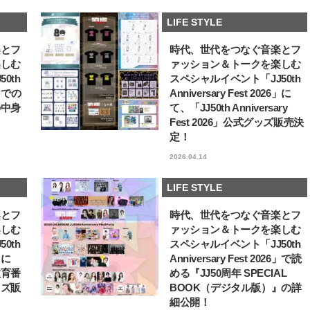
【J’s Picks】J-BOY中田凌多
【JJ創刊50周年／歴代
LIFE STYLE
は“汗と暑さ”に悩める仕事終わり
ル】藤原紀香が50周年キ
もスマートに〈ビューティ＆ファ
アル撮影に登場！「学生
2026.07.15
2026.01.14
楽とフ
時代、世代をつなぐ音楽とフ
ッション夏の必需品〉
れていたモデルさんの世
BEAUTY
LIFE STYLE
込めたのも、このJJがき
楽しむ
ァッション＆トークを楽しむ
した」
0th
スペシャルイベント「JJ50th
6」での
Anniversary Fest 2026」に
の中身
て、「JJ50th Anniversary
Fest 2026」公式グッズ販売決
定！
2026.04.14
LIFE STYLE
楽とフ
時代、世代をつなぐ音楽とフ
楽しむ
ァッション＆トークを楽しむ
0th
スペシャルイベント「JJ50th
6」に
Anniversary Fest 2026」で読
教育番
める『JJ50周年 SPECIAL
ッズ販
BOOK（デジタル版）』の詳
細公開！