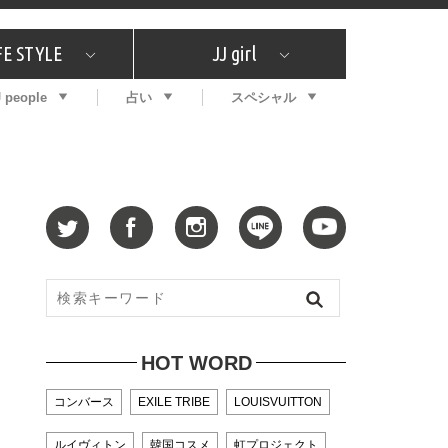
FE STYLE
JJ girl
J people
占い
スペシャル
メガイド
ッフの"それどこの"？
コスメ全部試してみた
エンタメ
プチプラ
What's NEW？
プレゼント
特集
おしゃラン！
プレゼント
恋愛
特集
コラム
インタビュー
サイン占い
毎週更新！ ジョニー楓の12星座占い
最新号
SNSキャンペーン
バックナンバー
HOT WORD
コンバース
EXILE TRIBE
LOUISVUITTON
ルイヴィトン
韓国コスメ
虹プロジェクト