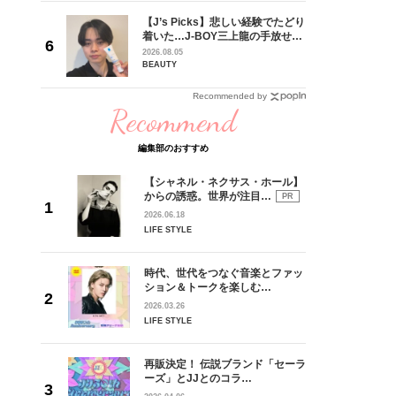
専属モデ
【J’s Picks】悲しい経験でたどり
ービジュ
着いた…J-BOY三上龍の手放せな
時代に憧
い“オールインワン”アイテム〈ビ
2026.08.05
界に飛び
ューティ＆ファッション夏の必需
BEAUTY
っかけで
品〉
Recommended by
Recommend
編集部のおすすめ
【シャネル・ネクサス・ホール】
からの誘惑。世界が注目…
PR
2026.06.18
LIFE STYLE
時代、世代をつなぐ音楽とファッ
ション＆トークを楽しむ…
2026.03.26
LIFE STYLE
再販決定！ 伝説ブランド「セーラ
ーズ」とJJとのコラ…