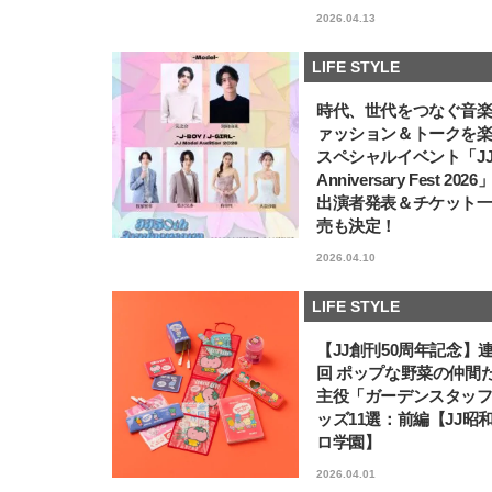
2026.04.13
LIFE STYLE
時代、世代をつなぐ音
ァッション＆トークを
スペシャルイベント「JJ5
Anniversary Fest 202
出演者発表＆チケット
売も決定！
2026.04.10
LIFE STYLE
【JJ創刊50周年記念】
回 ポップな野菜の仲間
主役「ガーデンスタッ
ッズ11選：前編【JJ昭
ロ学園】
2026.04.01