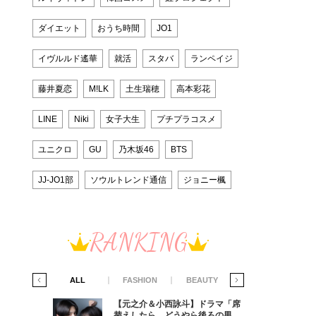
ダイエット
おうち時間
JO1
イヴルルド遙華
就活
スタバ
ランペイジ
藤井夏恋
M!LK
土生瑞穂
高本彩花
LINE
Niki
女子大生
プチプラコスメ
ユニクロ
GU
乃木坂46
BTS
JJ-JO1部
ソウルトレンド通信
ジョニー楓
RANKING
IFE STYLE
ALL
FASHION
BEAUTY
LIFE STYLE
ラマ「席
【元之介＆小西詠斗】ドラマ「席
ろの男が
替えしたら、どうやら後ろの男が