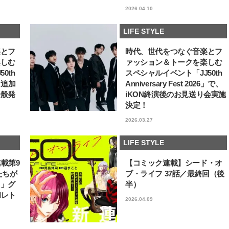
2026.04.10
LIFE STYLE
楽とフ
時代、世代をつなぐ音楽とフ
楽しむ
ァッション＆トークを楽しむ
0th
スペシャルイベント「JJ50th
6」追加
Anniversary Fest 2026」で、
一般発
iKON終演後のお見送り会実施
決定！
2026.03.27
LIFE STYLE
連載第9
【コミック連載】シード・オ
たちが
ブ・ライフ 37話／最終回（後
フ」グ
半）
和レト
2026.04.09