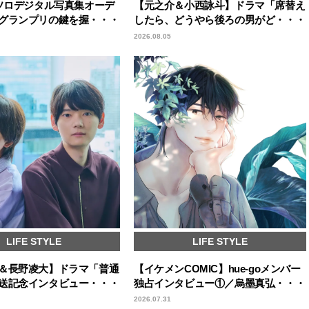
回ソロデジタル写真集オーデ
【元之介＆小西詠斗】ドラマ「席替え
グランプリの鍵を握・・・
したら、どうやら後ろの男がど・・・
2026.08.05
LIFE STYLE
LIFE STYLE
＆長野凌大】ドラマ「普通
【イケメンCOMIC】hue-goメンバー
送記念インタビュー・・・
独占インタビュー①／烏墨真弘・・・
2026.07.31