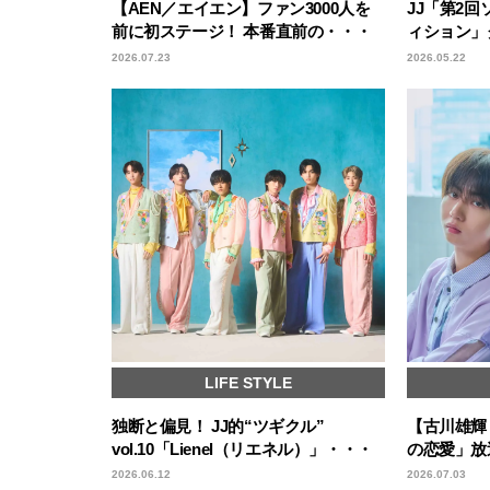
【AEN／エイエン】ファン3000人を
JJ「第2
前に初ステージ！ 本番直前の・・・
ィション」
2026.07.23
2026.05.22
LIFE STYLE
独断と偏見！ JJ的“ツギクル”
【古川雄輝
vol.10「Lienel（リエネル）」・・・
の恋愛」放
2026.06.12
2026.07.03