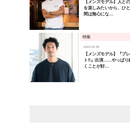
【メンズモデル】人と
を楽しみたいから、ひ
間は無心にな…
特集
2023.02.28
【メンズモデル】『プ
ト!!』出演……やっぱり
くことが好…