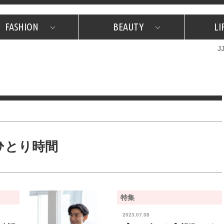
FASHION
BEAUTY
LI
J
美容担当のお気に入り
What's NEW？
占い
韓国
特集
What's NEW？
韓国
SNAP
ザ・ベスト5
特集
ザ・ベスト5
プレゼント
旅
JJグル
JJスタ
フォーチュンサイクル
ネイチャー
ひとり時間
特集
2023.07.08