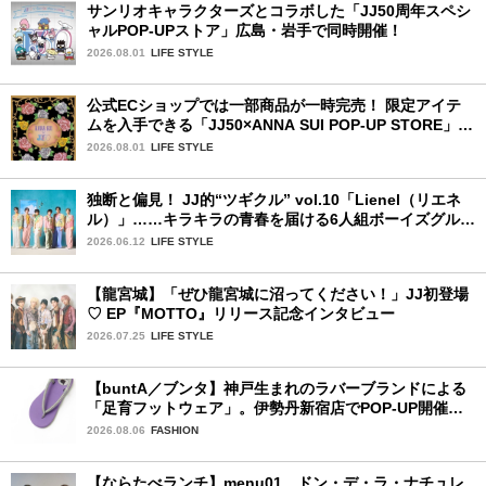
サンリオキャラクターズとコラボした「JJ50周年スペシ
ャルPOP-UPストア」広島・岩手で同時開催！
2026.08.01
LIFE STYLE
公式ECショップでは一部商品が一時完売！ 限定アイテ
ムを入手できる「JJ50×ANNA SUI POP-UP STORE」が
広島で開催決定
2026.08.01
LIFE STYLE
独断と偏見！ JJ的“ツギクル” vol.10「Lienel（リエネ
ル）」……キラキラの青春を届ける6人組ボーイズグルー
プ
2026.06.12
LIFE STYLE
【龍宮城】「ぜひ龍宮城に沼ってください！」JJ初登場
♡ EP『MOTTO』リリース記念インタビュー
2026.07.25
LIFE STYLE
【buntA／ブンタ】神戸生まれのラバーブランドによる
「足育フットウェア」。伊勢丹新宿店でPOP-UP開催
中！
2026.08.06
FASHION
【ならたべランチ】menu01 ドン・デ・ラ・ナチュレ