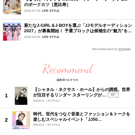
のポークカツ［恵比寿］
2026.07.05
LIFE STYLE
新たなJ-GIRL＆J-BOYを選ぶ「JJモデルオーディション
2027」が募集開始！ 予選ブロックは候補生の“魅力”を重
視した「新システム」に変わります
2026.08.03
LIFE STYLE
Recommended by
Recommend
編集部のおすすめ
【シャネル・ネクサス・ホール】からの誘惑。世界
が注目するリンダー スターリングが…
PR
2026.06.18
LIFE STYLE
時代、世代をつなぐ音楽とファッション＆トークを
楽しむスペシャルイベント「JJ50…
2026.03.26
LIFE STYLE