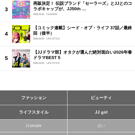
再販決定！ 伝説ブランド「セーラーズ」とJJとのコ
ラボキャップが、JJ50th …
2026.04.06
FASHION
【コミック連載】シード・オブ・ライフ 37話／最終
回（後半）
2026.04.09
LIFE STYLE
【JJドラマ部】オタクが選んだ絶対面白い2026年春
ドラマBEST５
2026.04.09
LIFE STYLE
ファッション
ビューティ
ライフスタイル
JJ girl
JJ people
占い