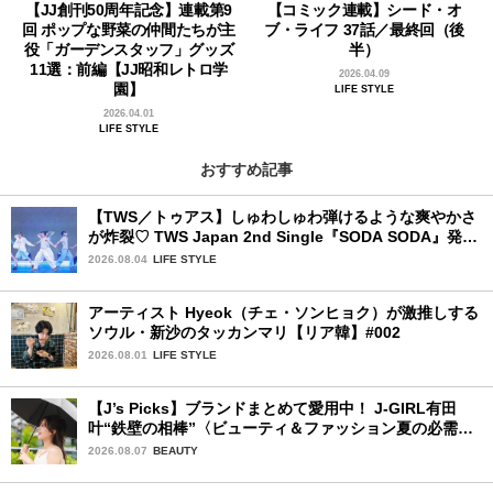
【JJ創刊50周年記念】連載第9
【コミック連載】シード・オ
回 ポップな野菜の仲間たちが主
ブ・ライフ 37話／最終回（後
役「ガーデンスタッフ」グッズ
半）
11選：前編【JJ昭和レトロ学
2026.04.09
園】
LIFE STYLE
2026.04.01
LIFE STYLE
おすすめ記事
【TWS／トゥアス】しゅわしゅわ弾けるような爽やかさ
が炸裂♡ TWS Japan 2nd Single『SODA SODA』発売
記念SPECIAL SHOWCASEを詳細レポ
2026.08.04
LIFE STYLE
アーティスト Hyeok（チェ・ソンヒョク）が激推しする
ソウル・新沙のタッカンマリ【リア韓】#002
2026.08.01
LIFE STYLE
【J’s Picks】ブランドまとめて愛用中！ J-GIRL有田
叶“鉄壁の相棒”〈ビューティ＆ファッション夏の必需
品〉
2026.08.07
BEAUTY