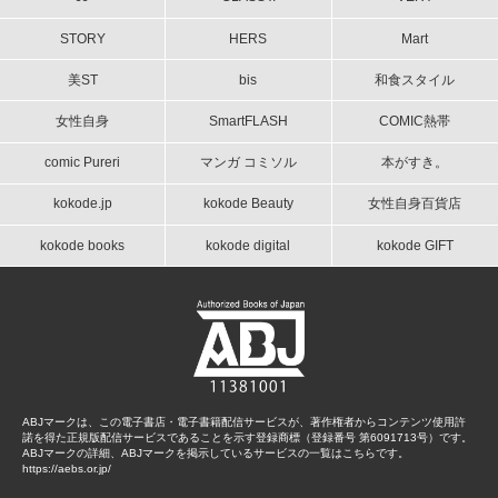
STORY
HERS
Mart
美ST
bis
和食スタイル
女性自身
SmartFLASH
COMIC熱帯
comic Pureri
マンガ コミソル
本がすき。
kokode.jp
kokode Beauty
女性自身百貨店
kokode books
kokode digital
kokode GIFT
ABJマークは、この電子書店・電子書籍配信サービスが、著作権者からコンテンツ使用許
諾を得た正規版配信サービスであることを示す登録商標（登録番号 第6091713号）です。
ABJマークの詳細、ABJマークを掲示しているサービスの一覧はこちらです。
https://aebs.or.jp/