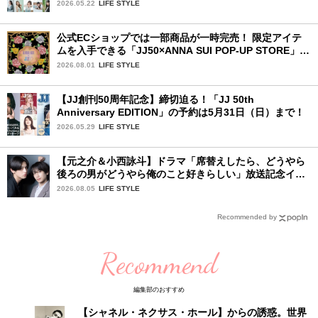
ファイナリストの個性あふれる18冊
2026.05.22
LIFE STYLE
公式ECショップでは一部商品が一時完売！ 限定アイテ
ムを入手できる「JJ50×ANNA SUI POP-UP STORE」が
広島で開催決定
2026.08.01
LIFE STYLE
【JJ創刊50周年記念】締切迫る！「JJ 50th
Anniversary EDITION」の予約は5月31日（日）まで！
2026.05.29
LIFE STYLE
【元之介＆小西詠斗】ドラマ「席替えしたら、どうやら
後ろの男がどうやら俺のこと好きらしい」放送記念イン
タビュー♡ 「自然と詠斗くんが可愛く見えたんです」
2026.08.05
LIFE STYLE
Recommended by
Recommend
編集部のおすすめ
【シャネル・ネクサス・ホール】からの誘惑。世界