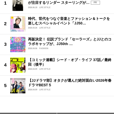
が注目するリンダー スターリングが…
PR
2026.06.18
LIFE STYLE
時代、世代をつなぐ音楽とファッション＆トークを
楽しむスペシャルイベント「JJ50…
2026.03.26
LIFE STYLE
再販決定！ 伝説ブランド「セーラーズ」とJJとのコ
ラボキャップが、JJ50th …
2026.04.06
FASHION
【コミック連載】シード・オブ・ライフ 37話／最終
回（後半）
2026.04.09
LIFE STYLE
【JJドラマ部】オタクが選んだ絶対面白い2026年春
ドラマBEST５
2026.04.09
LIFE STYLE