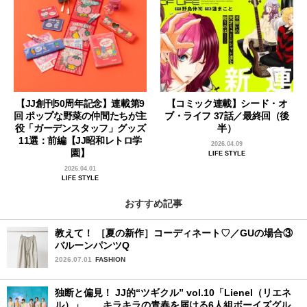
【JJ創刊50周年記念】連載第9
【コミック連載】シード・オ
回 ポップな野菜の仲間たちが主
ブ・ライフ 37話／最終回（後
役「ガーデンスタッフ」グッズ
半）
11選：前編【JJ昭和レトロ学
2026.04.09
園】
LIFE STYLE
2026.04.01
LIFE STYLE
おすすめ記事
教えて！ ［夏の新作］コーディネート♡／GUの場合③
バルーンパンツQ
2026.07.01
FASHION
独断と偏見！ JJ的“ツギクル” vol.10「Lienel（リエネ
ル）」……キラキラの青春を届ける6人組ボーイズグルー