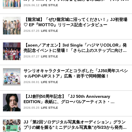
プ
2026.06.12
LIFE STYLE
【龍宮城】「ぜひ龍宮城に沼ってください！」JJ初登場
♡ EP『MOTTO』リリース記念インタビュー
2026.07.25
LIFE STYLE
【aoen／アオエン】3rd Single「ハジマリCOLOR」発
売記念イベントに登場！「さらに上のステップに向けた
新たなハジマリになるように」と爽やかな笑顔で意気込
2026.07.27
LIFE STYLE
みを！
サンリオキャラクターズとコラボした「JJ50周年スペシ
ャルPOP-UPストア」広島・岩手で同時開催！
2026.08.01
LIFE STYLE
【JJ創刊50周年記念】「JJ 50th Anniversary
EDITION」表紙に、グローバルアーティスト・
YUTA（NCT）が登場します！
2026.05.25
LIFE STYLE
JJ「第2回ソロデジタル写真集オーディション」グラン
プリの鍵を握る“ミニデジタル写真集”が5/23から発売！