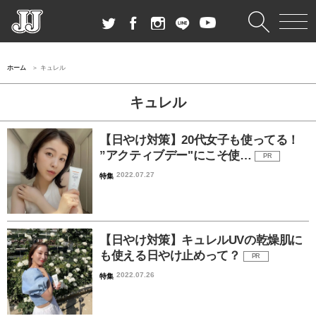
ホーム
キュレル
キュレル
【日やけ対策】20代女子も使ってる！
”アクティブデー"にこそ使…
PR
2022.07.27
特集
【日やけ対策】キュレルUVの乾燥肌に
も使える日やけ止めって？
PR
2022.07.26
特集