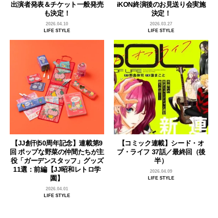
出演者発表＆チケット一般発売
iKON終演後のお見送り会実施
も決定！
決定！
2026.04.10
2026.03.27
LIFE STYLE
LIFE STYLE
【JJ創刊50周年記念】連載第9
【コミック連載】シード・オ
回 ポップな野菜の仲間たちが主
ブ・ライフ 37話／最終回（後
役「ガーデンスタッフ」グッズ
半）
11選：前編【JJ昭和レトロ学
2026.04.09
園】
LIFE STYLE
2026.04.01
LIFE STYLE