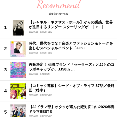
Recommend
編集部のおすすめ
【シャネル・ネクサス・ホール】からの誘惑。世界
が注目するリンダー スターリングが…
PR
2026.06.18
LIFE STYLE
時代、世代をつなぐ音楽とファッション＆トークを
楽しむスペシャルイベント「JJ50…
2026.03.26
LIFE STYLE
再販決定！ 伝説ブランド「セーラーズ」とJJとのコ
ラボキャップが、JJ50th …
2026.04.06
FASHION
【コミック連載】シード・オブ・ライフ 37話／最終
回（後半）
2026.04.09
LIFE STYLE
【JJドラマ部】オタクが選んだ絶対面白い2026年春
ドラマBEST５
2026.04.09
LIFE STYLE