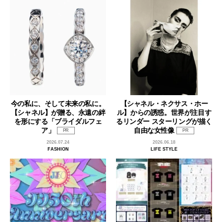
今の私に、そして未来の私に。
【シャネル・ネクサス・ホー
【シャネル】が贈る、永遠の絆
ル】からの誘惑。世界が注目す
を形にする「ブライダルフェ
るリンダー スターリングが描く
ア」
自由な女性像
PR
PR
2026.07.24
2026.06.18
FASHION
LIFE STYLE