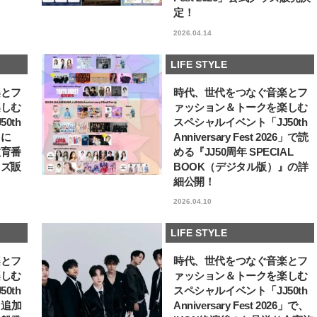
ュー
定！
【JJ専属モデルの素顔】ホ・ジウ
【AEN／エイエン】注目
ォンの愛用スキンケアは敏感肌向
人ボーイズグループが始動
2026.04.14
け
ュー目前のフレッシュな
2025.12.09
2026.07.23
占インタビュー。7人の
BEAUTY
LIFE STYLE
ります♪
LIFE STYLE
楽とフ
時代、世代をつなぐ音楽とフ
楽しむ
ァッション＆トークを楽しむ
0th
スペシャルイベント「JJ50th
6」に
Anniversary Fest 2026」で読
教育番
める『JJ50周年 SPECIAL
ッズ販
BOOK（デジタル版）』の詳
細公開！
2026.04.10
LIFE STYLE
楽とフ
時代、世代をつなぐ音楽とフ
楽しむ
ァッション＆トークを楽しむ
0th
スペシャルイベント「JJ50th
6」追加
Anniversary Fest 2026」で、