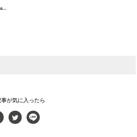
ma…
記事が気に入ったら
BEAUTY
L
【J’s Picks】ブランドまとめて愛
曾祖父のバレエスクール
用中！ J-GIRL有田叶“鉄壁の相
リカへ……オールラウン