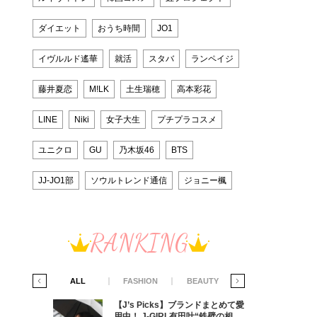
ダイエット
おうち時間
JO1
イヴルルド遙華
就活
スタバ
ランペイジ
藤井夏恋
M!LK
土生瑞穂
高本彩花
LINE
Niki
女子大生
プチプラコスメ
ユニクロ
GU
乃木坂46
BTS
JJ-JO1部
ソウルトレンド通信
ジョニー楓
RANKING
IFE STYLE
ALL
FASHION
BEAUTY
LIFE STYLE
からアメ
【J’s Picks】ブランドまとめて愛
ダーを目
用中！ J-GIRL有田叶“鉄壁の相