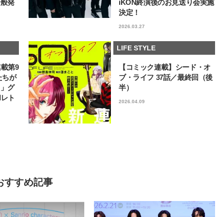
一般発
iKON終演後のお見送り会実施
決定！
2026.03.27
LIFE STYLE
連載第9
【コミック連載】シード・オ
たちが
ブ・ライフ 37話／最終回（後
フ」グ
半）
和レト
2026.04.09
おすすめ記事