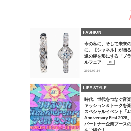
FASHION
今の私に、そして未来
に。【シャネル】が贈
遠の絆を形にする「ブ
ルフェア」
PR
2026.07.24
LIFE STYLE
時代、世代をつなぐ音
ァッション＆トークを
スペシャルイベント「JJ5
Anniversary Fest 202
パートナー企業ブース
をご紹介！