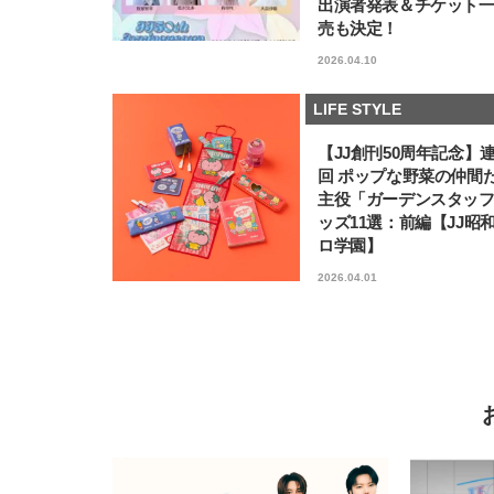
出演者発表＆チケット
売も決定！
2026.04.10
LIFE STYLE
【JJ創刊50周年記念】
回 ポップな野菜の仲間
主役「ガーデンスタッ
ッズ11選：前編【JJ昭
ロ学園】
2026.04.01