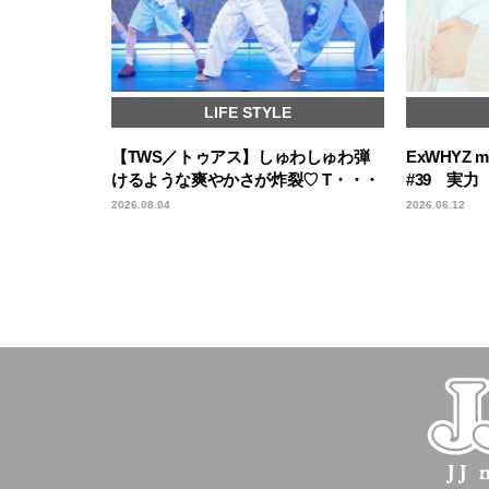
LIFE STYLE
【TWS／トゥアス】しゅわしゅわ弾
ExWHYZ
けるような爽やかさが炸裂♡ T・・・
#39 実力
2026.08.04
2026.06.12