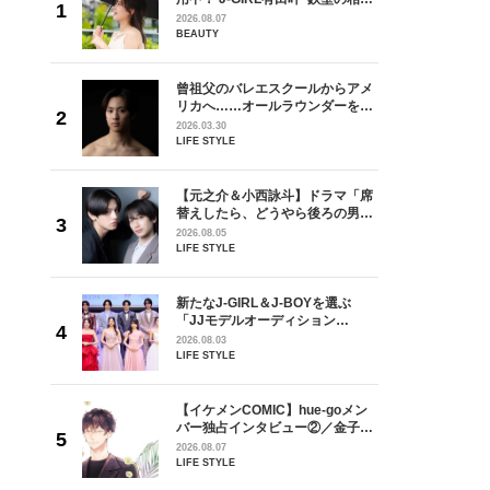
が好きす
棒”〈ビューティ＆ファッション
2026.08.07
ロ】
夏の必需品〉
BEAUTY
ラマ「席
曾祖父のバレエスクールからアメ
ろの男が
リカへ……オールラウンダーを目
しい」放
指すダンサーは踊ることが好きす
2026.03.30
自然と詠
ぎる【王子様の推しドコロ】
LIFE STYLE
です」
vol.29 三宅啄未さん
を選ぶ
【元之介＆小西詠斗】ドラマ「席
ン
替えしたら、どうやら後ろの男が
選ブロッ
どうやら俺のこと好きらしい」放
2026.08.05
視した
送記念インタビュー♡ 「自然と詠
LIFE STYLE
ます
斗くんが可愛く見えたんです」
goメン
新たなJ-GIRL＆J-BOYを選ぶ
／金子玄
「JJモデルオーディション
葉にでき
2027」が募集開始！ 予選ブロッ
2026.08.03
クは候補生の“魅力”を重視した
LIFE STYLE
「新システム」に変わります
【イケメンCOMIC】hue-goメン
身がアーテ
バー独占インタビュー②／金子玄
となった
矢「感情をズバーッと言葉にでき
2026.08.07
インクレ
た時は幸せ〜」
LIFE STYLE
インタビ