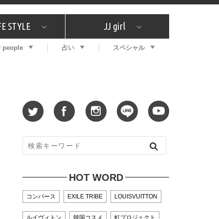
FE STYLE
JJ girl
J people
占い
スペシャル
メガイド
ッフの"それどこの"？
コスメ全部試してみた
エンタメ
プチプラ
What's NEW？
プレゼント
特集
おしゃラン！
プレゼント
恋愛
特集
コラム
インタビュー
サイン占い
毎週更新！ ジョニー楓の12星座占い
最新号
SNSキャンペーン
バックナンバー
HOT WORD
コンバース
EXILE TRIBE
LOUISVUITTON
ルイヴィトン
韓国コスメ
虹プロジェクト