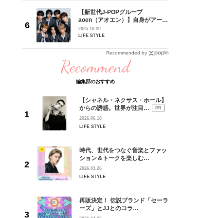
の日韓新
【新世代J-POPグループ
！ デビ
aoen（アオエン）】自身がアーテ
面々を独
ィストを目指すきかっけとなった
2025.10.20
魅力に迫
先輩とは―― 新曲「青春インクレ
LIFE STYLE
ディブル」リリース記念インタビ
ュー
Recommended by
Recommend
編集部のおすすめ
【シャネル・ネクサス・ホール】
からの誘惑。世界が注目…
PR
2026.06.18
LIFE STYLE
時代、世代をつなぐ音楽とファッ
ション＆トークを楽しむ…
2026.03.26
LIFE STYLE
再販決定！ 伝説ブランド「セーラ
ーズ」とJJとのコラ…