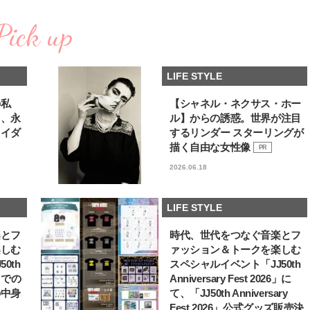
棒”〈ビューティ＆ファッション
指すダンサーは踊ること
2026.08.07
2026.03.30
夏の必需品〉
ぎる【王子様の推しドコ
Pick up
BEAUTY
LIFE STYLE
vol.29 三宅啄未さん
【JJ専属モデルの素顔】ビューテ
【元之介＆小西詠斗】ド
ィ大好き！ 松川 星のお気に入り
替えしたら、どうやら後
LIFE STYLE
コスメをCHECK
どうやら俺のこと好きら
2025.12.16
2026.08.05
送記念インタビュー♡ 「
BEAUTY
LIFE STYLE
斗くんが可愛く見えたん
の私
【シャネル・ネクサス・ホー
る、永
ル】からの誘惑。世界が注目
【J’s Picks】悲しい経験でたどり
新たなJ-GIRL＆J-BOY
ライダ
するリンダー スターリングが
着いた…J-BOY三上龍の手放せな
「JJモデルオーディショ
い“オールインワン”アイテム〈ビ
2027」が募集開始！ 予
描く自由な女性像
PR
2026.08.05
2026.08.03
ューティ＆ファッション夏の必需
クは候補生の“魅力”を重
BEAUTY
LIFE STYLE
2026.06.18
品〉
「新システム」に変わり
【J’s Picks】J-GIRL早坂萌香の
【イケメンCOMIC】hue-
徹底した日焼けケア！ でも、いち
バー独占インタビュー②
LIFE STYLE
ばん大切なのは…〈ビューティ＆
矢「感情をズバーッと言
2026.07.24
2026.08.07
ファッション夏の必需品〉
た時は幸せ〜」
BEAUTY
LIFE STYLE
楽とフ
時代、世代をつなぐ音楽とフ
楽しむ
ァッション＆トークを楽しむ
【注目アーティストRainy。っ
【新世代J-POPグループ
0th
スペシャルイベント「JJ50th
て？】自称“コスメオタク見習
aoen（アオエン）】自
6」での
Anniversary Fest 2026」に
い”のポーチの中身、拝見しま
ィストを目指すきかっけ
2026.01.30
2025.10.20
の中身
て、「JJ50th Anniversary
す！
先輩とは―― 新曲「青春
BEAUTY
LIFE STYLE
ディブル」リリース記念
Fest 2026」公式グッズ販売決