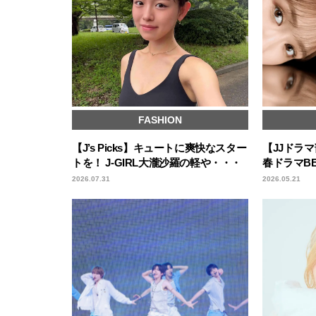
FASHION
【J’s Picks】キュートに爽快なスター
【JJドラマ
トを！ J-GIRL大瀧沙羅の軽や・・・
春ドラマB
2026.07.31
2026.05.21