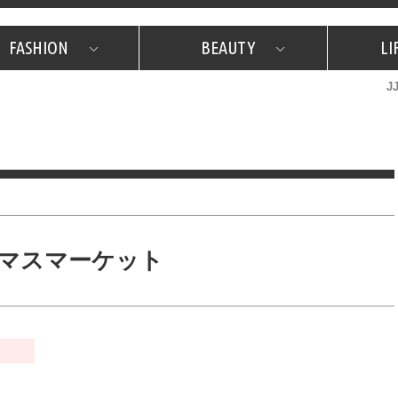
FASHION
BEAUTY
LI
J
美容担当のお気に入り
What's NEW？
占い
韓国
特集
What's NEW？
韓国
SNAP
ザ・ベスト5
特集
ザ・ベスト5
プレゼント
旅
JJグル
JJスタ
フォーチュンサイクル
ネイチャー
マスマーケット