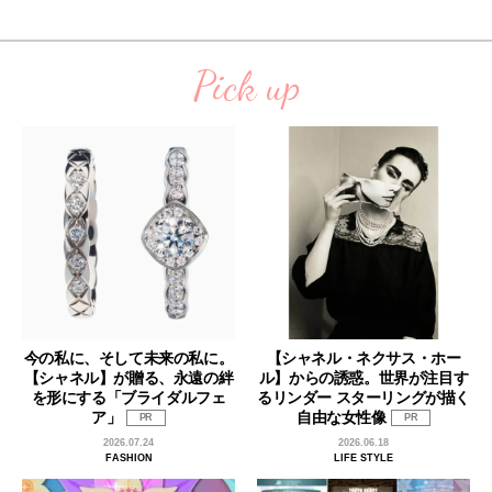
Pick up
今の私に、そして未来の私に。
【シャネル・ネクサス・ホー
【シャネル】が贈る、永遠の絆
ル】からの誘惑。世界が注目す
を形にする「ブライダルフェ
るリンダー スターリングが描く
ア」
自由な女性像
PR
PR
2026.07.24
2026.06.18
FASHION
LIFE STYLE