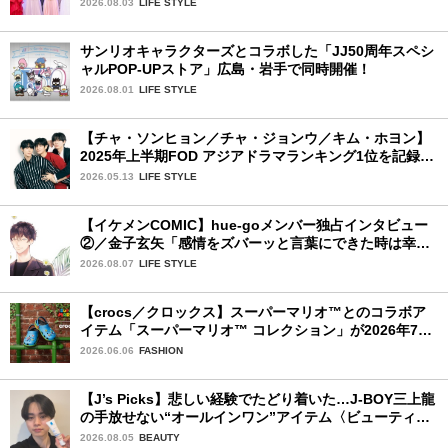
2026.08.03
LIFE STYLE
サンリオキャラクターズとコラボした「JJ50周年スペシ
ャルPOP-UPストア」広島・岩手で同時開催！
2026.08.01
LIFE STYLE
【チャ・ソンヒョン／チャ・ジョンウ／キム・ホヨン】
2025年上半期FOD アジアドラマランキング1位を記録！
韓国BLドラマ「秘密の間柄」出演の3人に来日記念イン
2026.05.13
LIFE STYLE
タビュー♡
【イケメンCOMIC】hue-goメンバー独占インタビュー
②／金子玄矢「感情をズバーッと言葉にできた時は幸
せ〜」
2026.08.07
LIFE STYLE
【crocs／クロックス】スーパーマリオ™とのコラボア
イテム「スーパーマリオ™ コレクション」が2026年7月
16日より発売開始！
2026.06.06
FASHION
【J’s Picks】悲しい経験でたどり着いた…J-BOY三上龍
の手放せない“オールインワン”アイテム〈ビューティ＆
ファッション夏の必需品〉
2026.08.05
BEAUTY