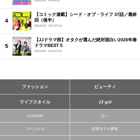
2026.04.06
FASHION
【コミック連載】シード・オブ・ライフ 37話／最終
回（後半）
2026.04.09
LIFE STYLE
【JJドラマ部】オタクが選んだ絶対面白い2026年春
ドラマBEST５
2026.04.09
LIFE STYLE
ファッション
ビューティ
ライフスタイル
JJ girl
JJ people
占い
スペシャル
読者モデル募集