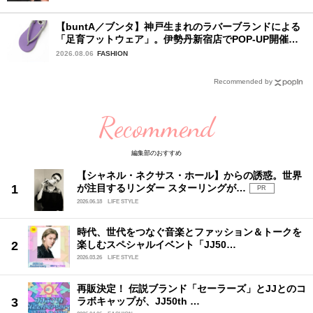
【buntA／ブンタ】神戸生まれのラバーブランドによる
「足育フットウェア」。伊勢丹新宿店でPOP-UP開催
中！
2026.08.06
FASHION
Recommended by
Recommend
編集部のおすすめ
【シャネル・ネクサス・ホール】からの誘惑。世界
が注目するリンダー スターリングが…
PR
2026.06.18
LIFE STYLE
時代、世代をつなぐ音楽とファッション＆トークを
楽しむスペシャルイベント「JJ50…
2026.03.26
LIFE STYLE
再販決定！ 伝説ブランド「セーラーズ」とJJとのコ
ラボキャップが、JJ50th …