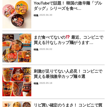
YouTubeで話題！ 韓国の激辛麺「ブル
ダッグ」シリーズを食べ…
2020.06.30
特集
まだ食べてないの
最近、コンビニで
買える汁なしカップ麺がうます…
2020.06.02
特集
刺激が足りてない人必見！ コンビニで
買える最強激辛カップ麺６選
2020.05.18
特集
リピ買い確定のうまさ！ コンビニで買