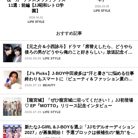
11選：前編【JJ昭和レトロ学
2026.04.09
園】
LIFE STYLE
2026.04.01
LIFE STYLE
おすすめ記事
【元之介＆小西詠斗】ドラマ「席替えしたら、どうやら
後ろの男がどうやら俺のこと好きらしい」放送記念イン
タビュー♡ 「自然と詠斗くんが可愛く見えたんです」
2026.08.05
LIFE STYLE
【J’s Picks】J-BOY中田凌多は“汗と暑さ”に悩める仕事
終わりもスマートに〈ビューティ＆ファッション夏の必
需品〉
2026.07.15
BEAUTY
【龍宮城】「ぜひ龍宮城に沼ってください！」JJ初登場
♡ EP『MOTTO』リリース記念インタビュー
2026.07.25
LIFE STYLE
新たなJ-GIRL＆J-BOYを選ぶ「JJモデルオーディション
2027」が募集開始！ 予選ブロックは候補生の“魅力”を重
視した「新システム」に変わります