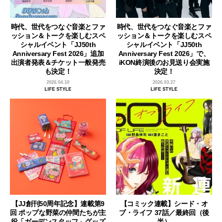
時代、世代をつなぐ音楽とファ
時代、世代をつなぐ音楽とファ
ッション＆トークを楽しむスペ
ッション＆トークを楽しむスペ
シャルイベント「JJ50th
シャルイベント「JJ50th
Anniversary Fest 2026」追加
Anniversary Fest 2026」で、
出演者発表＆チケット一般発売
iKON終演後のお見送り会実施
も決定！
決定！
2026.04.10
2026.03.27
LIFE STYLE
LIFE STYLE
【JJ創刊50周年記念】連載第9
【コミック連載】シード・オ
回 ポップな野菜の仲間たちが主
ブ・ライフ 37話／最終回（後
役「ガーデンスタッフ」グッズ
半）