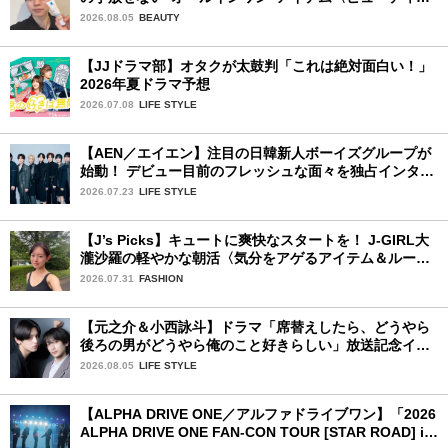
ファッション夏の必需品〉
2026.08.05
BEAUTY
【JJドラマ部】オタクが太鼓判「これは絶対面白い！」
2026年夏ドラマ予想
2026.07.08
LIFE STYLE
【AEN／エイエン】注目の日韓新人ボーイズグループが
始動！ デビュー目前のフレッシュな面々を独占インタビ
ュー。7人の魅力に迫ります♪
2026.07.23
LIFE STYLE
【J’s Picks】キュートに爽快なスタートを！ J-GIRL大
瀧沙羅の軽やかな朝活〈気分をアゲるアイテム＆ルーテ
ィーン〉
2026.07.31
FASHION
【元之介＆小西詠斗】ドラマ「席替えしたら、どうやら
後ろの男がどうやら俺のこと好きらしい」放送記念イン
タビュー♡ 「自然と詠斗くんが可愛く見えたんです」
2026.08.05
LIFE STYLE
【ALPHA DRIVE ONE／アルファドライブワン】「2026
ALPHA DRIVE ONE FAN-CON TOUR [STAR ROAD] in