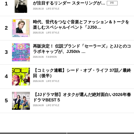
が注目するリンダー スターリングが…
PR
2026.06.18
LIFE STYLE
時代、世代をつなぐ音楽とファッション＆トークを
楽しむスペシャルイベント「JJ50…
2026.03.26
LIFE STYLE
再販決定！ 伝説ブランド「セーラーズ」とJJとのコ
ラボキャップが、JJ50th …
2026.04.06
FASHION
【コミック連載】シード・オブ・ライフ 37話／最終
回（後半）
2026.04.09
LIFE STYLE
【JJドラマ部】オタクが選んだ絶対面白い2026年春
ドラマBEST５
2026.04.09
LIFE STYLE