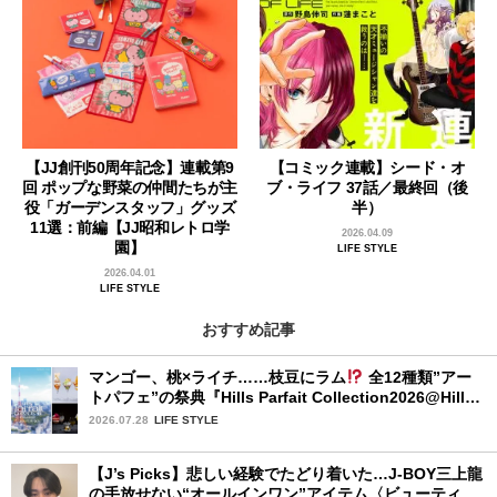
【JJ創刊50周年記念】連載第9
【コミック連載】シード・オ
回 ポップな野菜の仲間たちが主
ブ・ライフ 37話／最終回（後
役「ガーデンスタッフ」グッズ
半）
11選：前編【JJ昭和レトロ学
2026.04.09
園】
LIFE STYLE
2026.04.01
LIFE STYLE
おすすめ記事
マンゴー、桃×ライチ……枝豆にラム
全12種類”アー
トパフェ”の祭典『Hills Parfait Collection2026@Hills
House』
2026.07.28
LIFE STYLE
【J’s Picks】悲しい経験でたどり着いた…J-BOY三上龍
の手放せない“オールインワン”アイテム〈ビューティ＆