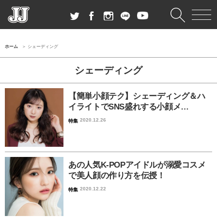
ホーム
シェーディング
シェーディング
【簡単小顔テク】シェーディング＆ハ
イライトでSNS盛れする小顔メ…
2020.12.26
特集
あの人気K-POPアイドルが溺愛コスメ
で美人顔の作り方を伝授！
2020.12.22
特集