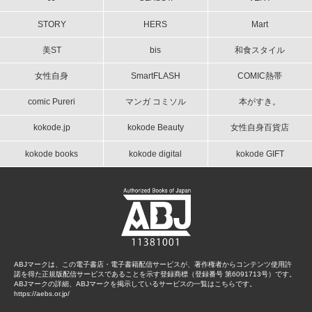
STORY
HERS
Mart
美ST
bis
和食スタイル
女性自身
SmartFLASH
COMIC熱帯
comic Pureri
マンガ コミソル
本がすき。
kokode.jp
kokode Beauty
女性自身百貨店
kokode books
kokode digital
kokode GIFT
ABJマークは、この電子書店・電子書籍配信サービスが、著作権者からコンテンツ使用許
諾を得た正規版配信サービスであることを示す登録商標（登録番号 第6091713号）です。
ABJマークの詳細、ABJマークを掲示しているサービスの一覧はこちらです。
https://aebs.or.jp/