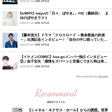
YOKOHAMA」1日目詳細レポ【前編】
2026.07.10
LIFE STYLE
ExWHYZ mayuの「日々、ぼやき｡」#42（最終回） ま
ゆのぼやきラスト
2026.07.24
LIFE STYLE
【藤本洸大】ドラマ「クロスロード ～救命救急の約束
～」出演記念インタビュー！「自分の中に眠っていた熱
を思い出させてもらった作品です」
2026.07.09
LIFE STYLE
【イケメンCOMIC】hue-goメンバー独占インタビュー
②／金子玄矢「感情をズバーッと言葉にできた時は幸
せ〜」
2026.08.07
LIFE STYLE
Recommended by
Recommend
編集部のおすすめ
【シャネル・ネクサス・ホール】からの誘惑。世界