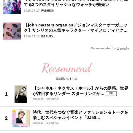
てる2つのスタイリッシュなウォッチが発売♡
2026.07.17
FASHION
【john masters organics／ジョンマスターオーガニッ
ク】サンリオの人気キャラクター・マイメロディとクロ
ミ限定デザイン♡ ヘアブラシとヘアオイルが7月16日
2026.07.13
BEAUTY
（木）より限定発売
Recommended by
Recommend
編集部のおすすめ
【シャネル・ネクサス・ホール】からの誘惑。世界
が注目するリンダー スターリングが…
PR
2026.06.18
LIFE STYLE
時代、世代をつなぐ音楽とファッション＆トークを
楽しむスペシャルイベント「JJ50…
2026.03.26
LIFE STYLE