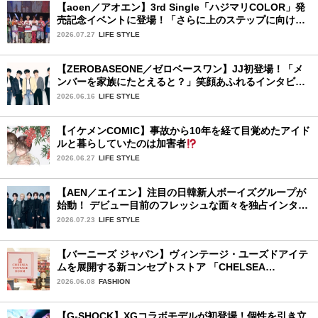
【aoen／アオエン】3rd Single「ハジマリCOLOR」発
売記念イベントに登場！「さらに上のステップに向けた
新たなハジマリになるように」と爽やかな笑顔で意気込
2026.07.27
LIFE STYLE
みを！
【ZEROBASEONE／ゼロベースワン】JJ初登場！「メ
ンバーを家族にたとえると？」笑顔あふれるインタビュ
ー♡
2026.06.16
LIFE STYLE
【イケメンCOMIC】事故から10年を経て目覚めたアイド
ルと暮らしていたのは加害者
2026.06.27
LIFE STYLE
【AEN／エイエン】注目の日韓新人ボーイズグループが
始動！ デビュー目前のフレッシュな面々を独占インタビ
ュー。7人の魅力に迫ります♪
2026.07.23
LIFE STYLE
【バーニーズ ジャパン】ヴィンテージ・ユーズドアイテ
ムを展開する新コンセプトストア 「CHELSEA
VINTAGE ROOM」が誕生
2026.06.08
FASHION
【G-SHOCK】XGコラボモデルが初登場！個性を引き立