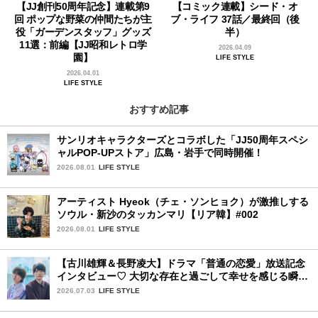
【JJ創刊50周年記念】連載第9
【コミック連載】シード・オ
回 ポップな野菜の仲間たちが主
ブ・ライフ 37話／最終回（後
役「ガーデンスタッフ」グッズ
半）
11選：前編【JJ昭和レトロ学
2026.04.09
園】
LIFE STYLE
2026.04.01
LIFE STYLE
おすすめ記事
サンリオキャラクターズとコラボした「JJ50周年スペシ
ャルPOP-UPストア」広島・岩手で同時開催！
2026.08.01
LIFE STYLE
アーティスト Hyeok（チェ・ソンヒョク）が激推しする
ソウル・新沙のタッカンマリ【リア韓】#002
2026.08.01
LIFE STYLE
【古川雄輝＆長野凌大】ドラマ「普通の恋愛」放送記念
インタビュー♡ 大切な存在と過ごして幸せを感じる瞬間
は？
2026.07.03
LIFE STYLE