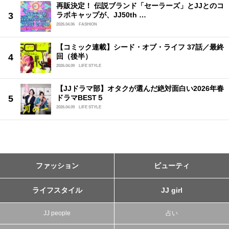
再販決定！ 伝説ブランド「セーラーズ」とJJとのコ
ラボキャップが、JJ50th …
2026.04.06
FASHION
【コミック連載】シード・オブ・ライフ 37話／最終
回（後半）
2026.04.09
LIFE STYLE
【JJドラマ部】オタクが選んだ絶対面白い2026年春
ドラマBEST５
2026.04.09
LIFE STYLE
ファッション
ビューティ
ライフスタイル
JJ girl
JJ people
占い