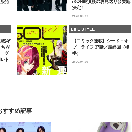
一般発
iKON終演後のお見送り会実施
決定！
2026.03.27
LIFE STYLE
連載第9
【コミック連載】シード・オ
たちが
ブ・ライフ 37話／最終回（後
フ」グ
半）
和レト
2026.04.09
おすすめ記事