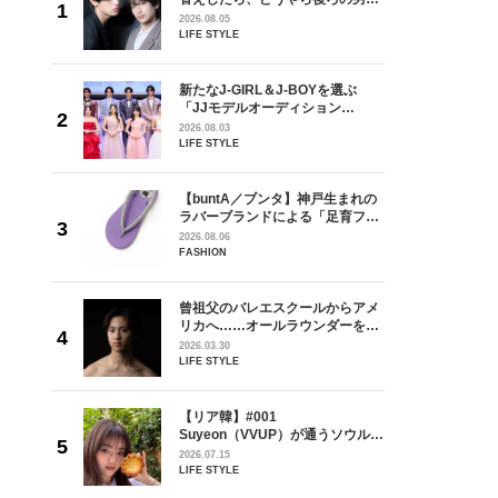
しい」放
どうやら俺のこと好きらしい」放
2026.08.05
自然と詠
送記念インタビュー♡ 「自然と詠
LIFE STYLE
です」
斗くんが可愛く見えたんです」
を選ぶ
新たなJ-GIRL＆J-BOYを選ぶ
ン
「JJモデルオーディション
選ブロッ
2027」が募集開始！ 予選ブロッ
2026.08.03
視した
クは候補生の“魅力”を重視した
LIFE STYLE
ます
「新システム」に変わります
からアメ
【buntA／ブンタ】神戸生まれの
ダーを目
ラバーブランドによる「足育フッ
が好きす
トウェア」。伊勢丹新宿店でPOP-
2026.08.06
ロ】
UP開催中！
FASHION
の日韓新
曾祖父のバレエスクールからアメ
！ デビ
リカへ……オールラウンダーを目
面々を独
指すダンサーは踊ることが好きす
2026.03.30
魅力に迫
ぎる【王子様の推しドコロ】
LIFE STYLE
vol.29 三宅啄未さん
【リア韓】#001
うソウル・
Suyeon（VVUP）が通うソウル・
リー
江南の絶品ブーランジェリー
2026.07.15
LIFE STYLE