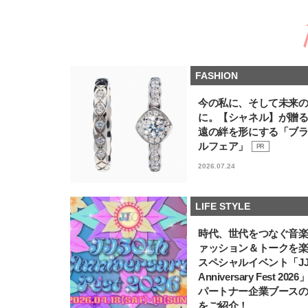
FASHION
今の私に、そして未来
に。【シャネル】が贈
遠の絆を形にする「ブ
ルフェア」
PR
2026.07.24
LIFE STYLE
時代、世代をつなぐ音
ァッション＆トークを
スペシャルイベント「JJ5
Anniversary Fest 202
パートナー企業ブース
をご紹介！