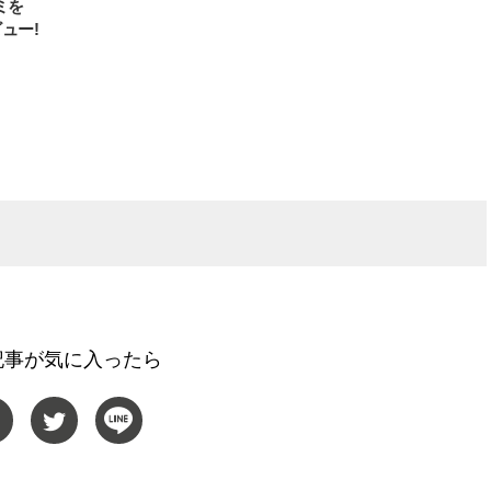
ミを
ュー!
記事が気に入ったら
BEAUTY
L
【JJ専属モデルの素顔】ビューテ
【元之介＆小西詠斗】ド
ィ大好き！ 松川 星のお気に入り
替えしたら、どうやら後