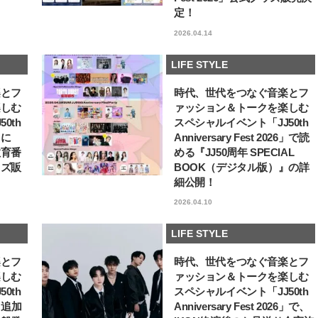
定！
【JJ専属モデルの素顔】ホ・ジウ
【櫻井優衣】メジャー 1st
ォンの愛用スキンケアは敏感肌向
Single「夏いぞん」リ
2026.04.14
け
イベント♡ ファンと過ご
2025.12.09
2026.07.31
高の夏時間”
BEAUTY
LIFE STYLE
LIFE STYLE
楽とフ
時代、世代をつなぐ音楽とフ
楽しむ
ァッション＆トークを楽しむ
0th
スペシャルイベント「JJ50th
6」に
Anniversary Fest 2026」で読
教育番
める『JJ50周年 SPECIAL
ッズ販
BOOK（デジタル版）』の詳
細公開！
2026.04.10
LIFE STYLE
楽とフ
時代、世代をつなぐ音楽とフ
楽しむ
ァッション＆トークを楽しむ
0th
スペシャルイベント「JJ50th
6」追加
Anniversary Fest 2026」で、