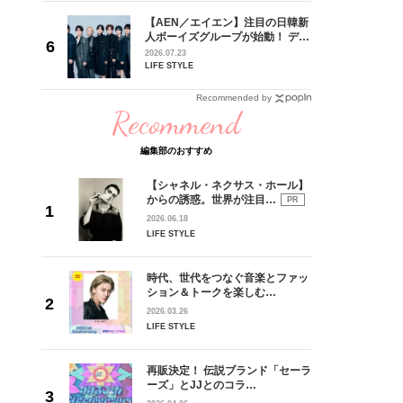
 CD
【AEN／エイエン】注目の日韓新
リース記念
人ボーイズグループが始動！ デビ
した“最
ュー目前のフレッシュな面々を独
2026.07.23
占インタビュー。7人の魅力に迫
LIFE STYLE
ります♪
Recommended by
Recommend
編集部のおすすめ
【シャネル・ネクサス・ホール】
からの誘惑。世界が注目…
PR
2026.06.18
LIFE STYLE
時代、世代をつなぐ音楽とファッ
ション＆トークを楽しむ…
2026.03.26
LIFE STYLE
再販決定！ 伝説ブランド「セーラ
ーズ」とJJとのコラ…