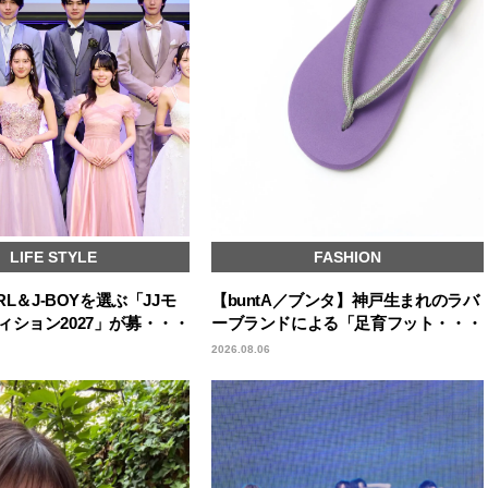
LIFE STYLE
FASHION
RL＆J-BOYを選ぶ「JJモ
【buntA／ブンタ】神戸生まれのラバ
ィション2027」が募・・・
ーブランドによる「足育フット・・・
2026.08.06