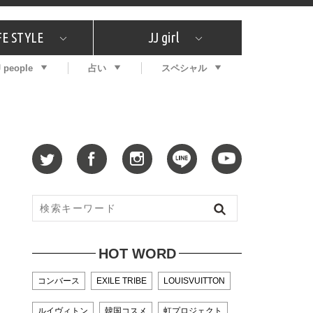
FE STYLE
JJ girl
J people
占い
スペシャル
メガイド
ッフの"それどこの"？
コスメ全部試してみた
エンタメ
プチプラ
What's NEW？
プレゼント
特集
おしゃラン！
プレゼント
恋愛
特集
コラム
インタビュー
サイン占い
毎週更新！ ジョニー楓の12星座占い
最新号
SNSキャンペーン
バックナンバー
HOT WORD
コンバース
EXILE TRIBE
LOUISVUITTON
ルイヴィトン
韓国コスメ
虹プロジェクト