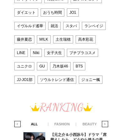
ダイエット
おうち時間
JO1
イヴルルド遙華
就活
スタバ
ランペイジ
藤井夏恋
M!LK
土生瑞穂
高本彩花
LINE
Niki
女子大生
プチプラコスメ
ユニクロ
GU
乃木坂46
BTS
JJ-JO1部
ソウルトレンド通信
ジョニー楓
RANKING
IFE STYLE
ALL
FASHION
BEAUTY
LIFE STYLE
ラマ「席
【元之介＆小西詠斗】ドラマ「席
ろの男が
替えしたら、どうやら後ろの男が