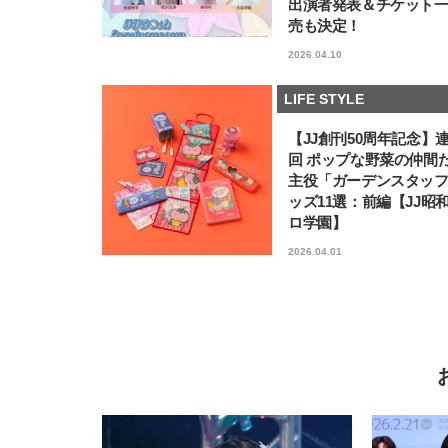
出演者発表＆チケット
売も決定！
2026.04.10
LIFE STYLE
【JJ創刊50周年記念】
回 ポップな野菜の仲間
主役「ガーデンスタッ
ッズ11選：前編【JJ昭
ロ学園】
2026.04.01