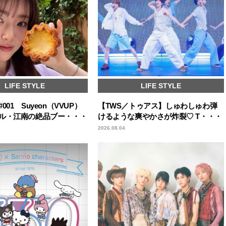
LIFE STYLE
LIFE STYLE
01 Suyeon（VVUP）
【TWS／トゥアス】しゅわしゅわ弾
ル・江南の絶品ブー・・・
けるような爽やかさが炸裂♡ T・・・
2026.08.04