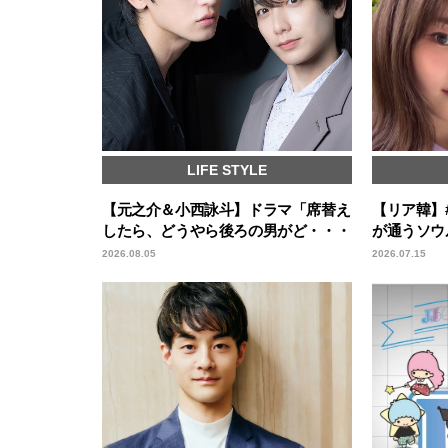
LIFE STYLE
【元之介＆小西詠斗】ドラマ「席替え
【リア韓】#0
したら、どうやら後ろの男がど・・・
が通うソウ
2026.08.05
2026.07.15