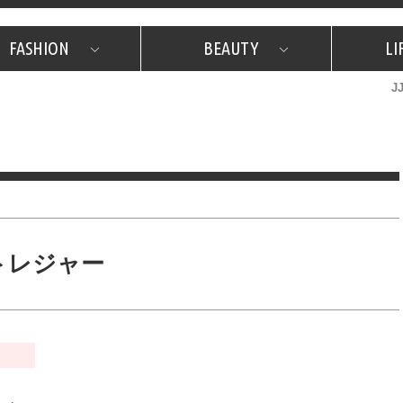
FASHION
BEAUTY
LI
J
美容担当のお気に入り
What's NEW？
占い
韓国
特集
What's NEW？
韓国
SNAP
ザ・ベスト5
特集
ザ・ベスト5
プレゼント
旅
JJグル
JJスタ
フォーチュンサイクル
ネイチャー
トレジャー