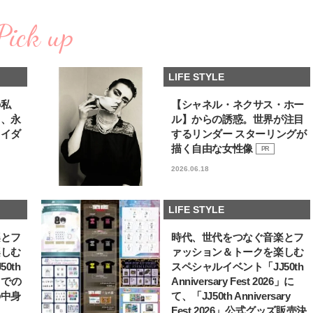
コスメをCHECK
どうやら俺のこと好きら
2025.12.16
2026.08.05
送記念インタビュー♡ 「
Pick up
BEAUTY
LIFE STYLE
斗くんが可愛く見えたん
【体験レポ】 ニュウマン高輪！
新たなJ-GIRL＆J-BOY
uka新店舗「uka store / Care &
「JJモデルオーディショ
LIFE STYLE
Share」でネイルケア体験！JJア
2027」が募集開始！ 予
2025.09.25
2026.08.03
フタヌーンティー来場者限定チケ
クは候補生の“魅力”を重
BEAUTY
LIFE STYLE
ットも
「新システム」に変わり
の私
【シャネル・ネクサス・ホー
る、永
ル】からの誘惑。世界が注目
【J’s Picks】悲しい経験でたどり
曾祖父のバレエスクール
ライダ
するリンダー スターリングが
着いた…J-BOY三上龍の手放せな
リカへ……オールラウン
い“オールインワン”アイテム〈ビ
指すダンサーは踊ること
描く自由な女性像
PR
2026.08.05
2026.03.30
ューティ＆ファッション夏の必需
ぎる【王子様の推しドコ
BEAUTY
LIFE STYLE
2026.06.18
品〉
vol.29 三宅啄未さん
【J’s Picks】J-GIRL早坂萌香の
【AEN／エイエン】注目
徹底した日焼けケア！ でも、いち
人ボーイズグループが始動
LIFE STYLE
ばん大切なのは…〈ビューティ＆
ュー目前のフレッシュな
2026.07.24
2026.07.23
ファッション夏の必需品〉
占インタビュー。7人の
BEAUTY
LIFE STYLE
楽とフ
時代、世代をつなぐ音楽とフ
ります♪
楽しむ
ァッション＆トークを楽しむ
【注目アーティストRainy。っ
【リア韓】#001
0th
スペシャルイベント「JJ50th
て？】自称“コスメオタク見習
Suyeon（VVUP）が通
6」での
Anniversary Fest 2026」に
い”のポーチの中身、拝見しま
江南の絶品ブーランジェ
2026.01.30
2026.07.15
の中身
て、「JJ50th Anniversary
す！
BEAUTY
LIFE STYLE
Fest 2026」公式グッズ販売決