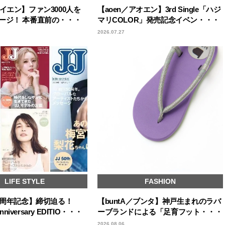
イエン】ファン3000人を
【aoen／アオエン】3rd Single「ハジ
ージ！ 本番直前の・・・
マリCOLOR」発売記念イベン・・・
2026.07.27
LIFE STYLE
FASHION
50周年記念】締切迫る！
【buntA／ブンタ】神戸生まれのラバ
Anniversary EDITIO・・・
ーブランドによる「足育フット・・・
2026.08.06