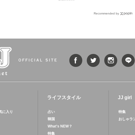
Recommended by
ィ
ライフスタイル
JJ girl
気に入り
占い
特集
韓国
おしゃラ
What's NEW？
特集