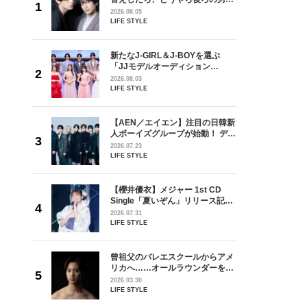
しい」放
どうやら俺のこと好きらしい」放
2026.08.05
自然と詠
送記念インタビュー♡ 「自然と詠
LIFE STYLE
です」
斗くんが可愛く見えたんです」
を選ぶ
新たなJ-GIRL＆J-BOYを選ぶ
ン
「JJモデルオーディション
選ブロッ
2027」が募集開始！ 予選ブロッ
2026.08.03
視した
クは候補生の“魅力”を重視した
LIFE STYLE
ます
「新システム」に変わります
の日韓新
【AEN／エイエン】注目の日韓新
！ デビ
人ボーイズグループが始動！ デビ
面々を独
ュー目前のフレッシュな面々を独
2026.07.23
魅力に迫
占インタビュー。7人の魅力に迫
LIFE STYLE
ります♪
 CD
【櫻井優衣】メジャー 1st CD
リース記念
Single「夏いぞん」リリース記念
した“最
イベント♡ ファンと過ごした“最
2026.07.31
高の夏時間”
LIFE STYLE
からアメ
曾祖父のバレエスクールからアメ
ダーを目
リカへ……オールラウンダーを目
が好きす
指すダンサーは踊ることが好きす
2026.03.30
ロ】
ぎる【王子様の推しドコロ】
LIFE STYLE
vol.29 三宅啄未さん