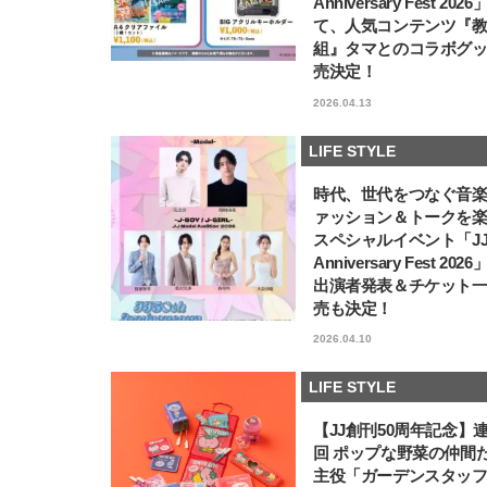
Anniversary Fest 202
て、人気コンテンツ『
組』タマとのコラボグ
売決定！
2026.04.13
LIFE STYLE
時代、世代をつなぐ音
ァッション＆トークを
スペシャルイベント「JJ5
Anniversary Fest 202
出演者発表＆チケット
売も決定！
2026.04.10
LIFE STYLE
【JJ創刊50周年記念】
回 ポップな野菜の仲間
主役「ガーデンスタッ