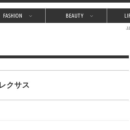
FASHION
BEAUTY
LI
J
美容担当のお気に入り
What's NEW？
占い
韓国
特集
What's NEW？
韓国
SNAP
ザ・ベスト5
特集
ザ・ベスト5
プレゼント
旅
JJグル
JJスタ
フォーチュンサイクル
ネイチャー
レクサス