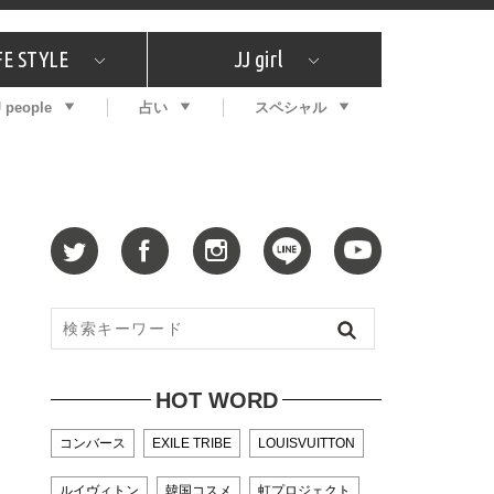
FE STYLE
JJ girl
J people
占い
スペシャル
メガイド
ッフの"それどこの"？
コスメ全部試してみた
エンタメ
プチプラ
What's NEW？
プレゼント
特集
おしゃラン！
プレゼント
恋愛
特集
コラム
インタビュー
サイン占い
毎週更新！ ジョニー楓の12星座占い
最新号
SNSキャンペーン
バックナンバー
HOT WORD
コンバース
EXILE TRIBE
LOUISVUITTON
ルイヴィトン
韓国コスメ
虹プロジェクト