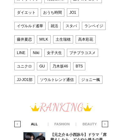
ダイエット
おうち時間
JO1
イヴルルド遙華
就活
スタバ
ランペイジ
藤井夏恋
M!LK
土生瑞穂
高本彩花
LINE
Niki
女子大生
プチプラコスメ
ユニクロ
GU
乃木坂46
BTS
JJ-JO1部
ソウルトレンド通信
ジョニー楓
RANKING
IFE STYLE
ALL
FASHION
BEAUTY
LIFE STYLE
ラマ「席
【元之介＆小西詠斗】ドラマ「席
ろの男が
替えしたら、どうやら後ろの男が