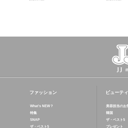
ファッション
ビューテ
What's NEW？
美容担当のお
特集
韓国
SNAP
ザ・ベスト5
ザ・ベスト5
プレゼント