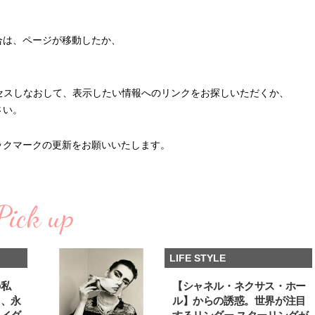
合は、ページが移動したか、
et/にアクセスしなおして、表示したい情報へのリンクをお探しいただくか、
さい。
ックマークの更新をお願いいたします。
Pick up
LIFE STYLE
BEAUTY
L
の私
【シャネル・ネクサス・ホー
る、永
ル】からの誘惑。世界が注目
【J’s Picks】悲しい経験でたどり
【元之介＆小西詠斗】ド
着いた…J-BOY三上龍の手放せな
替えしたら、どうやら後