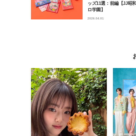
ッズ11選：前編【JJ昭
ロ学園】
2026.04.01