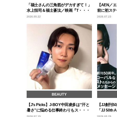
「福士さんの三角筋がデカすぎて！」
【AEN／エ
水上恒司＆福士蒼汰／映画『T・・・
前に初ステ
2026.05.22
2026.07.23
BEAUTY
【J’s Picks】J-BOY中田凌多は“汗と
【JJ創刊
暑さ”に悩める仕事終わりもス・・・
「JJ 50th 
2026.07.15
2026.05.29