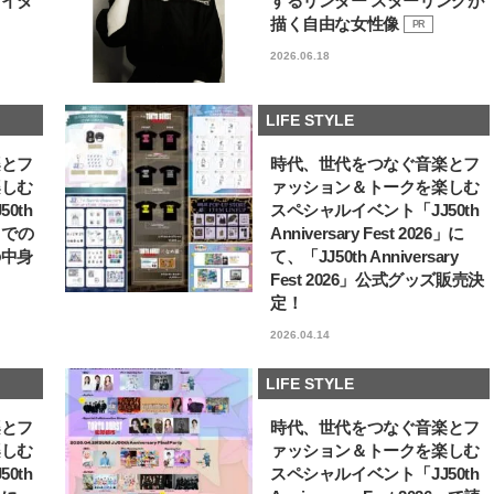
ライダ
するリンダー スターリングが
い“オールインワン”アイテム〈ビ
どうやら俺のこと好きら
2026.08.05
2026.08.05
描く自由な女性像
PR
ューティ＆ファッション夏の必需
送記念インタビュー♡ 「
BEAUTY
LIFE STYLE
品〉
斗くんが可愛く見えたん
2026.06.18
【注目アーティストRainy。っ
新たなJ-GIRL＆J-BOY
て？】自称“コスメオタク見習
「JJモデルオーディショ
LIFE STYLE
い”のポーチの中身、拝見しま
2027」が募集開始！ 予
2026.01.30
2026.08.03
す！
クは候補生の“魅力”を重
BEAUTY
LIFE STYLE
「新システム」に変わり
楽とフ
時代、世代をつなぐ音楽とフ
楽しむ
ァッション＆トークを楽しむ
【JJ専属モデルの素顔】ビューテ
【AEN／エイエン】注目
0th
スペシャルイベント「JJ50th
ィ大好き！ 松川 星のお気に入り
人ボーイズグループが始動
6」での
Anniversary Fest 2026」に
コスメをCHECK
ュー目前のフレッシュな
2025.12.16
2026.07.23
占インタビュー。7人の
BEAUTY
LIFE STYLE
の中身
て、「JJ50th Anniversary
ります♪
Fest 2026」公式グッズ販売決
定！
【J’s Picks】J-GIRL早坂萌香の
【櫻井優衣】メジャー 1st
徹底した日焼けケア！ でも、いち
Single「夏いぞん」リ
2026.04.14
ばん大切なのは…〈ビューティ＆
イベント♡ ファンと過ご
2026.07.24
2026.07.31
ファッション夏の必需品〉
高の夏時間”
BEAUTY
LIFE STYLE
LIFE STYLE
【JJ専属モデルの素顔】ツヤと輝
曾祖父のバレエスクール
楽とフ
時代、世代をつなぐ音楽とフ
きを放つ美肌を生み出す松川 星の
リカへ……オールラウン
愛用スキンケア
指すダンサーは踊ること
楽しむ
ァッション＆トークを楽しむ
2025.12.16
2026.03.30
ぎる【王子様の推しドコ
BEAUTY
LIFE STYLE
0th
スペシャルイベント「JJ50th
vol.29 三宅啄未さん