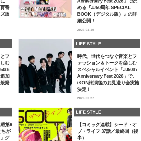
6」に
Anniversary Fest 2026」で読
教育番
める『JJ50周年 SPECIAL
【J’s Picks】J-BOY中田凌多
【JJ創刊50周年／歴代
は“汗と暑さ”に悩める仕事終わり
ル】藤原紀香が50周年キ
ッズ販
BOOK（デジタル版）』の詳
もスマートに〈ビューティ＆ファ
アル撮影に登場！「学生
2026.07.15
2026.01.14
細公開！
ッション夏の必需品〉
れていたモデルさんの世
BEAUTY
LIFE STYLE
込めたのも、このJJがき
2026.04.10
した」
LIFE STYLE
楽とフ
時代、世代をつなぐ音楽とフ
楽しむ
ァッション＆トークを楽しむ
0th
スペシャルイベント「JJ50th
6」追加
Anniversary Fest 2026」で、
一般発
iKON終演後のお見送り会実施
決定！
2026.03.27
LIFE STYLE
連載第9
【コミック連載】シード・オ
たちが
ブ・ライフ 37話／最終回（後
フ」グ
半）