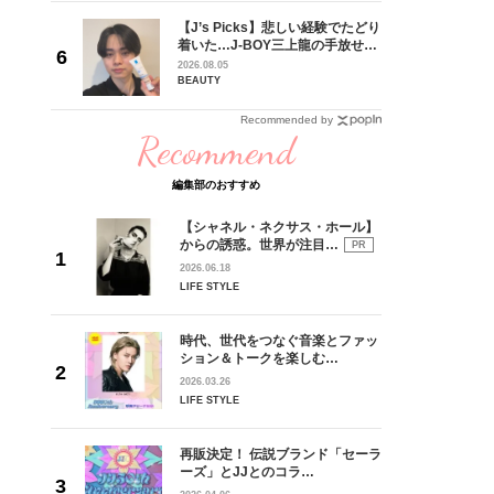
専属モデ
【J’s Picks】悲しい経験でたどり
ービジュ
着いた…J-BOY三上龍の手放せな
時代に憧
い“オールインワン”アイテム〈ビ
2026.08.05
界に飛び
ューティ＆ファッション夏の必需
BEAUTY
っかけで
品〉
Recommended by
Recommend
編集部のおすすめ
【シャネル・ネクサス・ホール】
からの誘惑。世界が注目…
PR
2026.06.18
LIFE STYLE
時代、世代をつなぐ音楽とファッ
ション＆トークを楽しむ…
2026.03.26
LIFE STYLE
再販決定！ 伝説ブランド「セーラ
ーズ」とJJとのコラ…