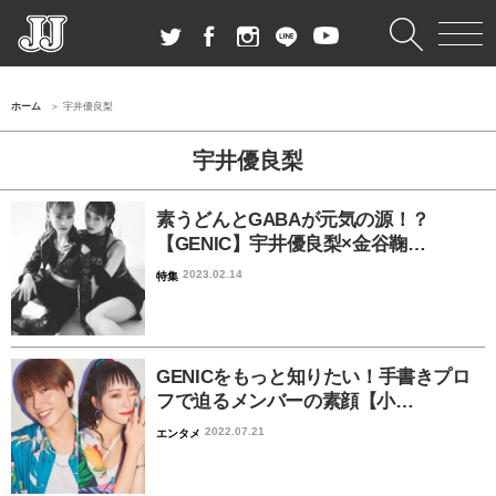
ホーム
宇井優良梨
宇井優良梨
素うどんとGABAが元気の源！？
【GENIC】宇井優良梨×金谷鞠…
2023.02.14
特集
GENICをもっと知りたい！手書きプロ
フで迫るメンバーの素顔【小…
2022.07.21
エンタメ