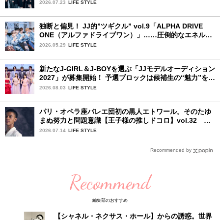
ュー。7人の魅力に迫ります♪
2026.07.23
LIFE STYLE
独断と偏見！ JJ的”ツギクル” vol.9「ALPHA DRIVE
ONE（アルファドライブワン）」……圧倒的なエネルギ
ーで時代を駆け抜ける新世代
2026.05.29
LIFE STYLE
新たなJ-GIRL＆J-BOYを選ぶ「JJモデルオーディション
2027」が募集開始！ 予選ブロックは候補生の“魅力”を重
視した「新システム」に変わります
2026.08.03
LIFE STYLE
パリ・オペラ座バレエ団初の黒人エトワール。そのたゆ
まぬ努力と問題意識【王子様の推しドコロ】vol.32 ギ
ヨーム・ディオップさん
2026.07.14
LIFE STYLE
Recommended by
Recommend
編集部のおすすめ
【シャネル・ネクサス・ホール】からの誘惑。世界