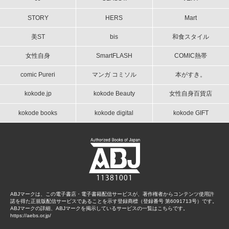
STORY
HERS
Mart
美ST
bis
和食スタイル
女性自身
SmartFLASH
COMIC熱帯
comic Pureri
マンガ コミソル
本がすき。
kokode.jp
kokode Beauty
女性自身百貨店
kokode books
kokode digital
kokode GIFT
ABJマークは、この電子書店・電子書籍配信サービスが、著作権者からコンテンツ使用許
諾を得た正規版配信サービスであることを示す登録商標（登録番号 第6091713号）です。
ABJマークの詳細、ABJマークを掲示しているサービスの一覧はこちらです。
https://aebs.or.jp/