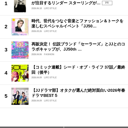
が注目するリンダー スターリングが…
PR
2026.06.18
LIFE STYLE
時代、世代をつなぐ音楽とファッション＆トークを
楽しむスペシャルイベント「JJ50…
2026.03.26
LIFE STYLE
再販決定！ 伝説ブランド「セーラーズ」とJJとのコ
ラボキャップが、JJ50th …
2026.04.06
FASHION
【コミック連載】シード・オブ・ライフ 37話／最終
回（後半）
2026.04.09
LIFE STYLE
【JJドラマ部】オタクが選んだ絶対面白い2026年春
ドラマBEST５
2026.04.09
LIFE STYLE