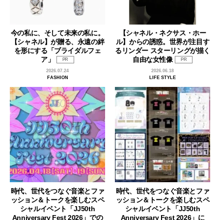
今の私に、そして未来の私に。
【シャネル・ネクサス・ホー
【シャネル】が贈る、永遠の絆
ル】からの誘惑。世界が注目す
を形にする「ブライダルフェ
るリンダー スターリングが描く
ア」
自由な女性像
PR
PR
2026.07.24
2026.06.18
FASHION
LIFE STYLE
時代、世代をつなぐ音楽とファ
時代、世代をつなぐ音楽とファ
ッション＆トークを楽しむスペ
ッション＆トークを楽しむスペ
シャルイベント「JJ50th
シャルイベント「JJ50th
Anniversary Fest 2026」での
Anniversary Fest 2026」に