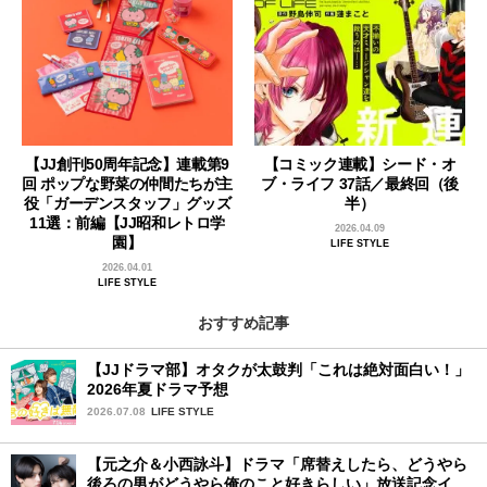
【JJ創刊50周年記念】連載第9
【コミック連載】シード・オ
回 ポップな野菜の仲間たちが主
ブ・ライフ 37話／最終回（後
役「ガーデンスタッフ」グッズ
半）
11選：前編【JJ昭和レトロ学
2026.04.09
園】
LIFE STYLE
2026.04.01
LIFE STYLE
おすすめ記事
【JJドラマ部】オタクが太鼓判「これは絶対面白い！」
2026年夏ドラマ予想
2026.07.08
LIFE STYLE
【元之介＆小西詠斗】ドラマ「席替えしたら、どうやら
後ろの男がどうやら俺のこと好きらしい」放送記念イン