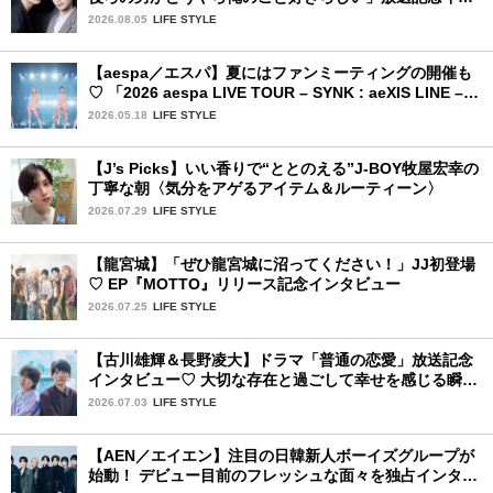
タビュー♡ 「自然と詠斗くんが可愛く見えたんです」
2026.08.05
LIFE STYLE
【aespa／エスパ】夏にはファンミーティングの開催も
♡ 「2026 aespa LIVE TOUR – SYNK : aeXIS LINE – in
JAPAN [SPECIAL EDITION DOME TOUR] 」東京ドー
2026.05.18
LIFE STYLE
ム公演2日目を詳細レポート【後編】
【J’s Picks】いい香りで“ととのえる”J-BOY牧屋宏幸の
丁寧な朝〈気分をアゲるアイテム＆ルーティーン〉
2026.07.29
LIFE STYLE
【龍宮城】「ぜひ龍宮城に沼ってください！」JJ初登場
♡ EP『MOTTO』リリース記念インタビュー
2026.07.25
LIFE STYLE
【古川雄輝＆長野凌大】ドラマ「普通の恋愛」放送記念
インタビュー♡ 大切な存在と過ごして幸せを感じる瞬間
は？
2026.07.03
LIFE STYLE
【AEN／エイエン】注目の日韓新人ボーイズグループが
始動！ デビュー目前のフレッシュな面々を独占インタビ