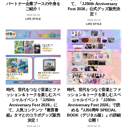
パートナー企業ブースの中身を
て、「JJ50th Anniversary
ご紹介！
Fest 2026」公式グッズ販売決
定！
2026.04.14
LIFE STYLE
2026.04.14
LIFE STYLE
時代、世代をつなぐ音楽とファ
時代、世代をつなぐ音楽とファ
ッション＆トークを楽しむスペ
ッション＆トークを楽しむスペ
シャルイベント「JJ50th
シャルイベント「JJ50th
Anniversary Fest 2026」に
Anniversary Fest 2026」で読
て、人気コンテンツ『教育番
める『JJ50周年 SPECIAL
組』タマとのコラボグッズ販売
BOOK（デジタル版）』の詳細
決定！
公開！
2026.04.13
2026.04.10