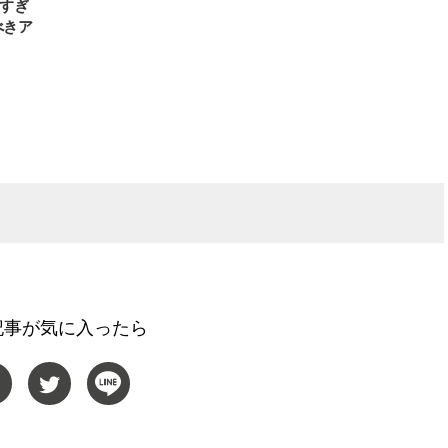
レすぎ
べきア
記事が気に入ったら
BEAUTY
L
【J’s Picks】悲しい経験でたどり
【元之介＆小西詠斗】ド
着いた…J-BOY三上龍の手放せな
替えしたら、どうやら後