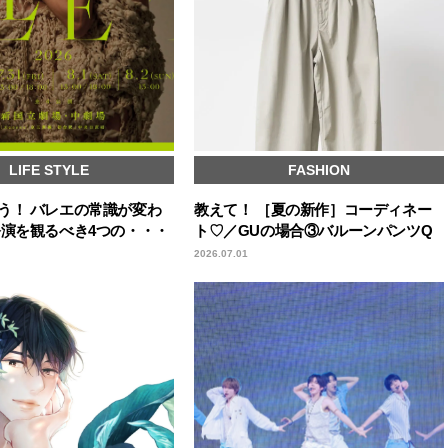
LIFE STYLE
FASHION
う！ バレエの常識が変わ
教えて！ ［夏の新作］コーディネー
公演を観るべき4つの・・・
ト♡／GUの場合③バルーンパンツQ
2026.07.01