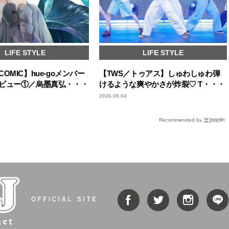
LIFE STYLE
LIFE STYLE
OMIC】hue-goメンバー
【TWS／トゥアス】しゅわしゅわ弾
ビュー①／烏墨真弘・・・
けるような爽やかさが炸裂♡ T・・・
2026.08.04
Recommended by