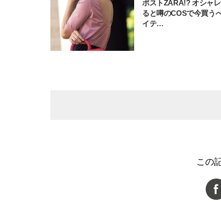
ポストZARA!? オシャ
ると噂のCOSで今買う
イテ…
この