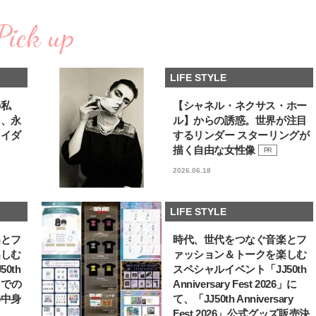
い“オールインワン”アイテム〈ビ
どうやら俺のこと好きら
2026.08.05
2026.08.05
ューティ＆ファッション夏の必需
送記念インタビュー♡ 「
Pick up
BEAUTY
LIFE STYLE
品〉
斗くんが可愛く見えたん
【注目アーティストRainy。っ
新たなJ-GIRL＆J-BOY
て？】自称“コスメオタク見習
「JJモデルオーディショ
LIFE STYLE
い”のポーチの中身、拝見しま
2027」が募集開始！ 予
2026.01.30
2026.08.03
す！
クは候補生の“魅力”を重
BEAUTY
LIFE STYLE
「新システム」に変わり
の私
【シャネル・ネクサス・ホー
る、永
ル】からの誘惑。世界が注目
【J’s Picks】J-BOY中田凌多
【AEN／エイエン】注目
ライダ
するリンダー スターリングが
は“汗と暑さ”に悩める仕事終わり
人ボーイズグループが始動
もスマートに〈ビューティ＆ファ
ュー目前のフレッシュな
描く自由な女性像
PR
2026.07.15
2026.07.23
ッション夏の必需品〉
占インタビュー。7人の
BEAUTY
LIFE STYLE
2026.06.18
ります♪
【JJ専属モデルの素顔】ビューテ
曾祖父のバレエスクール
ィ大好き！ 松川 星のお気に入り
リカへ……オールラウン
LIFE STYLE
コスメをCHECK
指すダンサーは踊ること
2025.12.16
2026.03.30
ぎる【王子様の推しドコ
BEAUTY
LIFE STYLE
楽とフ
時代、世代をつなぐ音楽とフ
vol.29 三宅啄未さん
楽しむ
ァッション＆トークを楽しむ
【注目アーティストRainy。っ
【櫻井優衣】メジャー 1st
0th
スペシャルイベント「JJ50th
て？】忙しい日でも欠かせない、
Single「夏いぞん」リ
6」での
Anniversary Fest 2026」に
朝と夜のケアでつくられる透明感
イベント♡ ファンと過ご
2026.01.30
2026.07.31
の中身
て、「JJ50th Anniversary
高の夏時間”
BEAUTY
LIFE STYLE
Fest 2026」公式グッズ販売決