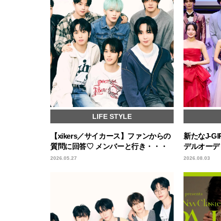
LIFE STYLE
【xikers／サイカース】ファンからの
新たなJ-GI
質問に回答♡ メンバーと行き・・・
デルオーデ
2026.05.27
2026.08.03