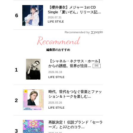
3000
【櫻井優衣】メジャー 1st CD
番直前の
Single「夏いぞん」リリース記念
た思いか
イベント♡ ファンと過ごした“最
2026.07.31
レポー
高の夏時間”
LIFE STYLE
Recommended by
Recommend
編集部のおすすめ
【シャネル・ネクサス・ホール】
からの誘惑。世界が注目…
PR
2026.06.18
LIFE STYLE
時代、世代をつなぐ音楽とファッ
ション＆トークを楽しむ…
2026.03.26
LIFE STYLE
再販決定！ 伝説ブランド「セーラ
ーズ」とJJとのコラ…