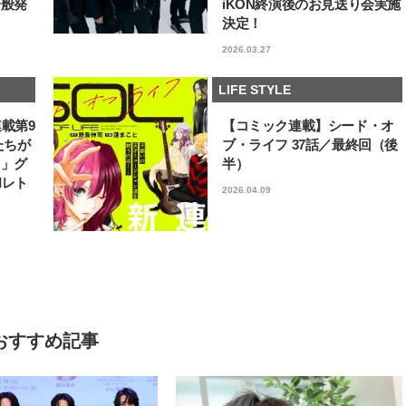
一般発
iKON終演後のお見送り会実施
決定！
2026.03.27
LIFE STYLE
連載第9
【コミック連載】シード・オ
たちが
ブ・ライフ 37話／最終回（後
フ」グ
半）
和レト
2026.04.09
おすすめ記事