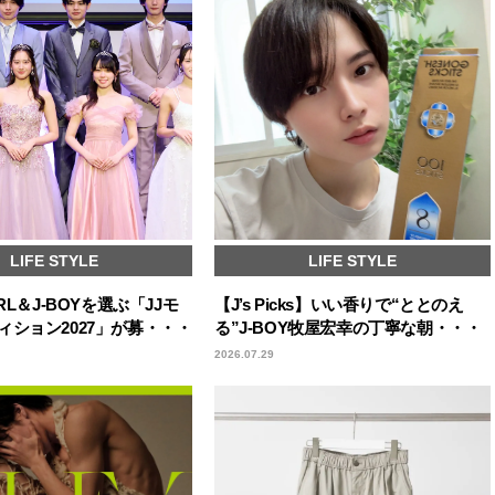
LIFE STYLE
LIFE STYLE
RL＆J-BOYを選ぶ「JJモ
【J’s Picks】いい香りで“ととのえ
ィション2027」が募・・・
る”J-BOY牧屋宏幸の丁寧な朝・・・
2026.07.29