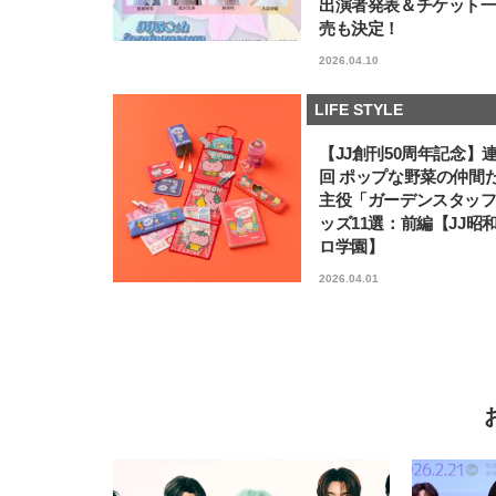
出演者発表＆チケット
売も決定！
2026.04.10
LIFE STYLE
【JJ創刊50周年記念】
回 ポップな野菜の仲間
主役「ガーデンスタッ
ッズ11選：前編【JJ昭
ロ学園】
2026.04.01