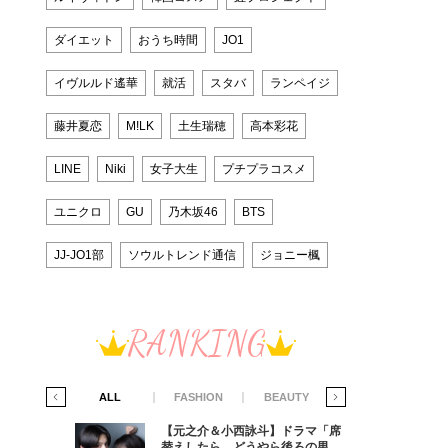
ダイエット
おうち時間
JO1
イヴルルド遙華
就活
スタバ
ランペイジ
藤井夏恋
M!LK
土生瑞穂
高本彩花
LINE
Niki
女子大生
プチプラコスメ
ユニクロ
GU
乃木坂46
BTS
JJ-JO1部
ソウルトレンド通信
ジョニー楓
RANKING
IFE STYLE
ALL
FASHION
BEAUTY
LIFE STYLE
ラマ「席
【元之介＆小西詠斗】ドラマ「席
ろの男が
替えしたら、どうやら後ろの男が