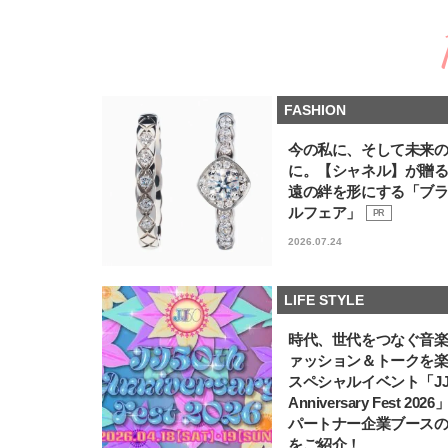
FASHION
今の私に、そして未来
に。【シャネル】が贈
遠の絆を形にする「ブ
ルフェア」
PR
2026.07.24
LIFE STYLE
時代、世代をつなぐ音
ァッション＆トークを
スペシャルイベント「JJ5
Anniversary Fest 202
パートナー企業ブース
をご紹介！