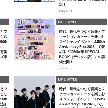
定！
【J’s Picks】J-GIRL早坂萌香の
【AEN／エイエン】ファン
徹底した日焼けケア！ でも、いち
人を前に初ステージ！ 本
2026.04.14
ばん大切なのは…〈ビューティ＆
独占インタビューで語っ
2026.07.24
2026.07.23
ファッション夏の必需品〉
らの、ショーケース完全
BEAUTY
LIFE STYLE
ト！
LIFE STYLE
楽とフ
時代、世代をつなぐ音楽とフ
楽しむ
ァッション＆トークを楽しむ
0th
スペシャルイベント「JJ50th
6」に
Anniversary Fest 2026」で読
教育番
める『JJ50周年 SPECIAL
ッズ販
BOOK（デジタル版）』の詳
細公開！
2026.04.10
LIFE STYLE
楽とフ
時代、世代をつなぐ音楽とフ
楽しむ
ァッション＆トークを楽しむ
0th
スペシャルイベント「JJ50th
6」追加
Anniversary Fest 2026」で、