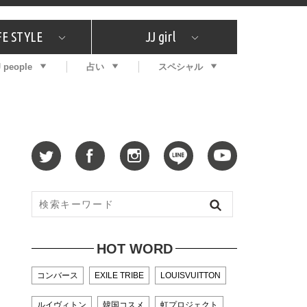
FE STYLE
JJ girl
J people
占い
スペシャル
メガイド
ッフの"それどこの"？
コスメ全部試してみた
エンタメ
プチプラ
What's NEW？
プレゼント
特集
おしゃラン！
プレゼント
恋愛
特集
コラム
インタビュー
サイン占い
毎週更新！ ジョニー楓の12星座占い
最新号
SNSキャンペーン
バックナンバー
HOT WORD
コンバース
EXILE TRIBE
LOUISVUITTON
ルイヴィトン
韓国コスメ
虹プロジェクト