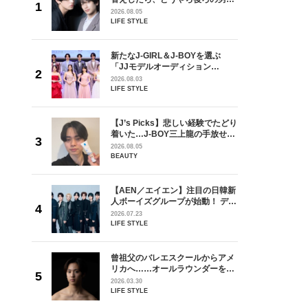
しい」放
どうやら俺のこと好きらしい」放
2026.08.05
自然と詠
送記念インタビュー♡ 「自然と詠
LIFE STYLE
です」
斗くんが可愛く見えたんです」
を選ぶ
新たなJ-GIRL＆J-BOYを選ぶ
ン
「JJモデルオーディション
選ブロッ
2027」が募集開始！ 予選ブロッ
2026.08.03
視した
クは候補生の“魅力”を重視した
LIFE STYLE
ます
「新システム」に変わります
の日韓新
【J’s Picks】悲しい経験でたどり
！ デビ
着いた…J-BOY三上龍の手放せな
面々を独
い“オールインワン”アイテム〈ビ
2026.08.05
魅力に迫
ューティ＆ファッション夏の必需
BEAUTY
品〉
からアメ
【AEN／エイエン】注目の日韓新
ダーを目
人ボーイズグループが始動！ デビ
が好きす
ュー目前のフレッシュな面々を独
2026.07.23
ロ】
占インタビュー。7人の魅力に迫
LIFE STYLE
ります♪
 CD
曾祖父のバレエスクールからアメ
リース記念
リカへ……オールラウンダーを目
した“最
指すダンサーは踊ることが好きす
2026.03.30
ぎる【王子様の推しドコロ】
LIFE STYLE
vol.29 三宅啄未さん