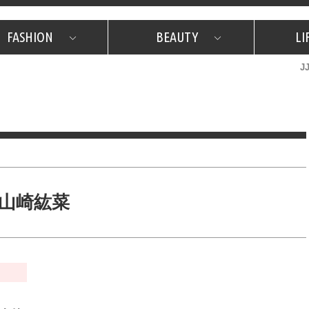
FASHION
BEAUTY
LI
J
美容担当のお気に入り
What's NEW？
占い
韓国
特集
What's NEW？
韓国
SNAP
ザ・ベスト5
特集
ザ・ベスト5
プレゼント
旅
JJグル
JJスタ
フォーチュンサイクル
ネイチャー
山崎紘菜