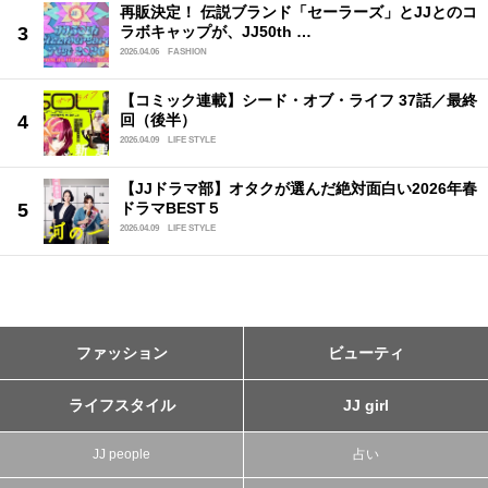
再販決定！ 伝説ブランド「セーラーズ」とJJとのコ
ラボキャップが、JJ50th …
2026.04.06
FASHION
【コミック連載】シード・オブ・ライフ 37話／最終
回（後半）
2026.04.09
LIFE STYLE
【JJドラマ部】オタクが選んだ絶対面白い2026年春
ドラマBEST５
2026.04.09
LIFE STYLE
ファッション
ビューティ
ライフスタイル
JJ girl
JJ people
占い