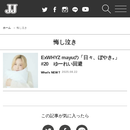
ホーム
悔し泣き
悔し泣き
ExWHYZ mayuの「日々、ぼやき｡」
#20 ゆーれい回避
2025.08.22
What's NEW？
この記事が気に入ったら