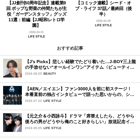
【JJ創刊50周年記念】連載第9
【コミック連載】シード・オ
回 ポップな野菜の仲間たちが主
ブ・ライフ 37話／最終回（後
役「ガーデンスタッフ」グッズ
半）
11選：前編【JJ昭和レトロ学
2026.04.09
園】
LIFE STYLE
2026.04.01
LIFE STYLE
おすすめ記事
【J’s Picks】悲しい経験でたどり着いた…J-BOY三上龍
の手放せない“オールインワン”アイテム〈ビューティ＆
ファッション夏の必需品〉
2026.08.05
BEAUTY
【AEN／エイエン】ファン3000人を前に初ステージ！
本番直前の独占インタビューで語った思いからの、ショ
ーケース完全レポート！
2026.07.23
LIFE STYLE
【元之介＆小西詠斗】ドラマ「席替えしたら、どうやら
後ろの男がどうやら俺のこと好きらしい」放送記念イン
タビュー♡ 「自然と詠斗くんが可愛く見えたんです」
2026.08.05
LIFE STYLE