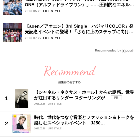
ONE（アルファドライブワン）」……圧倒的なエネルギ
ーで時代を駆け抜ける新世代
2026.05.29
LIFE STYLE
【aoen／アオエン】3rd Single「ハジマリCOLOR」発
売記念イベントに登場！「さらに上のステップに向けた
新たなハジマリになるように」と爽やかな笑顔で意気込
2026.07.27
LIFE STYLE
みを！
Recommended by
Recommend
編集部のおすすめ
【シャネル・ネクサス・ホール】からの誘惑。世界
が注目するリンダー スターリングが…
PR
2026.06.18
LIFE STYLE
時代、世代をつなぐ音楽とファッション＆トークを
楽しむスペシャルイベント「JJ50…
2026.03.26
LIFE STYLE