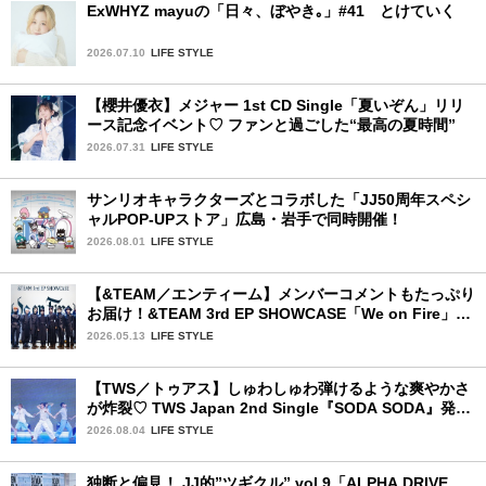
ExWHYZ mayuの「日々、ぼやき｡」#41 とけていく
2026.07.10
LIFE STYLE
【櫻井優衣】メジャー 1st CD Single「夏いぞん」リリ
ース記念イベント♡ ファンと過ごした“最高の夏時間”
2026.07.31
LIFE STYLE
サンリオキャラクターズとコラボした「JJ50周年スペシ
ャルPOP-UPストア」広島・岩手で同時開催！
2026.08.01
LIFE STYLE
【&TEAM／エンティーム】メンバーコメントもたっぷり
お届け！&TEAM 3rd EP SHOWCASE「We on Fire」を
詳細レポート【前編】
2026.05.13
LIFE STYLE
【TWS／トゥアス】しゅわしゅわ弾けるような爽やかさ
が炸裂♡ TWS Japan 2nd Single『SODA SODA』発売
記念SPECIAL SHOWCASEを詳細レポ
2026.08.04
LIFE STYLE
独断と偏見！ JJ的”ツギクル” vol.9「ALPHA DRIVE