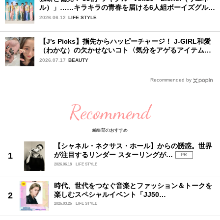
ル）」……キラキラの青春を届ける6人組ボーイズグルー
プ
2026.06.12
LIFE STYLE
【J’s Picks】指先からハッピーチャージ！ J-GIRL和愛
（わかな）の欠かせないコト〈気分をアゲるアイテム＆
ルーティーン〉
2026.07.17
BEAUTY
Recommended by
Recommend
編集部のおすすめ
【シャネル・ネクサス・ホール】からの誘惑。世界
が注目するリンダー スターリングが…
PR
2026.06.18
LIFE STYLE
時代、世代をつなぐ音楽とファッション＆トークを
楽しむスペシャルイベント「JJ50…
2026.03.26
LIFE STYLE