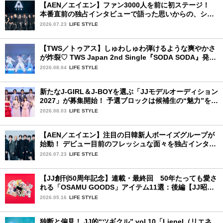
【AEN／エイエン】ファン3000人を前に初ステージ！
本番直前の独占インタビューで語った思いからの、ショ
ーケース完全レポート！
2026.07.23
LIFE STYLE
【TWS／トゥアス】しゅわしゅわ弾けるような爽やかさ
が炸裂♡ TWS Japan 2nd Single『SODA SODA』発売
記念SPECIAL SHOWCASEを詳細レポ
2026.08.04
LIFE STYLE
新たなJ-GIRL＆J-BOYを選ぶ「JJモデルオーディション
2027」が募集開始！ 予選ブロックは候補生の“魅力”を重
視した「新システム」に変わります
2026.08.03
LIFE STYLE
【AEN／エイエン】注目の日韓新人ボーイズグループが
始動！ デビュー目前のフレッシュな面々を独占インタビ
ュー。7人の魅力に迫ります♪
2026.07.23
LIFE STYLE
【JJ創刊50周年記念】連載・最終回 50年たっても愛さ
れる「OSAMU GOODS」アイテム11選：後編【JJ昭和
レトロ学園】
2026.05.16
LIFE STYLE
独断と偏見！ JJ的“ツギクル” vol.10「Lienel（リエネ