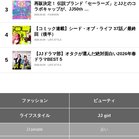
再販決定！ 伝説ブランド「セーラーズ」とJJとのコ
ラボキャップが、JJ50th …
2026.04.06
FASHION
【コミック連載】シード・オブ・ライフ 37話／最終
回（後半）
2026.04.09
LIFE STYLE
【JJドラマ部】オタクが選んだ絶対面白い2026年春
ドラマBEST５
2026.04.09
LIFE STYLE
ファッション
ビューティ
ライフスタイル
JJ girl
JJ people
占い