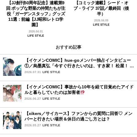
【JJ創刊50周年記念】連載第9
【コミック連載】シード・オ
回 ポップな野菜の仲間たちが主
ブ・ライフ 37話／最終回（後
役「ガーデンスタッフ」グッズ
半）
11選：前編【JJ昭和レトロ学
2026.04.09
園】
LIFE STYLE
2026.04.01
LIFE STYLE
おすすめ記事
【イケメンCOMIC】hue-goメンバー独占インタビュー
①／烏墨真弘「今すぐ行きたいのは、すき家！ 松屋！ ミ
スド！」
2026.07.31
LIFE STYLE
【イケメンCOMIC】事故から10年を経て目覚めたアイド
ルと暮らしていたのは加害者
2026.06.27
LIFE STYLE
【xikers／サイカース】ファンからの質問に回答♡ メン
バーと行きたい場所＆休日の過ごし方とは？
2026.05.27
LIFE STYLE