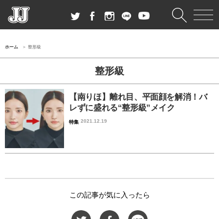
ホーム
整形級
整形級
【南りほ】離れ目、平面顔を解消！バ
レずに盛れる“整形級”メイク
2021.12.19
特集
この記事が気に入ったら