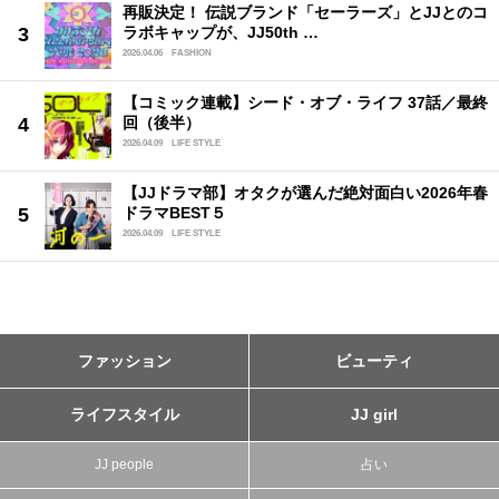
再販決定！ 伝説ブランド「セーラーズ」とJJとのコ
ラボキャップが、JJ50th …
2026.04.06
FASHION
【コミック連載】シード・オブ・ライフ 37話／最終
回（後半）
2026.04.09
LIFE STYLE
【JJドラマ部】オタクが選んだ絶対面白い2026年春
ドラマBEST５
2026.04.09
LIFE STYLE
ファッション
ビューティ
ライフスタイル
JJ girl
JJ people
占い