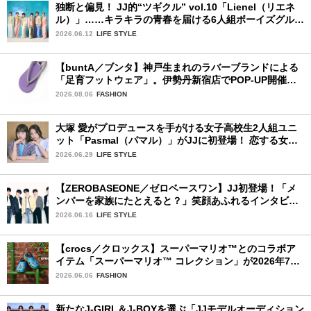
独断と偏見！ JJ的“ツギクル” vol.10「Lienel（リエネ
ル）」……キラキラの青春を届ける6人組ボーイズグルー
プ
2026.06.12
LIFE STYLE
【buntA／ブンタ】神戸生まれのラバーブランドによる
「足育フットウェア」。伊勢丹新宿店でPOP-UP開催
中！
2026.08.06
FASHION
大塚 愛がプロデュースを手がける女子高校生2人組ユニ
ット「Pasmal（パマル）」がJJに初登場！ 恋する女の
コのキュンキュンする感情を歌った最新曲「BULL」を
2026.06.29
LIFE STYLE
チェック♪
【ZEROBASEONE／ゼロベースワン】JJ初登場！「メ
ンバーを家族にたとえると？」笑顔あふれるインタビュ
ー♡
2026.06.16
LIFE STYLE
【crocs／クロックス】スーパーマリオ™とのコラボア
イテム「スーパーマリオ™ コレクション」が2026年7月
16日より発売開始！
2026.06.06
FASHION
新たなJ-GIRL＆J-BOYを選ぶ「JJモデルオーディション