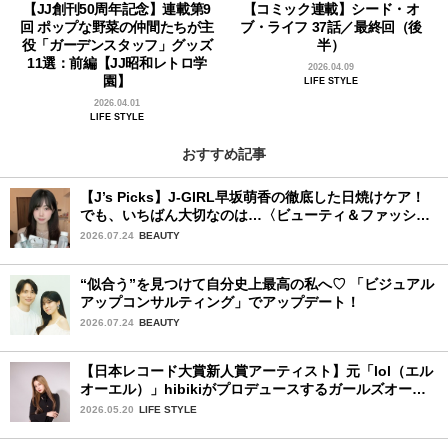
【JJ創刊50周年記念】連載第9
【コミック連載】シード・オ
回 ポップな野菜の仲間たちが主
ブ・ライフ 37話／最終回（後
役「ガーデンスタッフ」グッズ
半）
11選：前編【JJ昭和レトロ学
2026.04.09
園】
LIFE STYLE
2026.04.01
LIFE STYLE
おすすめ記事
【J’s Picks】J-GIRL早坂萌香の徹底した日焼けケア！
でも、いちばん大切なのは…〈ビューティ＆ファッショ
ン夏の必需品〉
2026.07.24
BEAUTY
“似合う”を見つけて自分史上最高の私へ♡ 「ビジュアル
アップコンサルティング」でアップデート！
2026.07.24
BEAUTY
【日本レコード大賞新人賞アーティスト】元「lol（エル
オーエル）」hibikiがプロデュースするガールズオーデ
ィションが始動！ 応募は5月31日（日）まで
2026.05.20
LIFE STYLE