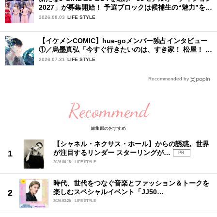
2027」が募集開始！ 予選ブロックは候補生の“魅力”を重
視した「新システム」に変わります
2026.08.03
LIFE STYLE
【イケメンCOMIC】hue-goメンバー独占インタビュー
①／烏墨真弘「今すぐ行きたいのは、すき家！ 松屋！ ミ
スド！」
2026.07.31
LIFE STYLE
Recommended by
Recommend
編集部のおすすめ
【シャネル・ネクサス・ホール】からの誘惑。世界
が注目するリンダー スターリングが…
PR
2026.06.18
LIFE STYLE
時代、世代をつなぐ音楽とファッション＆トークを
楽しむスペシャルイベント「JJ50…
2026.03.26
LIFE STYLE