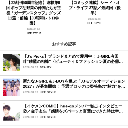
【JJ創刊50周年記念】連載第9
【コミック連載】シード・オ
回 ポップな野菜の仲間たちが主
ブ・ライフ 37話／最終回（後
役「ガーデンスタッフ」グッズ
半）
11選：前編【JJ昭和レトロ学
2026.04.09
園】
LIFE STYLE
2026.04.01
LIFE STYLE
おすすめ記事
【J’s Picks】ブランドまとめて愛用中！ J-GIRL有田
叶“鉄壁の相棒”〈ビューティ＆ファッション夏の必需
品〉
2026.08.07
BEAUTY
新たなJ-GIRL＆J-BOYを選ぶ「JJモデルオーディション
2027」が募集開始！ 予選ブロックは候補生の“魅力”を重
視した「新システム」に変わります
2026.08.03
LIFE STYLE
【イケメンCOMIC】hue-goメンバー独占インタビュー
②／金子玄矢「感情をズバーッと言葉にできた時は幸
せ〜」
2026.08.07
LIFE STYLE