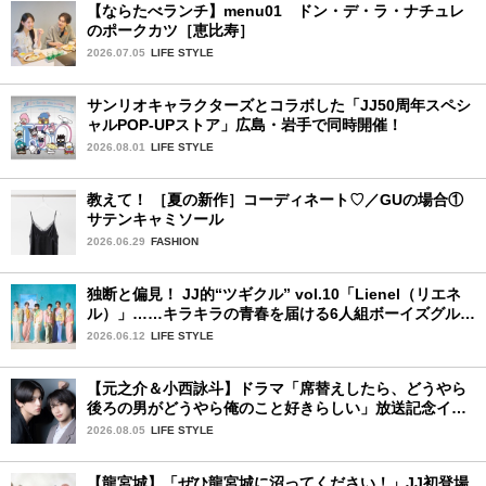
【ならたべランチ】menu01 ドン・デ・ラ・ナチュレ
のポークカツ［恵比寿］
2026.07.05
LIFE STYLE
サンリオキャラクターズとコラボした「JJ50周年スペシ
ャルPOP-UPストア」広島・岩手で同時開催！
2026.08.01
LIFE STYLE
教えて！ ［夏の新作］コーディネート♡／GUの場合①
サテンキャミソール
2026.06.29
FASHION
独断と偏見！ JJ的“ツギクル” vol.10「Lienel（リエネ
ル）」……キラキラの青春を届ける6人組ボーイズグルー
プ
2026.06.12
LIFE STYLE
【元之介＆小西詠斗】ドラマ「席替えしたら、どうやら
後ろの男がどうやら俺のこと好きらしい」放送記念イン
タビュー♡ 「自然と詠斗くんが可愛く見えたんです」
2026.08.05
LIFE STYLE
【龍宮城】「ぜひ龍宮城に沼ってください！」JJ初登場