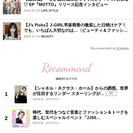
♡ EP『MOTTO』リリース記念インタビュー
2026.07.25
LIFE STYLE
【J’s Picks】J-GIRL早坂萌香の徹底した日焼けケア！
でも、いちばん大切なのは…〈ビューティ＆ファッショ
ン夏の必需品〉
2026.07.24
BEAUTY
Recommended by
Recommend
編集部のおすすめ
【シャネル・ネクサス・ホール】からの誘惑。世界
が注目するリンダー スターリングが…
PR
2026.06.18
LIFE STYLE
時代、世代をつなぐ音楽とファッション＆トークを
楽しむスペシャルイベント「JJ50…
2026.03.26
LIFE STYLE