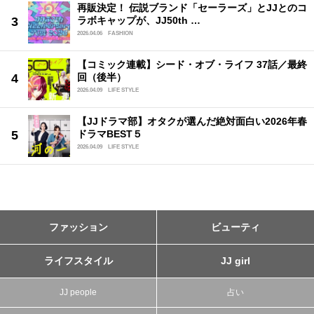
再販決定！ 伝説ブランド「セーラーズ」とJJとのコ
ラボキャップが、JJ50th …
2026.04.06
FASHION
【コミック連載】シード・オブ・ライフ 37話／最終
回（後半）
2026.04.09
LIFE STYLE
【JJドラマ部】オタクが選んだ絶対面白い2026年春
ドラマBEST５
2026.04.09
LIFE STYLE
ファッション
ビューティ
ライフスタイル
JJ girl
JJ people
占い