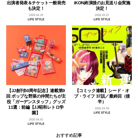
出演者発表＆チケット一般発売
iKON終演後のお見送り会実施
も決定！
決定！
2026.04.10
2026.03.27
LIFE STYLE
LIFE STYLE
【JJ創刊50周年記念】連載第9
【コミック連載】シード・オ
回 ポップな野菜の仲間たちが主
ブ・ライフ 37話／最終回（後
役「ガーデンスタッフ」グッズ
半）
11選：前編【JJ昭和レトロ学
2026.04.09
園】
LIFE STYLE
2026.04.01
LIFE STYLE
おすすめ記事