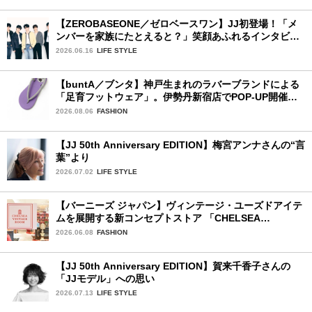
【ZEROBASEONE／ゼロベースワン】JJ初登場！「メ
ンバーを家族にたとえると？」笑顔あふれるインタビュ
ー♡
2026.06.16
LIFE STYLE
【buntA／ブンタ】神戸生まれのラバーブランドによる
「足育フットウェア」。伊勢丹新宿店でPOP-UP開催
中！
2026.08.06
FASHION
【JJ 50th Anniversary EDITION】梅宮アンナさんの“言
葉”より
2026.07.02
LIFE STYLE
【バーニーズ ジャパン】ヴィンテージ・ユーズドアイテ
ムを展開する新コンセプトストア 「CHELSEA
VINTAGE ROOM」が誕生
2026.06.08
FASHION
【JJ 50th Anniversary EDITION】賀来千香子さんの
「JJモデル」への思い
2026.07.13
LIFE STYLE