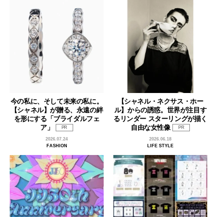
今の私に、そして未来の私に。
【シャネル・ネクサス・ホー
【シャネル】が贈る、永遠の絆
ル】からの誘惑。世界が注目す
を形にする「ブライダルフェ
るリンダー スターリングが描く
ア」
自由な女性像
PR
PR
2026.07.24
2026.06.18
FASHION
LIFE STYLE