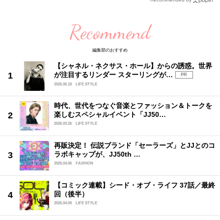
Recommend
編集部のおすすめ
【シャネル・ネクサス・ホール】からの誘惑。世界
が注目するリンダー スターリングが…
PR
2026.06.18
LIFE STYLE
時代、世代をつなぐ音楽とファッション＆トークを
楽しむスペシャルイベント「JJ50…
2026.03.26
LIFE STYLE
再販決定！ 伝説ブランド「セーラーズ」とJJとのコ
ラボキャップが、JJ50th …
2026.04.06
FASHION
【コミック連載】シード・オブ・ライフ 37話／最終
回（後半）
2026.04.09
LIFE STYLE