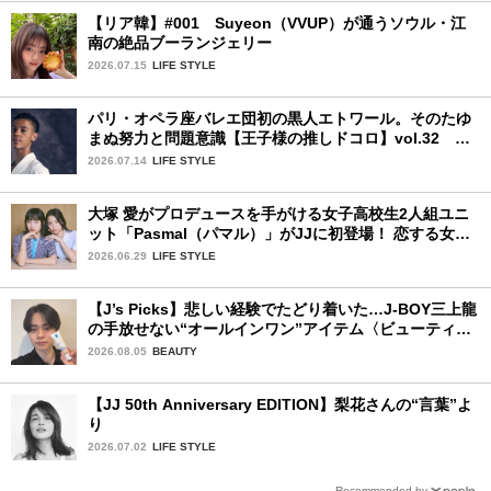
【リア韓】#001 Suyeon（VVUP）が通うソウル・江
南の絶品ブーランジェリー
2026.07.15
LIFE STYLE
パリ・オペラ座バレエ団初の黒人エトワール。そのたゆ
まぬ努力と問題意識【王子様の推しドコロ】vol.32 ギ
ヨーム・ディオップさん
2026.07.14
LIFE STYLE
大塚 愛がプロデュースを手がける女子高校生2人組ユニ
ット「Pasmal（パマル）」がJJに初登場！ 恋する女の
コのキュンキュンする感情を歌った最新曲「BULL」を
2026.06.29
LIFE STYLE
チェック♪
【J’s Picks】悲しい経験でたどり着いた…J-BOY三上龍
の手放せない“オールインワン”アイテム〈ビューティ＆
ファッション夏の必需品〉
2026.08.05
BEAUTY
【JJ 50th Anniversary EDITION】梨花さんの“言葉”よ
り
2026.07.02
LIFE STYLE
Recommended by