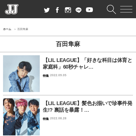
ホーム
百田隼麻
百田隼麻
【LIL LEAGUE】「好きな科目は体育と
家庭科」60秒チャレ…
2022.09.05
特集
【LIL LEAGUE】髪色お揃いで珍事件発
生!? 裏話を暴露！…
2022.08.28
特集