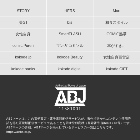
STORY
HERS
Mart
美ST
bis
和食スタイル
女性自身
SmartFLASH
COMIC熱帯
comic Pureri
マンガ コミソル
本がすき。
kokode.jp
kokode Beauty
女性自身百貨店
kokode books
kokode digital
kokode GIFT
ABJマークは、この電子書店・電子書籍配信サービスが、著作権者からコンテンツ使用許
諾を得た正規版配信サービスであることを示す登録商標（登録番号 第6091713号）です。
ABJマークの詳細、ABJマークを掲示しているサービスの一覧はこちらです。
https://aebs.or.jp/