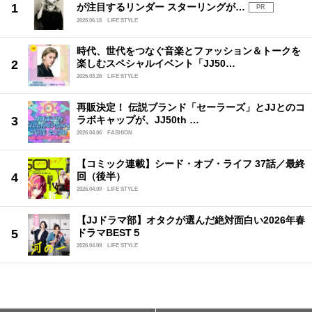
が注目するリンダー スターリングが…
PR
2026.06.18
LIFE STYLE
時代、世代をつなぐ音楽とファッション＆トークを
楽しむスペシャルイベント「JJ50…
2026.03.26
LIFE STYLE
再販決定！ 伝説ブランド「セーラーズ」とJJとのコ
ラボキャップが、JJ50th …
2026.04.06
FASHION
【コミック連載】シード・オブ・ライフ 37話／最終
回（後半）
2026.04.09
LIFE STYLE
【JJドラマ部】オタクが選んだ絶対面白い2026年春
ドラマBEST５
2026.04.09
LIFE STYLE