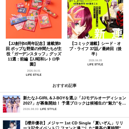
【JJ創刊50周年記念】連載第9
【コミック連載】シード・オ
回 ポップな野菜の仲間たちが主
ブ・ライフ 37話／最終回（後
役「ガーデンスタッフ」グッズ
半）
11選：前編【JJ昭和レトロ学
2026.04.09
園】
LIFE STYLE
2026.04.01
LIFE STYLE
おすすめ記事
新たなJ-GIRL＆J-BOYを選ぶ「JJモデルオーディション
2027」が募集開始！ 予選ブロックは候補生の“魅力”を重
視した「新システム」に変わります
2026.08.03
LIFE STYLE
【櫻井優衣】メジャー 1st CD Single「夏いぞん」リリ
ース記念イベント♡ ファンと過ごした“最高の夏時間”