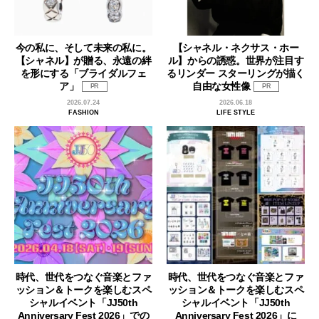
今の私に、そして未来の私に。
【シャネル・ネクサス・ホー
【シャネル】が贈る、永遠の絆
ル】からの誘惑。世界が注目す
を形にする「ブライダルフェ
るリンダー スターリングが描く
ア」
自由な女性像
PR
PR
2026.07.24
2026.06.18
FASHION
LIFE STYLE
時代、世代をつなぐ音楽とファ
時代、世代をつなぐ音楽とファ
ッション＆トークを楽しむスペ
ッション＆トークを楽しむスペ
シャルイベント「JJ50th
シャルイベント「JJ50th
Anniversary Fest 2026」での
Anniversary Fest 2026」に