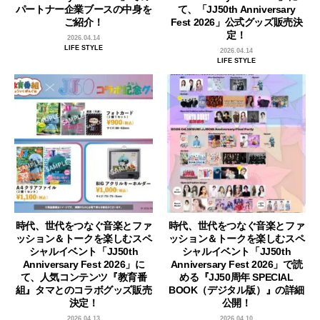
パートナー企業ブースの中身を
て、「JJ50th Anniversary
ご紹介！
Fest 2026」公式グッズ販売決
定！
2026.04.14
LIFE STYLE
2026.04.14
LIFE STYLE
時代、世代をつなぐ音楽とファ
時代、世代をつなぐ音楽とファ
ッション＆トークを楽しむスペ
ッション＆トークを楽しむスペ
シャルイベント「JJ50th
シャルイベント「JJ50th
Anniversary Fest 2026」に
Anniversary Fest 2026」で読
て、人気コンテンツ『教育番
める『JJ50周年 SPECIAL
組』タマとのコラボグッズ販売
BOOK（デジタル版）』の詳細
決定！
公開！
2026.04.13
2026.04.10