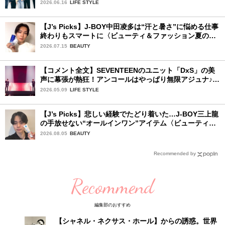
ー♡
2026.06.16
LIFE STYLE
【J’s Picks】J-BOY中田凌多は“汗と暑さ”に悩める仕事
終わりもスマートに〈ビューティ＆ファッション夏の必
需品〉
2026.07.15
BEAUTY
【コメント全文】SEVENTEENのユニット「DxS」の美
声に幕張が熱狂！アンコールはやっぱり無限アジュナ♪
初日レポ：後編
2026.05.09
LIFE STYLE
【J’s Picks】悲しい経験でたどり着いた…J-BOY三上龍
の手放せない“オールインワン”アイテム〈ビューティ＆
ファッション夏の必需品〉
2026.08.05
BEAUTY
Recommended by
Recommend
編集部のおすすめ
【シャネル・ネクサス・ホール】からの誘惑。世界