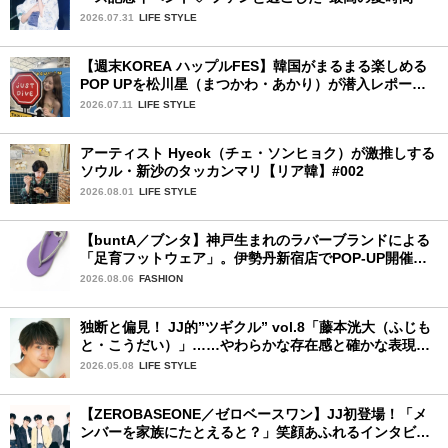
2026.07.31
LIFE STYLE
【週末KOREA ハップルFES】韓国がまるまる楽しめる
POP UPを松川星（まつかわ・あかり）が潜入レポート
♡
2026.07.11
LIFE STYLE
アーティスト Hyeok（チェ・ソンヒョク）が激推しする
ソウル・新沙のタッカンマリ【リア韓】#002
2026.08.01
LIFE STYLE
【buntA／ブンタ】神戸生まれのラバーブランドによる
「足育フットウェア」。伊勢丹新宿店でPOP-UP開催
中！
2026.08.06
FASHION
独断と偏見！ JJ的”ツギクル” vol.8「藤本洸大（ふじも
と・こうだい）」……やわらかな存在感と確かな表現力
で、じわりと心をつかむ注目株
2026.05.08
LIFE STYLE
【ZEROBASEONE／ゼロベースワン】JJ初登場！「メ
ンバーを家族にたとえると？」笑顔あふれるインタビュ