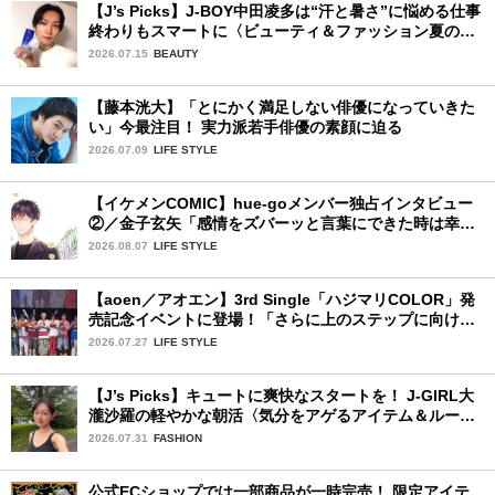
【J’s Picks】J-BOY中田凌多は“汗と暑さ”に悩める仕事
終わりもスマートに〈ビューティ＆ファッション夏の必
需品〉
2026.07.15
BEAUTY
【藤本洸大】「とにかく満足しない俳優になっていきた
い」今最注目！ 実力派若手俳優の素顔に迫る
2026.07.09
LIFE STYLE
【イケメンCOMIC】hue-goメンバー独占インタビュー
②／金子玄矢「感情をズバーッと言葉にできた時は幸
せ〜」
2026.08.07
LIFE STYLE
【aoen／アオエン】3rd Single「ハジマリCOLOR」発
売記念イベントに登場！「さらに上のステップに向けた
新たなハジマリになるように」と爽やかな笑顔で意気込
2026.07.27
LIFE STYLE
みを！
【J’s Picks】キュートに爽快なスタートを！ J-GIRL大
瀧沙羅の軽やかな朝活〈気分をアゲるアイテム＆ルーテ
ィーン〉
2026.07.31
FASHION
公式ECショップでは一部商品が一時完売！ 限定アイテ