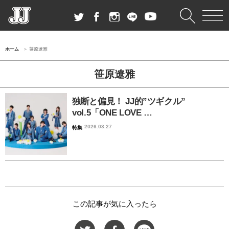
ホーム
笹原遼雅
笹原遼雅
独断と偏見！ JJ的”ツギクル”
vol.5「ONE LOVE …
2026.03.27
特集
この記事が気に入ったら