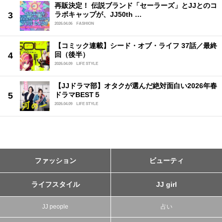
再販決定！ 伝説ブランド「セーラーズ」とJJとのコ
ラボキャップが、JJ50th …
2026.04.06
FASHION
【コミック連載】シード・オブ・ライフ 37話／最終
回（後半）
2026.04.09
LIFE STYLE
【JJドラマ部】オタクが選んだ絶対面白い2026年春
ドラマBEST５
2026.04.09
LIFE STYLE
ファッション
ビューティ
ライフスタイル
JJ girl
JJ people
占い