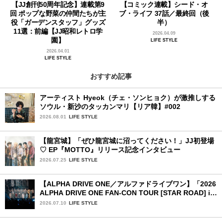
【JJ創刊50周年記念】連載第9
【コミック連載】シード・オ
回 ポップな野菜の仲間たちが主
ブ・ライフ 37話／最終回（後
役「ガーデンスタッフ」グッズ
半）
11選：前編【JJ昭和レトロ学
2026.04.09
園】
LIFE STYLE
2026.04.01
LIFE STYLE
おすすめ記事
アーティスト Hyeok（チェ・ソンヒョク）が激推しする
ソウル・新沙のタッカンマリ【リア韓】#002
2026.08.01
LIFE STYLE
【龍宮城】「ぜひ龍宮城に沼ってください！」JJ初登場
♡ EP『MOTTO』リリース記念インタビュー
2026.07.25
LIFE STYLE
【ALPHA DRIVE ONE／アルファドライブワン】「2026
ALPHA DRIVE ONE FAN-CON TOUR [STAR ROAD] in
YOKOHAMA」1日目詳細レポ【後編】
2026.07.10
LIFE STYLE