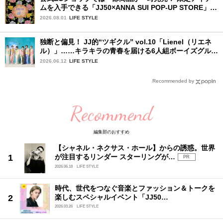
ムを入手できる「JJ50×ANNA SUI POP-UP STORE」が
広島で開催決定
2026.08.01
LIFE STYLE
独断と偏見！ JJ的“ツギクル” vol.10「Lienel（リエネ
ル）」……キラキラの青春を届ける6人組ボーイズグルー
プ
2026.06.12
LIFE STYLE
Recommended by
Recommend
編集部のおすすめ
【シャネル・ネクサス・ホール】からの誘惑。世界
が注目するリンダー スターリングが…
PR
2026.06.18
LIFE STYLE
時代、世代をつなぐ音楽とファッション＆トークを
楽しむスペシャルイベント「JJ50…
2026.03.26
LIFE STYLE