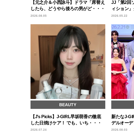
【元之介＆小西詠斗】ドラマ「席替え
JJ「第2
したら、どうやら後ろの男がど・・・
ィション」
2026.08.05
2026.05.22
BEAUTY
【J’s Picks】J-GIRL早坂萌香の徹底
新たなJ-GI
した日焼けケア！ でも、いち・・・
デルオーデ
2026.07.24
2026.08.03