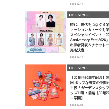
2026.04.13
LIFE STYLE
時代、世代をつなぐ音
ァッション＆トークを
スペシャルイベント「JJ5
Anniversary Fest 202
出演者発表＆チケット
売も決定！
2026.04.10
LIFE STYLE
【JJ創刊50周年記念】
回 ポップな野菜の仲間
主役「ガーデンスタッ
ッズ11選：前編【JJ昭
ロ学園】
2026.04.01