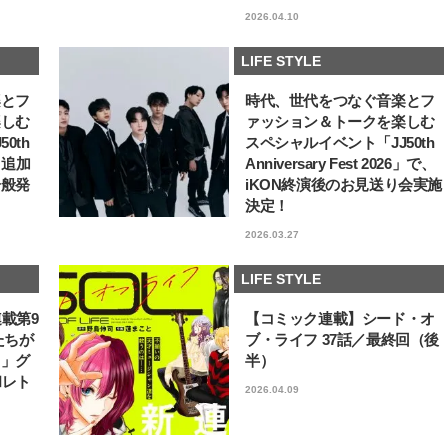
2026.04.10
LIFE STYLE
楽とフ
時代、世代をつなぐ音楽とフ
楽しむ
ァッション＆トークを楽しむ
0th
スペシャルイベント「JJ50th
6」追加
Anniversary Fest 2026」で、
一般発
iKON終演後のお見送り会実施
決定！
2026.03.27
LIFE STYLE
連載第9
【コミック連載】シード・オ
たちが
ブ・ライフ 37話／最終回（後
フ」グ
半）
和レト
2026.04.09