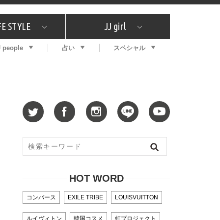
FE STYLE
JJ girl
J people
占い
スペシャル
メガイド
ッフの"それどこの"？
コスメ全部試してみた
エンタメ
プチプラ
What's NEW？
プレゼント
特集
おしゃラン！
プレゼント
恋愛
特集
コラム
インタビュー
サイン占い
毎週更新！ ジョニー楓の12星座占い
最新号
SNSキャンペーン
バックナンバー
HOT WORD
コンバース
EXILE TRIBE
LOUISVUITTON
ルイヴィトン
韓国コスメ
虹プロジェクト