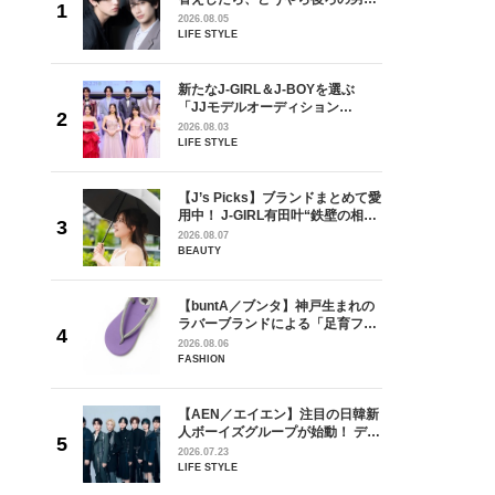
しい」放
どうやら俺のこと好きらしい」放
2026.08.05
自然と詠
送記念インタビュー♡ 「自然と詠
LIFE STYLE
です」
斗くんが可愛く見えたんです」
を選ぶ
新たなJ-GIRL＆J-BOYを選ぶ
ン
「JJモデルオーディション
選ブロッ
2027」が募集開始！ 予選ブロッ
2026.08.03
視した
クは候補生の“魅力”を重視した
LIFE STYLE
ます
「新システム」に変わります
の日韓新
【J’s Picks】ブランドまとめて愛
！ デビ
用中！ J-GIRL有田叶“鉄壁の相
面々を独
棒”〈ビューティ＆ファッション
2026.08.07
魅力に迫
夏の必需品〉
BEAUTY
【buntA／ブンタ】神戸生まれの
身がアーテ
ラバーブランドによる「足育フッ
となった
トウェア」。伊勢丹新宿店でPOP-
2026.08.06
インクレ
UP開催中！
FASHION
インタビ
からアメ
【AEN／エイエン】注目の日韓新
ダーを目
人ボーイズグループが始動！ デビ
が好きす
ュー目前のフレッシュな面々を独
2026.07.23
ロ】
占インタビュー。7人の魅力に迫
LIFE STYLE
ります♪