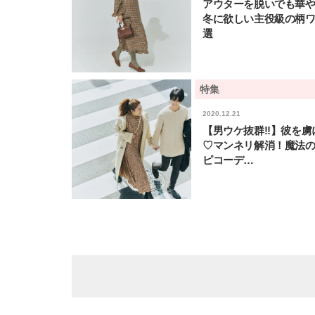
アウターを脱いでも華
冬に欲しい主役級の柄ワ
選
特集
2020.12.21
【男ウケ抜群!!】彼を虜
♡マンネリ解消！魔法
ピコーデ…