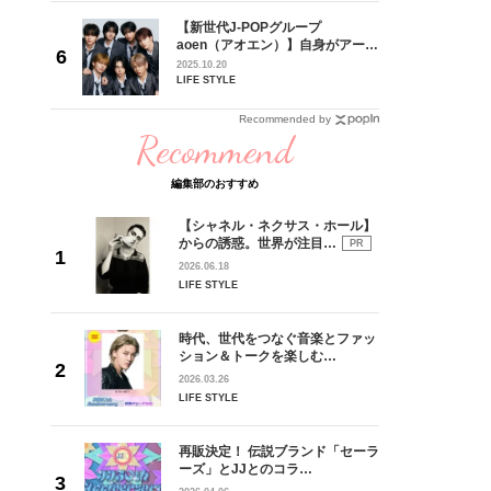
れてきた
【新世代J-POPグループ
じる瞬間
aoen（アオエン）】自身がアーテ
l.28
ィストを目指すきかっけとなった
2025.10.20
先輩とは―― 新曲「青春インクレ
LIFE STYLE
ディブル」リリース記念インタビ
ュー
Recommended by
Recommend
編集部のおすすめ
【シャネル・ネクサス・ホール】
からの誘惑。世界が注目…
PR
2026.06.18
LIFE STYLE
時代、世代をつなぐ音楽とファッ
ション＆トークを楽しむ…
2026.03.26
LIFE STYLE
再販決定！ 伝説ブランド「セーラ
ーズ」とJJとのコラ…