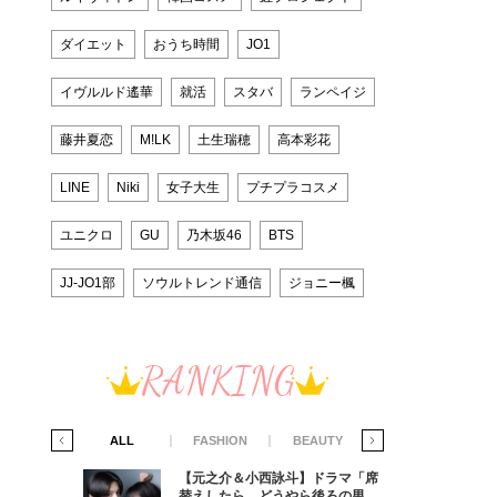
ダイエット
おうち時間
JO1
イヴルルド遙華
就活
スタバ
ランペイジ
藤井夏恋
M!LK
土生瑞穂
高本彩花
LINE
Niki
女子大生
プチプラコスメ
ユニクロ
GU
乃木坂46
BTS
JJ-JO1部
ソウルトレンド通信
ジョニー楓
RANKING
IFE STYLE
ALL
FASHION
BEAUTY
LIFE STYLE
ラマ「席
【元之介＆小西詠斗】ドラマ「席
ろの男が
替えしたら、どうやら後ろの男が