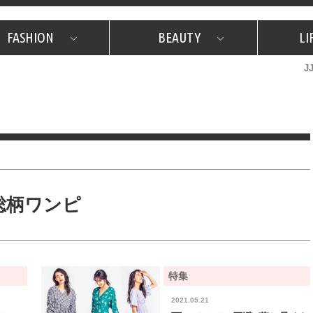
FASHION
BEAUTY
LI
J
美容担当のお気に入り
What's NEW？
占い
韓国
特集
What's NEW？
韓国
SNAP
ザ・ベスト5
特集
ザ・ベスト5
プレゼント
旅
JJグル
JJスタ
フォーチュンサイクル
ネイチャー
総柄ワンピ
特集
2021.05.21