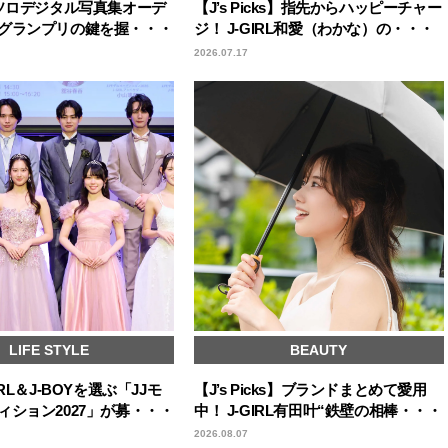
回ソロデジタル写真集オーデ
【J’s Picks】指先からハッピーチャー
グランプリの鍵を握・・・
ジ！ J-GIRL和愛（わかな）の・・・
2026.07.17
LIFE STYLE
BEAUTY
RL＆J-BOYを選ぶ「JJモ
【J’s Picks】ブランドまとめて愛用
ィション2027」が募・・・
中！ J-GIRL有田叶“鉄壁の相棒・・・
2026.08.07