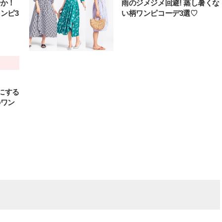
やか！
雨のジメジメ回避! 蒸し暑くな
ンピ3
い柄ワンピコーデ3選♡
にする
のワン
BEAUTY
L
【J’s Picks】ブランドまとめて愛
【元之介＆小西詠斗】ド
用中！ J-GIRL有田叶“鉄壁の相
替えしたら、どうやら後