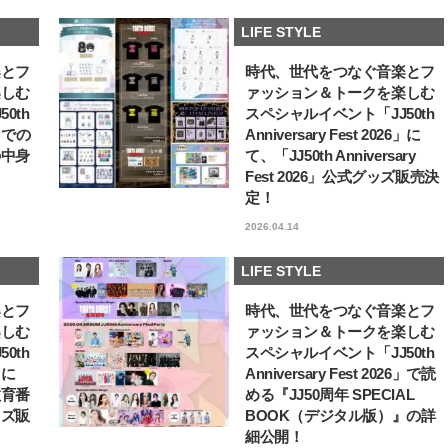
【JJ専属モデルの素顔】ツヤと輝
バレエを踊るために生ま
LIFE STYLE
きを放つ美肌を生み出す松川 星の
韓国のスターが幸せを感
愛用スキンケア
【王子様の推しドコロ】vo
2025.12.16
2026.02.27
楽とフ
時代、世代をつなぐ音楽とフ
チョン・ミンチョルさん
BEAUTY
LIFE STYLE
楽しむ
ァッション＆トークを楽しむ
0th
スペシャルイベント「JJ50th
6」での
Anniversary Fest 2026」に
の中身
て、「JJ50th Anniversary
Fest 2026」公式グッズ販売決
定！
2026.04.14
LIFE STYLE
楽とフ
時代、世代をつなぐ音楽とフ
楽しむ
ァッション＆トークを楽しむ
0th
スペシャルイベント「JJ50th
6」に
Anniversary Fest 2026」で読
教育番
める『JJ50周年 SPECIAL
ッズ販
BOOK（デジタル版）』の詳
細公開！