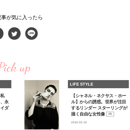
棒”〈ビューティ＆ファッション
どうやら俺のこと好きら
2026.08.07
2026.08.05
夏の必需品〉
送記念インタビュー♡ 「
BEAUTY
LIFE STYLE
斗くんが可愛く見えたん
記事が気に入ったら
【JJ専属モデルの素顔】ビューテ
新たなJ-GIRL＆J-BOY
ィ大好き！ 松川 星のお気に入り
「JJモデルオーディショ
コスメをCHECK
2027」が募集開始！ 予
2025.12.16
2026.08.03
クは候補生の“魅力”を重
BEAUTY
LIFE STYLE
「新システム」に変わり
【J’s Picks】悲しい経験でたどり
【AEN／エイエン】注目
着いた…J-BOY三上龍の手放せな
人ボーイズグループが始動
い“オールインワン”アイテム〈ビ
ュー目前のフレッシュな
Pick up
2026.08.05
2026.07.23
ューティ＆ファッション夏の必需
占インタビュー。7人の
BEAUTY
LIFE STYLE
品〉
ります♪
【注目アーティストRainy。っ
【新世代J-POPグループ
LIFE STYLE
て？】自称“コスメオタク見習
aoen（アオエン）】自
い”のポーチの中身、拝見しま
ィストを目指すきかっけ
2026.01.30
2025.10.20
す！
先輩とは―― 新曲「青春
BEAUTY
LIFE STYLE
の私
【シャネル・ネクサス・ホー
ディブル」リリース記念
る、永
ル】からの誘惑。世界が注目
ュー
ライダ
するリンダー スターリングが
【J’s Picks】J-GIRL早坂萌香の
曾祖父のバレエスクール
徹底した日焼けケア！ でも、いち
リカへ……オールラウン
描く自由な女性像
PR
ばん大切なのは…〈ビューティ＆
指すダンサーは踊ること
2026.07.24
2026.03.30
2026.06.18
ファッション夏の必需品〉
ぎる【王子様の推しドコ
BEAUTY
LIFE STYLE
vol.29 三宅啄未さん