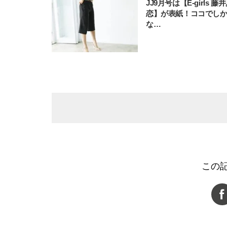
JJ9月号は【E-girls 藤
恋】が表紙！ココでし
な…
この