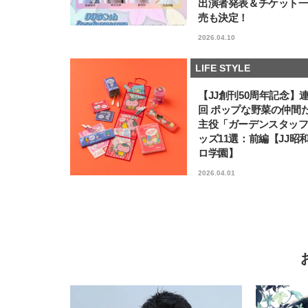
出演者発表＆チケット
売も決定！
2026.04.10
LIFE STYLE
【JJ創刊50周年記念】
回 ポップな野菜の仲間
主役「ガーデンスタッ
ッズ11選：前編【JJ昭
ロ学園】
2026.04.01