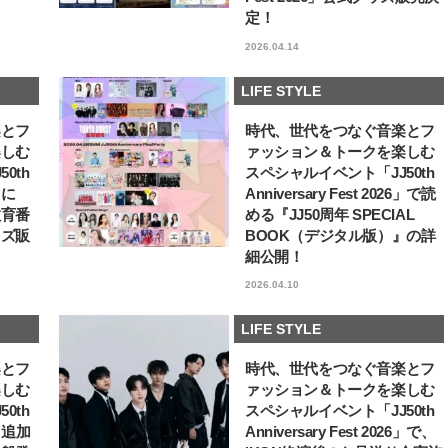
ュー
定！
【JJ専属モデルの素顔】ホ・ジウ
【AEN／エイエン】注目
ォンの愛用スキンケアは敏感肌向
人ボーイズグループが始動
2026.04.14
け
ュー目前のフレッシュな
2025.12.09
2026.07.23
占インタビュー。7人の
BEAUTY
LIFE STYLE
ります♪
LIFE STYLE
楽とフ
時代、世代をつなぐ音楽とフ
楽しむ
ァッション＆トークを楽しむ
0th
スペシャルイベント「JJ50th
6」に
Anniversary Fest 2026」で読
教育番
める『JJ50周年 SPECIAL
ッズ販
BOOK（デジタル版）』の詳
細公開！
2026.04.10
LIFE STYLE
楽とフ
時代、世代をつなぐ音楽とフ
楽しむ
ァッション＆トークを楽しむ
0th
スペシャルイベント「JJ50th
6」追加
Anniversary Fest 2026」で、