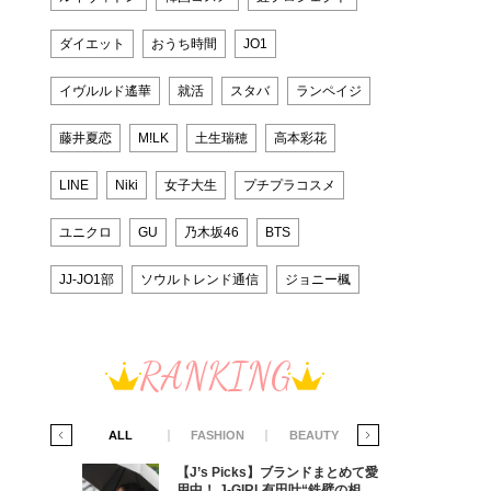
ダイエット
おうち時間
JO1
イヴルルド遙華
就活
スタバ
ランペイジ
藤井夏恋
M!LK
土生瑞穂
高本彩花
LINE
Niki
女子大生
プチプラコスメ
ユニクロ
GU
乃木坂46
BTS
JJ-JO1部
ソウルトレンド通信
ジョニー楓
RANKING
IFE STYLE
ALL
FASHION
BEAUTY
LIFE STYLE
ラマ「席
【J’s Picks】ブランドまとめて愛
ろの男が
用中！ J-GIRL有田叶“鉄壁の相