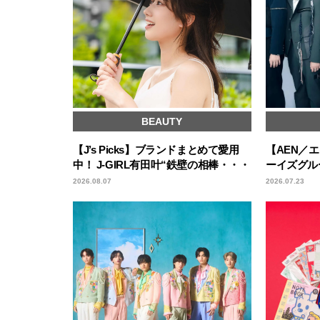
BEAUTY
【J’s Picks】ブランドまとめて愛用
【AEN／
中！ J-GIRL有田叶“鉄壁の相棒・・・
ーイズグル
2026.08.07
2026.07.23