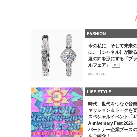
FASHION
今の私に、そして未来
に。【シャネル】が贈
遠の絆を形にする「ブ
ルフェア」
PR
2026.07.24
LIFE STYLE
時代、世代をつなぐ音
ァッション＆トークを
スペシャルイベント「JJ5
Anniversary Fest 202
パートナー企業ブース
をご紹介！