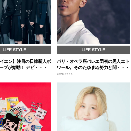
LIFE STYLE
LIFE STYLE
エイエン】注目の日韓新人ボ
パリ・オペラ座バレエ団初の黒人エト
ープが始動！ デビ・・・
ワール。そのたゆまぬ努力と問・・・
2026.07.14