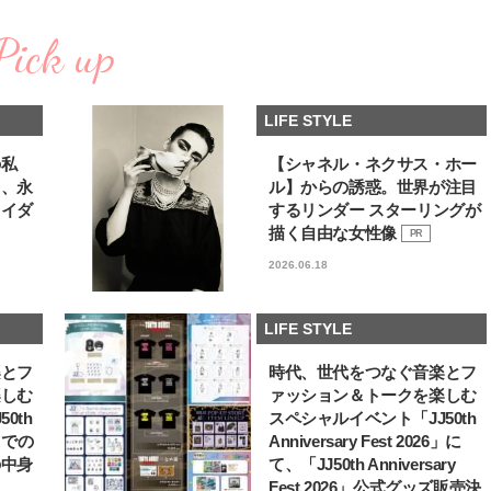
棒”〈ビューティ＆ファッション
どうやら俺のこと好きら
2026.08.07
2026.08.05
夏の必需品〉
送記念インタビュー♡ 「
Pick up
BEAUTY
LIFE STYLE
斗くんが可愛く見えたん
【JJ専属モデルの素顔】ビューテ
新たなJ-GIRL＆J-BOY
ィ大好き！ 松川 星のお気に入り
「JJモデルオーディショ
LIFE STYLE
コスメをCHECK
2027」が募集開始！ 予
2025.12.16
2026.08.03
クは候補生の“魅力”を重
BEAUTY
LIFE STYLE
「新システム」に変わり
の私
【シャネル・ネクサス・ホー
る、永
ル】からの誘惑。世界が注目
【J’s Picks】悲しい経験でたどり
曾祖父のバレエスクール
ライダ
するリンダー スターリングが
着いた…J-BOY三上龍の手放せな
リカへ……オールラウン
い“オールインワン”アイテム〈ビ
指すダンサーは踊ること
描く自由な女性像
PR
2026.08.05
2026.03.30
ューティ＆ファッション夏の必需
ぎる【王子様の推しドコ
BEAUTY
LIFE STYLE
2026.06.18
品〉
vol.29 三宅啄未さん
【J’s Picks】J-GIRL早坂萌香の
【イケメンCOMIC】hue-
徹底した日焼けケア！ でも、いち
バー独占インタビュー②
LIFE STYLE
ばん大切なのは…〈ビューティ＆
矢「感情をズバーッと言
2026.07.24
2026.08.07
ファッション夏の必需品〉
た時は幸せ〜」
BEAUTY
LIFE STYLE
楽とフ
時代、世代をつなぐ音楽とフ
楽しむ
ァッション＆トークを楽しむ
【注目アーティストRainy。っ
【新世代J-POPグループ
0th
スペシャルイベント「JJ50th
て？】自称“コスメオタク見習
aoen（アオエン）】自
6」での
Anniversary Fest 2026」に
い”のポーチの中身、拝見しま
ィストを目指すきかっけ
2026.01.30
2025.10.20
の中身
て、「JJ50th Anniversary
す！
先輩とは―― 新曲「青春
BEAUTY
LIFE STYLE
ディブル」リリース記念
Fest 2026」公式グッズ販売決