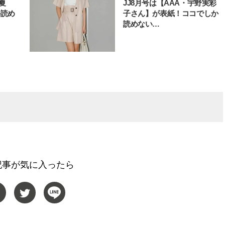
井夏
JJ8月号は【AAA・宇野実彩
か読め
子さん】が表紙！ココでしか
読めない…
記事が気に入ったら
BEAUTY
L
【J’s Picks】ブランドまとめて愛
【元之介＆小西詠斗】ド
用中！ J-GIRL有田叶“鉄壁の相
替えしたら、どうやら後