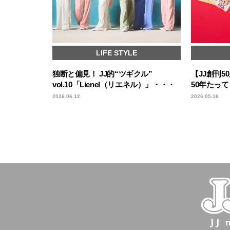
LIFE STYLE
独断と偏見！ JJ的“ツギクル”
【JJ創刊
vol.10「Lienel（リエネル）」・・・
50年たっ
2026.06.12
2026.05.16