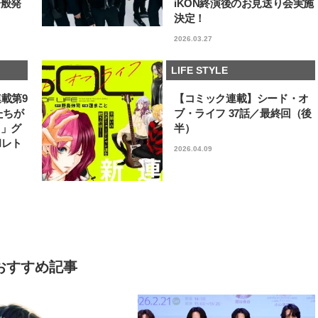
一般発
iKON終演後のお見送り会実施
決定！
2026.03.27
LIFE STYLE
連載第9
【コミック連載】シード・オ
たちが
ブ・ライフ 37話／最終回（後
フ」グ
半）
和レト
2026.04.09
おすすめ記事