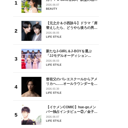
しい」放
棒”〈ビューティ＆ファッション
2026.08.07
自然と詠
夏の必需品〉
BEAUTY
です」
を選ぶ
【元之介＆小西詠斗】ドラマ「席
ン
替えしたら、どうやら後ろの男が
選ブロッ
どうやら俺のこと好きらしい」放
2026.08.05
視した
送記念インタビュー♡ 「自然と詠
LIFE STYLE
ます
斗くんが可愛く見えたんです」
からアメ
新たなJ-GIRL＆J-BOYを選ぶ
ダーを目
「JJモデルオーディション
が好きす
2027」が募集開始！ 予選ブロッ
2026.08.03
ロ】
クは候補生の“魅力”を重視した
LIFE STYLE
「新システム」に変わります
goメン
曾祖父のバレエスクールからアメ
／金子玄
リカへ……オールラウンダーを目
葉にでき
指すダンサーは踊ることが好きす
2026.03.30
ぎる【王子様の推しドコロ】
LIFE STYLE
vol.29 三宅啄未さん
【イケメンCOMIC】hue-goメン
身がアーテ
バー独占インタビュー②／金子玄
となった
矢「感情をズバーッと言葉にでき
2026.08.07
インクレ
た時は幸せ〜」
LIFE STYLE
インタビ