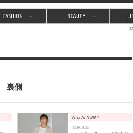
FASHION
BEAUTY
LI
J
美容担当のお気に入り
What's NEW？
占い
韓国
特集
What's NEW？
韓国
SNAP
ザ・ベスト5
特集
ザ・ベスト5
プレゼント
旅
JJグル
JJスタ
フォーチュンサイクル
ネイチャー
裏側
What's NEW？
2020.06.22