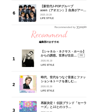
の日韓新
【新世代J-POPグループ
！ デビ
aoen（アオエン）】自身がアーテ
面々を独
ィストを目指すきかっけとなった
2025.10.20
魅力に迫
先輩とは―― 新曲「青春インクレ
LIFE STYLE
ディブル」リリース記念インタビ
ュー
Recommended by
Recommend
編集部のおすすめ
【シャネル・ネクサス・ホール】
からの誘惑。世界が注目…
PR
2026.06.18
LIFE STYLE
時代、世代をつなぐ音楽とファッ
ション＆トークを楽しむ…
2026.03.26
LIFE STYLE
再販決定！ 伝説ブランド「セーラ
ーズ」とJJとのコラ…