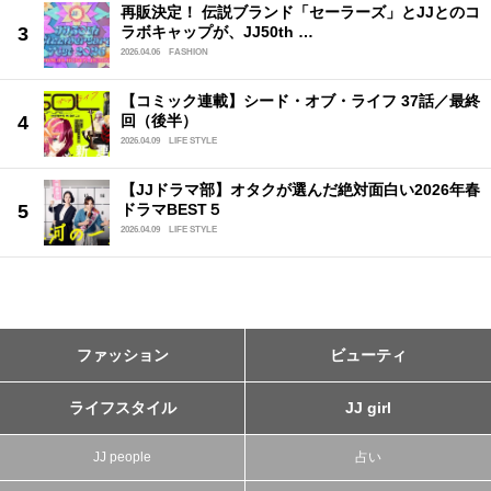
再販決定！ 伝説ブランド「セーラーズ」とJJとのコ
ラボキャップが、JJ50th …
2026.04.06
FASHION
【コミック連載】シード・オブ・ライフ 37話／最終
回（後半）
2026.04.09
LIFE STYLE
【JJドラマ部】オタクが選んだ絶対面白い2026年春
ドラマBEST５
2026.04.09
LIFE STYLE
ファッション
ビューティ
ライフスタイル
JJ girl
JJ people
占い