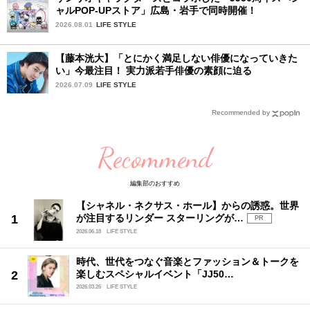
ャルPOP-UPストア」広島・岩手で同時開催！
2026.08.01
LIFE STYLE
【藤本洸大】「とにかく満足しない俳優になっていきた
い」今最注目！ 実力派若手俳優の素顔に迫る
2026.07.09
LIFE STYLE
Recommended by
Recommend
編集部のおすすめ
【シャネル・ネクサス・ホール】からの誘惑。世界
が注目するリンダー スターリングが…
PR
2026.06.18
LIFE STYLE
時代、世代をつなぐ音楽とファッション＆トークを
楽しむスペシャルイベント「JJ50…
2026.03.26
LIFE STYLE