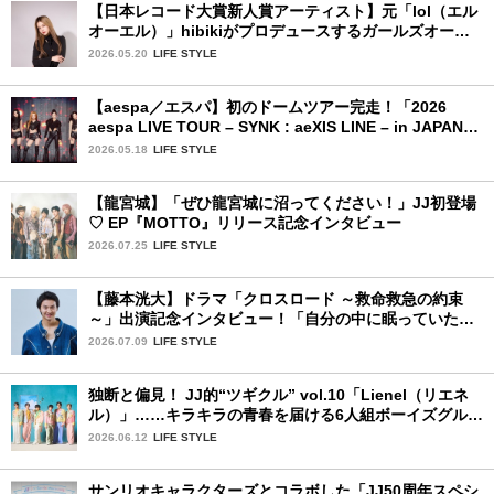
【日本レコード大賞新人賞アーティスト】元「lol（エル
オーエル）」hibikiがプロデュースするガールズオーデ
ィションが始動！ 応募は5月31日（日）まで
2026.05.20
LIFE STYLE
【aespa／エスパ】初のドームツアー完走！「2026
aespa LIVE TOUR – SYNK : aeXIS LINE – in JAPAN
[SPECIAL EDITION DOME TOUR] 」東京ドーム公演2
2026.05.18
LIFE STYLE
日目を詳細レポート【前編】
【龍宮城】「ぜひ龍宮城に沼ってください！」JJ初登場
♡ EP『MOTTO』リリース記念インタビュー
2026.07.25
LIFE STYLE
【藤本洸大】ドラマ「クロスロード ～救命救急の約束
～」出演記念インタビュー！「自分の中に眠っていた熱
を思い出させてもらった作品です」
2026.07.09
LIFE STYLE
独断と偏見！ JJ的“ツギクル” vol.10「Lienel（リエネ
ル）」……キラキラの青春を届ける6人組ボーイズグルー
プ
2026.06.12
LIFE STYLE
サンリオキャラクターズとコラボした「JJ50周年スペシ