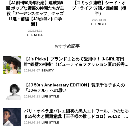
【JJ創刊50周年記念】連載第9
【コミック連載】シード・オ
回 ポップな野菜の仲間たちが主
ブ・ライフ 37話／最終回（後
役「ガーデンスタッフ」グッズ
半）
11選：前編【JJ昭和レトロ学
2026.04.09
園】
LIFE STYLE
2026.04.01
LIFE STYLE
おすすめ記事
【J’s Picks】ブランドまとめて愛用中！ J-GIRL有田
叶“鉄壁の相棒”〈ビューティ＆ファッション夏の必需
品〉
2026.08.07
BEAUTY
【JJ 50th Anniversary EDITION】賀来千香子さんの
「JJモデル」への思い
2026.07.13
LIFE STYLE
パリ・オペラ座バレエ団初の黒人エトワール。そのたゆ
まぬ努力と問題意識【王子様の推しドコロ】vol.32 ギ
ヨーム・ディオップさん
2026.07.14
LIFE STYLE