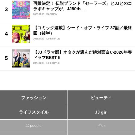
再販決定！ 伝説ブランド「セーラーズ」とJJとのコ
ラボキャップが、JJ50th …
2026.04.06
FASHION
【コミック連載】シード・オブ・ライフ 37話／最終
回（後半）
2026.04.09
LIFE STYLE
【JJドラマ部】オタクが選んだ絶対面白い2026年春
ドラマBEST５
2026.04.09
LIFE STYLE
ファッション
ビューティ
ライフスタイル
JJ girl
JJ people
占い