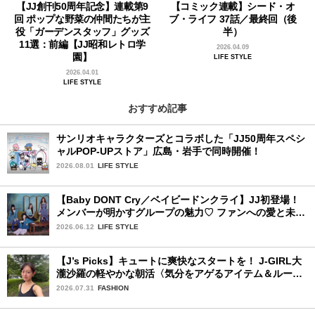
【JJ創刊50周年記念】連載第9
【コミック連載】シード・オ
回 ポップな野菜の仲間たちが主
ブ・ライフ 37話／最終回（後
役「ガーデンスタッフ」グッズ
半）
11選：前編【JJ昭和レトロ学
2026.04.09
園】
LIFE STYLE
2026.04.01
LIFE STYLE
おすすめ記事
サンリオキャラクターズとコラボした「JJ50周年スペシ
ャルPOP-UPストア」広島・岩手で同時開催！
2026.08.01
LIFE STYLE
【Baby DONT Cry／ベイビードンクライ】JJ初登場！
メンバーが明かすグループの魅力♡ ファンへの愛と未来
の夢
2026.06.12
LIFE STYLE
【J’s Picks】キュートに爽快なスタートを！ J-GIRL大
瀧沙羅の軽やかな朝活〈気分をアゲるアイテム＆ルーテ
ィーン〉
2026.07.31
FASHION