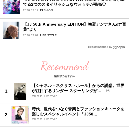
てる2つのスタイリッシュなウォッチが発売♡
2026.07.17
FASHION
【JJ 50th Anniversary EDITION】梅宮アンナさんの“言
葉”より
2026.07.02
LIFE STYLE
Recommended by
Recommend
編集部のおすすめ
【シャネル・ネクサス・ホール】からの誘惑。世界
が注目するリンダー スターリングが…
PR
2026.06.18
LIFE STYLE
時代、世代をつなぐ音楽とファッション＆トークを
楽しむスペシャルイベント「JJ50…
2026.03.26
LIFE STYLE