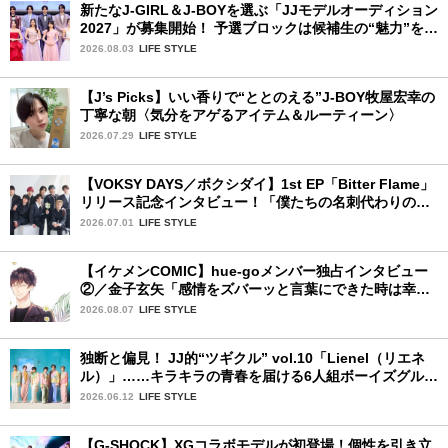
新たなJ-GIRL＆J-BOYを選ぶ「JJモデルオーディション
2027」が募集開始！ 予選ブロックは候補生の“魅力”を重
視した「新システム」に変わります
2026.08.03
LIFE STYLE
【J’s Picks】いい香りで“ととのえる”J-BOY牧屋宏幸の
丁寧な朝〈気分をアゲるアイテム＆ルーティーン〉
2026.07.29
LIFE STYLE
【VOKSY DAYS／ボクシダイ】1st EP「Bitter Flame」
リリース記念インタビュー！「僕たちの名刺代わりのよ
うなアルバム」
2026.07.01
LIFE STYLE
【イケメンCOMIC】hue-goメンバー独占インタビュー
②／金子玄矢「感情をズバーッと言葉にできた時は幸
せ〜」
2026.08.07
LIFE STYLE
独断と偏見！ JJ的“ツギクル” vol.10「Lienel（リエネ
ル）」……キラキラの青春を届ける6人組ボーイズグルー
プ
2026.06.12
LIFE STYLE
【G-SHOCK】XGコラボモデルが初登場！個性を引き立