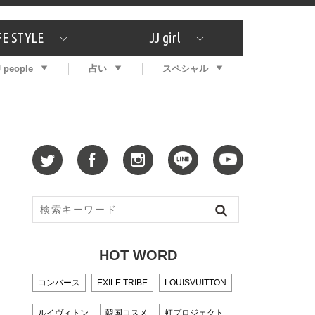
FE STYLE
JJ girl
J people
占い
スペシャル
メガイド
ッフの"それどこの"？
コスメ全部試してみた
エンタメ
プチプラ
What's NEW？
プレゼント
特集
おしゃラン！
プレゼント
恋愛
特集
コラム
インタビュー
サイン占い
毎週更新！ ジョニー楓の12星座占い
最新号
SNSキャンペーン
バックナンバー
HOT WORD
コンバース
EXILE TRIBE
LOUISVUITTON
ルイヴィトン
韓国コスメ
虹プロジェクト