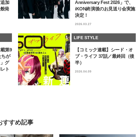
6」追加
Anniversary Fest 2026」で、
一般発
iKON終演後のお見送り会実施
決定！
2026.03.27
LIFE STYLE
連載第9
【コミック連載】シード・オ
たちが
ブ・ライフ 37話／最終回（後
フ」グ
半）
和レト
2026.04.09
おすすめ記事