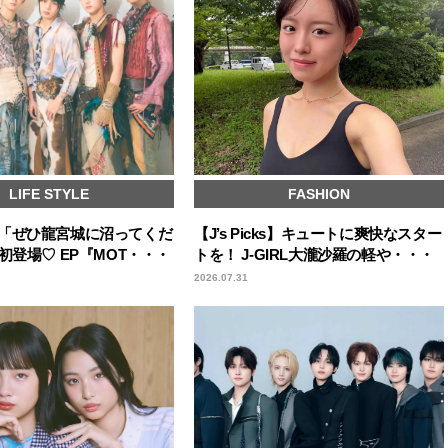
LIFE STYLE
FASHION
「ぜひ龍宮城に沼ってくだ
【J’s Picks】キュートに爽快なスター
初登場♡ EP『MOT・・・
トを！ J-GIRL大瀧沙羅の軽や・・・
2026.07.31