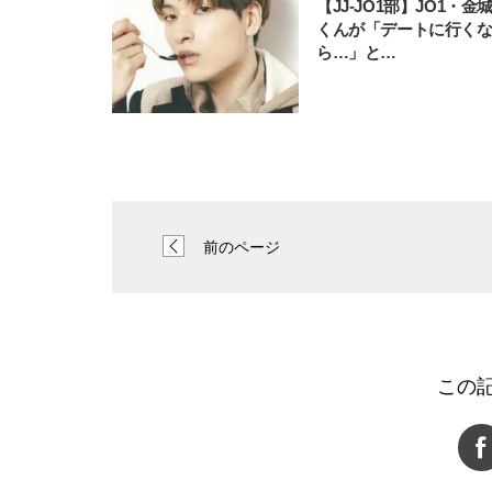
【JJ-JO1部】JO1・金
くんが「デートに行く
ら…」と…
前のページ
この