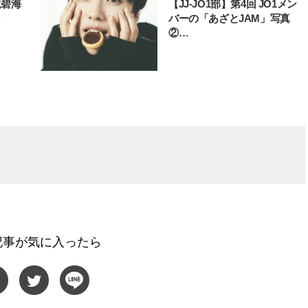
城碧海
【JJ-JO1部】第4回 JO1メン
な
バーの「あざとJAM」写真
②…
記事が気に入ったら
BEAUTY
L
【J’s Picks】ブランドまとめて愛
【元之介＆小西詠斗】ド
用中！ J-GIRL有田叶“鉄壁の相
替えしたら、どうやら後