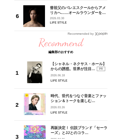
goメン
曾祖父のバレエスクールからアメ
／金子玄
リカへ……オールラウンダーを目
葉にでき
指すダンサーは踊ることが好きす
2026.03.30
ぎる【王子様の推しドコロ】
LIFE STYLE
vol.29 三宅啄未さん
Recommended by
Recommend
編集部のおすすめ
【シャネル・ネクサス・ホール】
からの誘惑。世界が注目…
PR
2026.06.18
LIFE STYLE
時代、世代をつなぐ音楽とファッ
ション＆トークを楽しむ…
2026.03.26
LIFE STYLE
再販決定！ 伝説ブランド「セーラ
ーズ」とJJとのコラ…