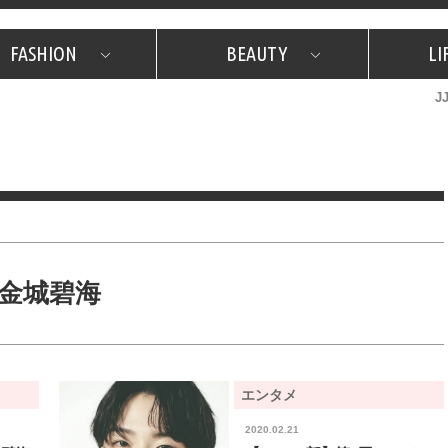
FASHION
BEAUTY
LI
J
美容担当のお気に入り
What's NEW？
占い
韓国
特集
What's NEW？
韓国
SNAP
ザ・ベスト5
特集
ザ・ベスト5
プレゼント
旅
JJグル
JJスタ
フォーチュンサイクル
ネイチャー
金城碧海
エンタメ
2020.02.21