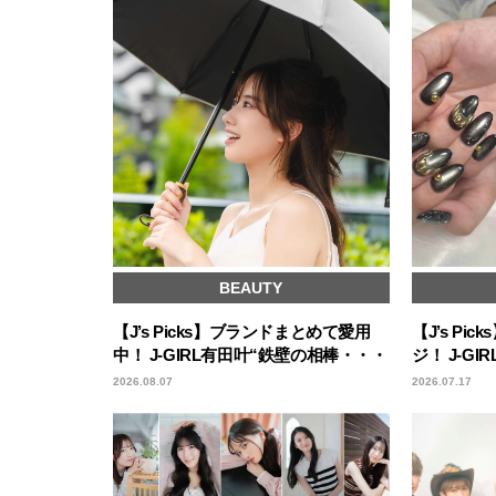
BEAUTY
【J’s Picks】ブランドまとめて愛用
【J’s P
中！ J-GIRL有田叶“鉄壁の相棒・・・
ジ！ J-G
2026.08.07
2026.07.17