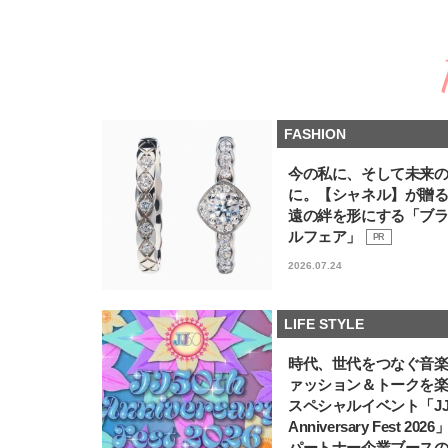
FASHION
今の私に、そして未来
に。【シャネル】が贈
遠の絆を形にする「ブ
ルフェア」
PR
2026.07.24
LIFE STYLE
時代、世代をつなぐ音
ァッション＆トークを
スペシャルイベント「JJ5
Anniversary Fest 202
パートナー企業ブース