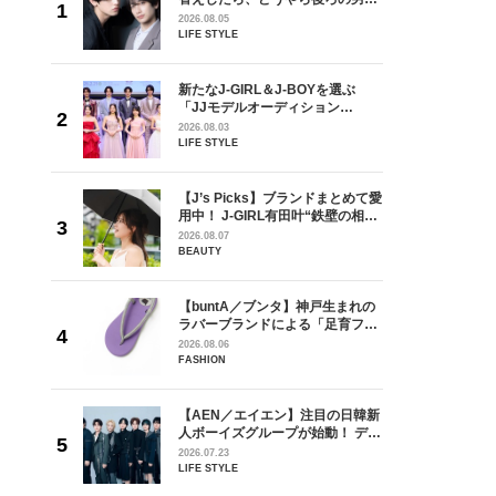
しい」放
どうやら俺のこと好きらしい」放
2026.08.05
自然と詠
送記念インタビュー♡ 「自然と詠
LIFE STYLE
です」
斗くんが可愛く見えたんです」
を選ぶ
新たなJ-GIRL＆J-BOYを選ぶ
ン
「JJモデルオーディション
選ブロッ
2027」が募集開始！ 予選ブロッ
2026.08.03
視した
クは候補生の“魅力”を重視した
LIFE STYLE
ます
「新システム」に変わります
の日韓新
【J’s Picks】ブランドまとめて愛
！ デビ
用中！ J-GIRL有田叶“鉄壁の相
面々を独
棒”〈ビューティ＆ファッション
2026.08.07
魅力に迫
夏の必需品〉
BEAUTY
からアメ
【buntA／ブンタ】神戸生まれの
ダーを目
ラバーブランドによる「足育フッ
が好きす
トウェア」。伊勢丹新宿店でPOP-
2026.08.06
ロ】
UP開催中！
FASHION
【AEN／エイエン】注目の日韓新
身がアーテ
人ボーイズグループが始動！ デビ
となった
ュー目前のフレッシュな面々を独
2026.07.23
インクレ
占インタビュー。7人の魅力に迫
LIFE STYLE
インタビ
ります♪