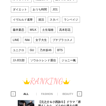
ダイエット
おうち時間
JO1
イヴルルド遙華
就活
スタバ
ランペイジ
藤井夏恋
M!LK
土生瑞穂
高本彩花
LINE
Niki
女子大生
プチプラコスメ
ユニクロ
GU
乃木坂46
BTS
JJ-JO1部
ソウルトレンド通信
ジョニー楓
RANKING
IFE STYLE
ALL
FASHION
BEAUTY
LIFE STYLE
ラマ「席
【元之介＆小西詠斗】ドラマ「席
ろの男が
替えしたら、どうやら後ろの男が