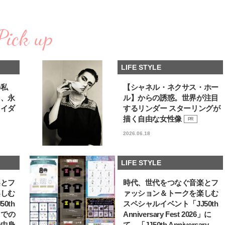
棒”〈ビューティ＆ファッション
どうやら俺のこと好きら
2026.08.07
2026.08.05
夏の必需品〉
送記念インタビュー♡ 「
BEAUTY
LIFE STYLE
斗くんが可愛く見えたん
Pick up
【JJ専属モデルの素顔】ビューテ
新たなJ-GIRL＆J-BOY
ィ大好き！ 松川 星のお気に入り
「JJモデルオーディショ
コスメをCHECK
2027」が募集開始！ 予
2025.12.16
2026.08.03
クは候補生の“魅力”を重
BEAUTY
LIFE STYLE
LIFE STYLE
「新システム」に変わり
の私
【シャネル・ネクサス・ホー
【J’s Picks】悲しい経験でたどり
【AEN／エイエン】注目
る、永
ル】からの誘惑。世界が注目
着いた…J-BOY三上龍の手放せな
人ボーイズグループが始動
い“オールインワン”アイテム〈ビ
ュー目前のフレッシュな
ライダ
するリンダー スターリングが
2026.08.05
2026.07.23
ューティ＆ファッション夏の必需
占インタビュー。7人の
BEAUTY
LIFE STYLE
描く自由な女性像
PR
品〉
ります♪
2026.06.18
【注目アーティストRainy。っ
曾祖父のバレエスクール
て？】自称“コスメオタク見習
リカへ……オールラウン
い”のポーチの中身、拝見しま
指すダンサーは踊ること
2026.01.30
2026.03.30
LIFE STYLE
す！
ぎる【王子様の推しドコ
BEAUTY
LIFE STYLE
vol.29 三宅啄未さん
楽とフ
時代、世代をつなぐ音楽とフ
【J’s Picks】J-GIRL早坂萌香の
【新世代J-POPグループ
楽しむ
ァッション＆トークを楽しむ
徹底した日焼けケア！ でも、いち
aoen（アオエン）】自
0th
スペシャルイベント「JJ50th
ばん大切なのは…〈ビューティ＆
ィストを目指すきかっけ
2026.07.24
2025.10.20
ファッション夏の必需品〉
先輩とは―― 新曲「青春
6」での
Anniversary Fest 2026」に
BEAUTY
LIFE STYLE
ディブル」リリース記念
の中身
て、「JJ50th Anniversary