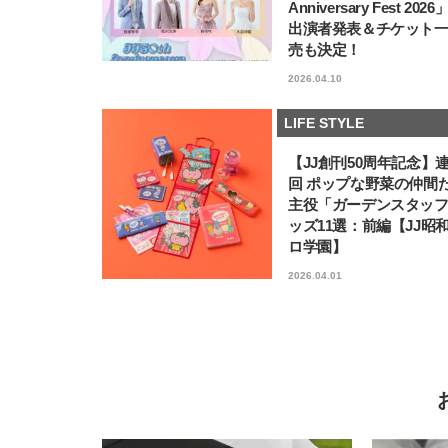
Anniversary Fest 202
出演者発表＆チケット
売も決定！
2026.04.10
LIFE STYLE
【JJ創刊50周年記念】
回 ポップな野菜の仲間
主役「ガーデンスタッ
ッズ11選：前編【JJ昭
ロ学園】
2026.04.01