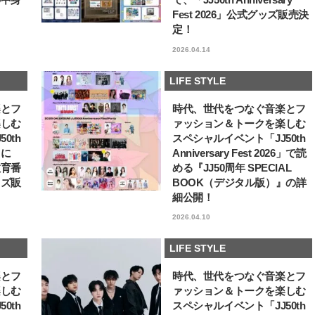
ュー
Fest 2026」公式グッズ販売決
【JJ専属モデルの素顔】ツヤと輝
【イケメンCOMIC】hue-
定！
きを放つ美肌を生み出す松川 星の
バー独占インタビュー②
愛用スキンケア
矢「感情をズバーッと言
2025.12.16
2026.08.07
2026.04.14
た時は幸せ〜」
BEAUTY
LIFE STYLE
LIFE STYLE
楽とフ
時代、世代をつなぐ音楽とフ
楽しむ
ァッション＆トークを楽しむ
0th
スペシャルイベント「JJ50th
6」に
Anniversary Fest 2026」で読
教育番
める『JJ50周年 SPECIAL
ッズ販
BOOK（デジタル版）』の詳
細公開！
2026.04.10
LIFE STYLE
楽とフ
時代、世代をつなぐ音楽とフ
楽しむ
ァッション＆トークを楽しむ
0th
スペシャルイベント「JJ50th