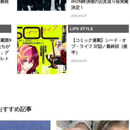
一般発
iKON終演後のお見送り会実施
決定！
2026.03.27
LIFE STYLE
連載第9
【コミック連載】シード・オ
たちが
ブ・ライフ 37話／最終回（後
フ」グ
半）
和レト
2026.04.09
おすすめ記事