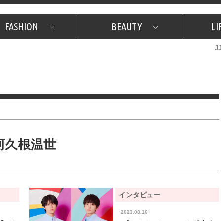
FASHION
BEAUTY
LI
J
美容担当のお気に入り
What's NEW？
占い
韓国
特集
What's NEW？
韓国
SNAP
ザ・ベスト5
特集
ザ・ベスト5
プレゼント
旅
JJグル
JJスタ
フォーチュンサイクル
ネイチャー
阿久根温世
インタビュー
2023.08.16