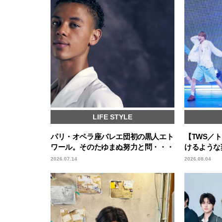
LIFE STYLE
パリ・オペラ座バレエ団初の黒人エト
【TWS／
ワール。そのたゆまぬ努力と問・・・
けるような
2026.07.14
2026.08.04