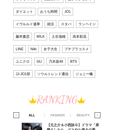
ダイエット
おうち時間
JO1
イヴルルド遙華
就活
スタバ
ランペイジ
藤井夏恋
M!LK
土生瑞穂
高本彩花
LINE
Niki
女子大生
プチプラコスメ
ユニクロ
GU
乃木坂46
BTS
JJ-JO1部
ソウルトレンド通信
ジョニー楓
RANKING
IFE STYLE
ALL
FASHION
BEAUTY
LIFE STYLE
ラマ「席
【元之介＆小西詠斗】ドラマ「席
ろの男が
替えしたら、どうやら後ろの男が