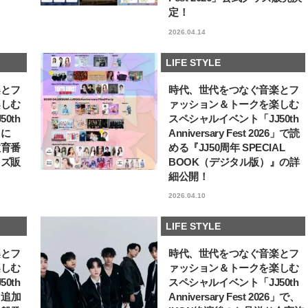
定！
【JJ専属モデルの素顔】ツヤと輝
パリ・オペラ座バレエ団
きを放つ美肌を生み出す松川 星の
エトワール。そのたゆま
2026.04.14
愛用スキンケア
問題意識【王子様の推し
2025.12.16
2026.07.14
vol.32 ギヨーム・ディ
BEAUTY
LIFE STYLE
ん
LIFE STYLE
楽とフ
時代、世代をつなぐ音楽とフ
楽しむ
ァッション＆トークを楽しむ
0th
スペシャルイベント「JJ50th
6」に
Anniversary Fest 2026」で読
教育番
める『JJ50周年 SPECIAL
ッズ販
BOOK（デジタル版）』の詳
細公開！
2026.04.10
LIFE STYLE
楽とフ
時代、世代をつなぐ音楽とフ
楽しむ
ァッション＆トークを楽しむ
0th
スペシャルイベント「JJ50th
6」追加
Anniversary Fest 2026」で、