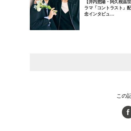
【井内悠陽・阿久根温
ラマ「コントラスト」
念インタビュ…
この