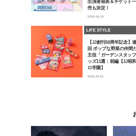
出演者発表＆チケット
売も決定！
2026.04.10
LIFE STYLE
【JJ創刊50周年記念】
回 ポップな野菜の仲間
主役「ガーデンスタッ
ッズ11選：前編【JJ昭
ロ学園】
2026.04.01