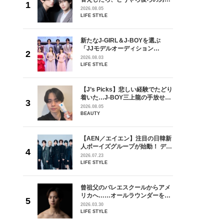
しい」放
どうやら俺のこと好きらしい」放
2026.08.05
自然と詠
送記念インタビュー♡ 「自然と詠
LIFE STYLE
です」
斗くんが可愛く見えたんです」
を選ぶ
新たなJ-GIRL＆J-BOYを選ぶ
ン
「JJモデルオーディション
選ブロッ
2027」が募集開始！ 予選ブロッ
2026.08.03
視した
クは候補生の“魅力”を重視した
LIFE STYLE
ます
「新システム」に変わります
の日韓新
【J’s Picks】悲しい経験でたどり
！ デビ
着いた…J-BOY三上龍の手放せな
面々を独
い“オールインワン”アイテム〈ビ
2026.08.05
魅力に迫
ューティ＆ファッション夏の必需
BEAUTY
品〉
からアメ
【AEN／エイエン】注目の日韓新
ダーを目
人ボーイズグループが始動！ デビ
が好きす
ュー目前のフレッシュな面々を独
2026.07.23
ロ】
占インタビュー。7人の魅力に迫
LIFE STYLE
ります♪
3000
曾祖父のバレエスクールからアメ
番直前の
リカへ……オールラウンダーを目
た思いか
指すダンサーは踊ることが好きす
2026.03.30
レポー
ぎる【王子様の推しドコロ】
LIFE STYLE
vol.29 三宅啄未さん