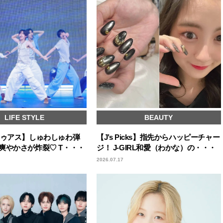
LIFE STYLE
BEAUTY
トゥアス】しゅわしゅわ弾
【J’s Picks】指先からハッピーチャー
爽やかさが炸裂♡ T・・・
ジ！ J-GIRL和愛（わかな）の・・・
2026.07.17