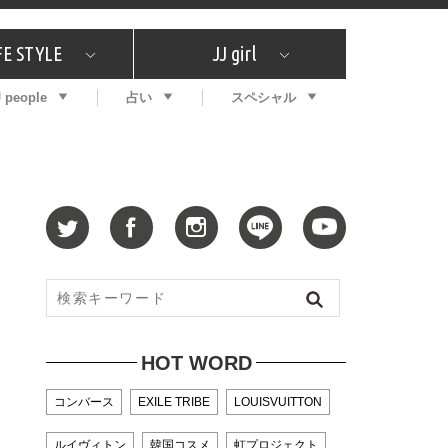
FE STYLE
JJ girl
J people
占い
スペシャル
メガイド
ッフの"それどこの"？
コスメ全部試してみた
エンタメ
プチプラ
What's NEW？
プレゼント
特集
おしゃラン！
プレゼント
恋愛
特集
コラム
インタビュー
サイン占い
毎週更新！ ジョニー楓の12星座占い
最新号
SNSキャンペーン
バックナンバー
HOT WORD
コンバース
EXILE TRIBE
LOUISVUITTON
ルイヴィトン
韓国コスメ
虹プロジェクト