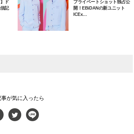
世】ド
プライベートショット独占公
配信記
開！EBiDANの新ユニット
ICEx…
記事が気に入ったら
BEAUTY
L
【J’s Picks】悲しい経験でたどり
【元之介＆小西詠斗】ド
着いた…J-BOY三上龍の手放せな
替えしたら、どうやら後