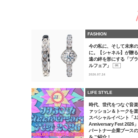
FASHION
今の私に、そして未来
に。【シャネル】が贈
遠の絆を形にする「ブ
ルフェア」
PR
2026.07.24
LIFE STYLE
時代、世代をつなぐ音
ァッション＆トークを
スペシャルイベント「JJ5
Anniversary Fest 202
パートナー企業ブース
をご紹介！