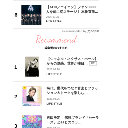
初の黒人
【AEN／エイエン】ファン3000
ぬ努力と
人を前に初ステージ！ 本番直前の
ドコロ】
独占インタビューで語った思いか
2026.07.23
オップさ
らの、ショーケース完全レポー
LIFE STYLE
ト！
Recommended by
Recommend
編集部のおすすめ
【シャネル・ネクサス・ホール】
からの誘惑。世界が注目…
PR
2026.06.18
LIFE STYLE
時代、世代をつなぐ音楽とファッ
ション＆トークを楽しむ…
2026.03.26
LIFE STYLE
再販決定！ 伝説ブランド「セーラ
ーズ」とJJとのコラ…