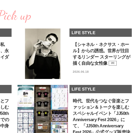
い“オールインワン”アイテム〈ビ
どうやら俺のこと好きら
2026.08.05
2026.08.05
ューティ＆ファッション夏の必需
送記念インタビュー♡ 「
Pick up
BEAUTY
LIFE STYLE
品〉
斗くんが可愛く見えたん
【注目アーティストRainy。っ
新たなJ-GIRL＆J-BOY
て？】忙しい日でも欠かせない、
「JJモデルオーディショ
LIFE STYLE
朝と夜のケアでつくられる透明感
2027」が募集開始！ 予
2026.01.30
2026.08.03
クは候補生の“魅力”を重
BEAUTY
LIFE STYLE
「新システム」に変わり
の私
【シャネル・ネクサス・ホー
る、永
ル】からの誘惑。世界が注目
【J’s Picks】J-GIRL早坂萌香の
【AEN／エイエン】注目
ライダ
するリンダー スターリングが
徹底した日焼けケア！ でも、いち
人ボーイズグループが始動
ばん大切なのは…〈ビューティ＆
ュー目前のフレッシュな
描く自由な女性像
PR
2026.07.24
2026.07.23
ファッション夏の必需品〉
占インタビュー。7人の
BEAUTY
LIFE STYLE
2026.06.18
ります♪
【J’s Picks】J-BOY中田凌多
曾祖父のバレエスクール
は“汗と暑さ”に悩める仕事終わり
リカへ……オールラウン
LIFE STYLE
もスマートに〈ビューティ＆ファ
指すダンサーは踊ること
2026.07.15
2026.03.30
ッション夏の必需品〉
ぎる【王子様の推しドコ
BEAUTY
LIFE STYLE
楽とフ
時代、世代をつなぐ音楽とフ
vol.29 三宅啄未さん
楽しむ
ァッション＆トークを楽しむ
【注目アーティストRainy。っ
【AEN／エイエン】ファン
0th
スペシャルイベント「JJ50th
て？】自称“コスメオタク見習
人を前に初ステージ！ 本
6」での
Anniversary Fest 2026」に
い”のポーチの中身、拝見しま
独占インタビューで語っ
2026.01.30
2026.07.23
の中身
て、「JJ50th Anniversary
す！
らの、ショーケース完全
BEAUTY
LIFE STYLE
ト！
Fest 2026」公式グッズ販売決