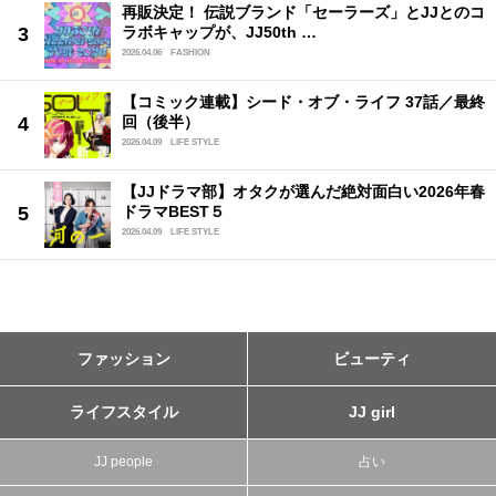
再販決定！ 伝説ブランド「セーラーズ」とJJとのコ
ラボキャップが、JJ50th …
2026.04.06
FASHION
【コミック連載】シード・オブ・ライフ 37話／最終
回（後半）
2026.04.09
LIFE STYLE
【JJドラマ部】オタクが選んだ絶対面白い2026年春
ドラマBEST５
2026.04.09
LIFE STYLE
ファッション
ビューティ
ライフスタイル
JJ girl
JJ people
占い