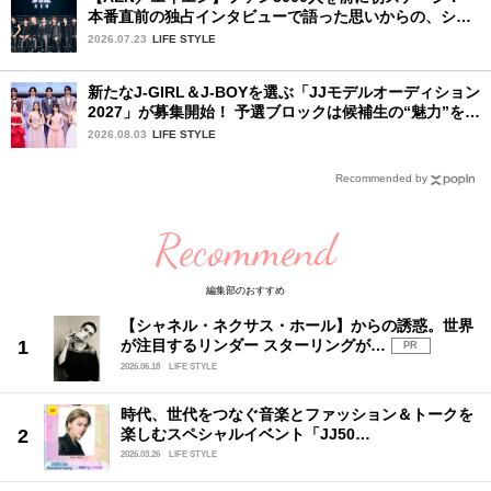
本番直前の独占インタビューで語った思いからの、ショ
ーケース完全レポート！
2026.07.23
LIFE STYLE
新たなJ-GIRL＆J-BOYを選ぶ「JJモデルオーディション
2027」が募集開始！ 予選ブロックは候補生の“魅力”を重
視した「新システム」に変わります
2026.08.03
LIFE STYLE
Recommended by
Recommend
編集部のおすすめ
【シャネル・ネクサス・ホール】からの誘惑。世界
が注目するリンダー スターリングが…
PR
2026.06.18
LIFE STYLE
時代、世代をつなぐ音楽とファッション＆トークを
楽しむスペシャルイベント「JJ50…
2026.03.26
LIFE STYLE