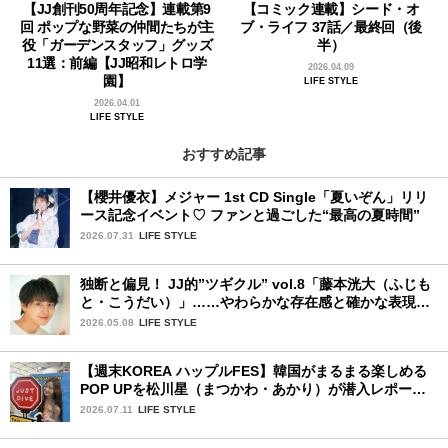
【JJ創刊50周年記念】連載第9
【コミック連載】シード・オ
回 ポップな野菜の仲間たちが主
ブ・ライフ 37話／最終回（後
役「ガーデンスタッフ」グッズ
半）
11選：前編【JJ昭和レトロ学
2026.04.09
園】
LIFE STYLE
2026.04.01
LIFE STYLE
おすすめ記事
【櫻井優衣】メジャー 1st CD Single「夏いぞん」リリ
ース記念イベント♡ ファンと過ごした“最高の夏時間”
2026.07.31
LIFE STYLE
独断と偏見！ JJ的”ツギクル” vol.8「藤本洸大（ふじも
と・こうだい）」……やわらかな存在感と確かな表現力
で、じわりと心をつかむ注目株
2026.05.08
LIFE STYLE
【週末KOREA ハップルFES】韓国がまるまる楽しめる
POP UPを松川星（まつかわ・あかり）が潜入レポート
♡
2026.07.11
LIFE STYLE