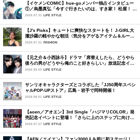
【イケメンCOMIC】hue-goメンバー独占インタビュー
①／烏墨真弘「今すぐ行きたいのは、すき家！ 松屋！ ミ
スド！」
2026.07.31
LIFE STYLE
【J’s Picks】キュートに爽快なスタートを！ J-GIRL大
瀧沙羅の軽やかな朝活〈気分をアゲるアイテム＆ルーテ
ィーン〉
2026.07.31
FASHION
【元之介＆小西詠斗】ドラマ「席替えしたら、どうやら
後ろの男がどうやら俺のこと好きらしい」放送記念イン
タビュー♡ 「自然と詠斗くんが可愛く見えたんです」
2026.08.05
LIFE STYLE
サンリオキャラクターズとコラボした「JJ50周年スペシ
ャルPOP-UPストア」広島・岩手で同時開催！
2026.08.01
LIFE STYLE
【aoen／アオエン】3rd Single「ハジマリCOLOR」発
売記念イベントに登場！「さらに上のステップに向けた
新たなハジマリになるように」と爽やかな笑顔で意気込
2026.07.27
LIFE STYLE
みを！
【AEN／エイエン】ファン3000人を前に初ステージ！