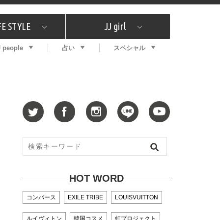
FE STYLE
JJ girl
J people
占い
スペシャル
メガイド
ッフの"それどこの"？
コスメ全部試してみた
エンタメ
プチプラ
What's NEW？
プレゼント
特集
おしゃラン！
プレゼント
恋愛
特集
コラム
インタビュー
サイン占い
毎週更新！ ジョニー楓の12星座占い
最新号
SNSキャンペーン
バックナンバー
HOT WORD
コンバース
EXILE TRIBE
LOUISVUITTON
ルイヴィトン
韓国コスメ
虹プロジェクト