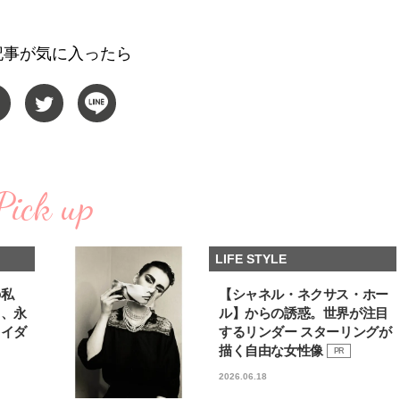
い“オールインワン”アイテム〈ビ
どうやら俺のこと好きら
2026.08.05
2026.08.05
ューティ＆ファッション夏の必需
送記念インタビュー♡ 「
BEAUTY
LIFE STYLE
品〉
斗くんが可愛く見えたん
記事が気に入ったら
【注目アーティストRainy。っ
新たなJ-GIRL＆J-BOY
て？】自称“コスメオタク見習
「JJモデルオーディショ
い”のポーチの中身、拝見しま
2027」が募集開始！ 予
2026.01.30
2026.08.03
す！
クは候補生の“魅力”を重
BEAUTY
LIFE STYLE
「新システム」に変わり
【JJ専属モデルの素顔】ビューテ
【AEN／エイエン】注目
ィ大好き！ 松川 星のお気に入り
人ボーイズグループが始動
コスメをCHECK
ュー目前のフレッシュな
Pick up
2025.12.16
2026.07.23
占インタビュー。7人の
BEAUTY
LIFE STYLE
ります♪
【J’s Picks】J-GIRL早坂萌香の
【櫻井優衣】メジャー 1st
LIFE STYLE
徹底した日焼けケア！ でも、いち
Single「夏いぞん」リ
ばん大切なのは…〈ビューティ＆
イベント♡ ファンと過ご
2026.07.24
2026.07.31
ファッション夏の必需品〉
高の夏時間”
BEAUTY
LIFE STYLE
の私
【シャネル・ネクサス・ホー
る、永
ル】からの誘惑。世界が注目
ライダ
するリンダー スターリングが
【JJ専属モデルの素顔】ツヤと輝
曾祖父のバレエスクール
きを放つ美肌を生み出す松川 星の
リカへ……オールラウン
描く自由な女性像
PR
愛用スキンケア
指すダンサーは踊ること
2025.12.16
2026.03.30
2026.06.18
ぎる【王子様の推しドコ
BEAUTY
LIFE STYLE
vol.29 三宅啄未さん