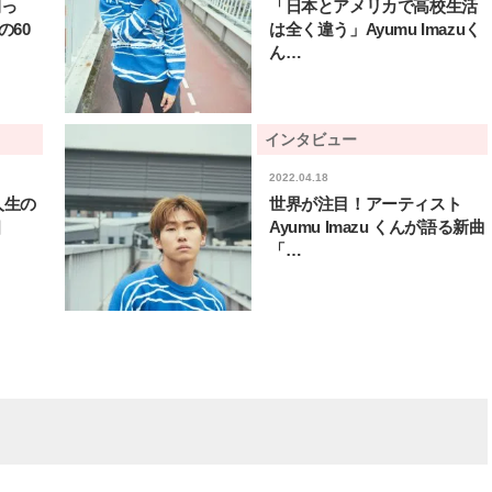
間っ
「日本とアメリカで高校生活
の60
は全く違う」Ayumu Imazuく
ん…
インタビュー
2022.04.18
「人生の
世界が注目！アーティスト
相
Ayumu Imazu くんが語る新曲
「…
BEAUTY
L
【J’s Picks】悲しい経験でたどり
【元之介＆小西詠斗】ド
着いた…J-BOY三上龍の手放せな
替えしたら、どうやら後