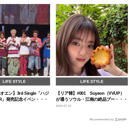
LIFE STYLE
LIFE STYLE
オエン】3rd Single「ハジ
【リア韓】#001 Suyeon（VVUP）
OR」発売記念イベン・・・
が通うソウル・江南の絶品ブー・・・
2026.07.15
Recommended by