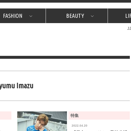
FASHION
BEAUTY
LI
J
美容担当のお気に入り
What's NEW？
占い
韓国
特集
What's NEW？
韓国
SNAP
ザ・ベスト5
特集
ザ・ベスト5
プレゼント
旅
JJグル
JJスタ
フォーチュンサイクル
ネイチャー
yumu Imazu
特集
2022.04.20