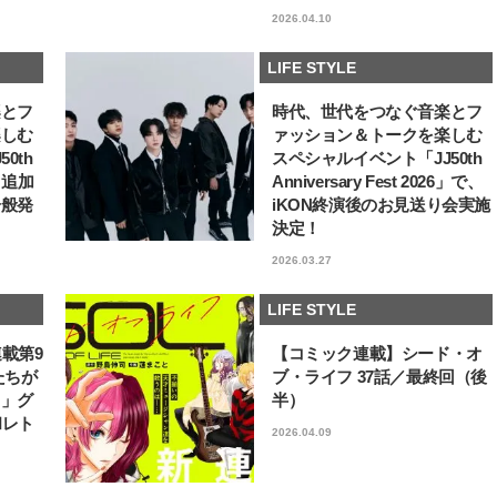
2026.04.10
LIFE STYLE
楽とフ
時代、世代をつなぐ音楽とフ
楽しむ
ァッション＆トークを楽しむ
0th
スペシャルイベント「JJ50th
6」追加
Anniversary Fest 2026」で、
一般発
iKON終演後のお見送り会実施
決定！
2026.03.27
LIFE STYLE
連載第9
【コミック連載】シード・オ
たちが
ブ・ライフ 37話／最終回（後
フ」グ
半）
和レト
2026.04.09