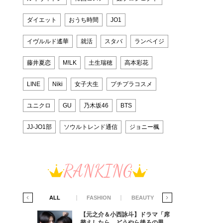
ダイエット
おうち時間
JO1
イヴルルド遙華
就活
スタバ
ランペイジ
藤井夏恋
M!LK
土生瑞穂
高本彩花
LINE
Niki
女子大生
プチプラコスメ
ユニクロ
GU
乃木坂46
BTS
JJ-JO1部
ソウルトレンド通信
ジョニー楓
RANKING
IFE STYLE
ALL
FASHION
BEAUTY
LIFE STYLE
ラマ「席
【元之介＆小西詠斗】ドラマ「席
ろの男が
替えしたら、どうやら後ろの男が