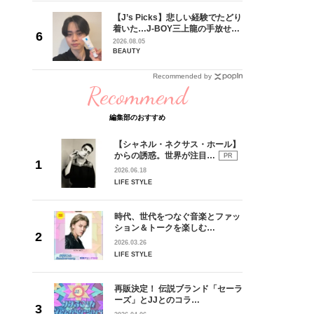
専属モデ
【J’s Picks】悲しい経験でたどり
ービジュ
着いた…J-BOY三上龍の手放せな
時代に憧
い“オールインワン”アイテム〈ビ
2026.08.05
界に飛び
ューティ＆ファッション夏の必需
BEAUTY
っかけで
品〉
Recommended by
Recommend
編集部のおすすめ
【シャネル・ネクサス・ホール】
からの誘惑。世界が注目…
PR
2026.06.18
LIFE STYLE
時代、世代をつなぐ音楽とファッ
ション＆トークを楽しむ…
2026.03.26
LIFE STYLE
再販決定！ 伝説ブランド「セーラ
ーズ」とJJとのコラ…