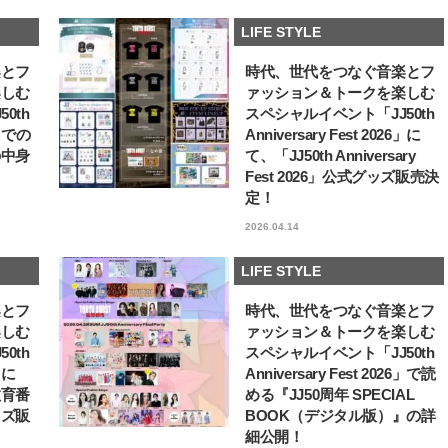
【J’s Picks】J-BOY中田凌多
【JJ創刊50周年／歴代
LIFE STYLE
は“汗と暑さ”に悩める仕事終わり
ル】藤原紀香が50周年キ
もスマートに〈ビューティ＆ファ
アル撮影に登場！「学生
2026.07.15
2026.01.14
楽とフ
時代、世代をつなぐ音楽とフ
ッション夏の必需品〉
れていたモデルさんの世
BEAUTY
LIFE STYLE
込めたのも、このJJがき
楽しむ
ァッション＆トークを楽しむ
した」
0th
スペシャルイベント「JJ50th
6」での
Anniversary Fest 2026」に
の中身
て、「JJ50th Anniversary
Fest 2026」公式グッズ販売決
定！
2026.04.14
LIFE STYLE
楽とフ
時代、世代をつなぐ音楽とフ
楽しむ
ァッション＆トークを楽しむ
0th
スペシャルイベント「JJ50th
6」に
Anniversary Fest 2026」で読
教育番
める『JJ50周年 SPECIAL
ッズ販
BOOK（デジタル版）』の詳
細公開！