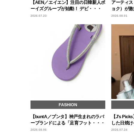
【AEN／エイエン】注目の日韓新人ボ
アーティスト
ーイズグループが始動！ デビ・・・
ョク）が激
2026.07.23
2026.08.01
FASHION
【buntA／ブンタ】神戸生まれのラバ
【J’s Pi
ーブランドによる「足育フット・・・
した日焼け
2026.08.06
2026.07.24