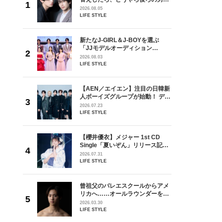
しい」放
どうやら俺のこと好きらしい」放
2026.08.05
自然と詠
送記念インタビュー♡ 「自然と詠
LIFE STYLE
です」
斗くんが可愛く見えたんです」
を選ぶ
新たなJ-GIRL＆J-BOYを選ぶ
ン
「JJモデルオーディション
選ブロッ
2027」が募集開始！ 予選ブロッ
2026.08.03
視した
クは候補生の“魅力”を重視した
LIFE STYLE
ます
「新システム」に変わります
の日韓新
【AEN／エイエン】注目の日韓新
！ デビ
人ボーイズグループが始動！ デビ
面々を独
ュー目前のフレッシュな面々を独
2026.07.23
魅力に迫
占インタビュー。7人の魅力に迫
LIFE STYLE
ります♪
 CD
【櫻井優衣】メジャー 1st CD
リース記念
Single「夏いぞん」リリース記念
した“最
イベント♡ ファンと過ごした“最
2026.07.31
高の夏時間”
LIFE STYLE
からアメ
曾祖父のバレエスクールからアメ
ダーを目
リカへ……オールラウンダーを目
が好きす
指すダンサーは踊ることが好きす
2026.03.30
ロ】
ぎる【王子様の推しドコロ】
LIFE STYLE
vol.29 三宅啄未さん