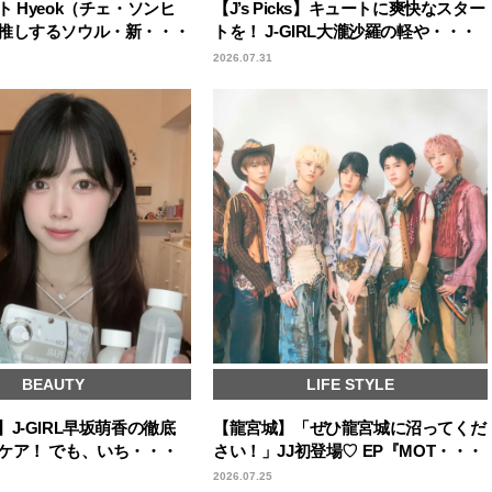
 Hyeok（チェ・ソンヒ
【J’s Picks】キュートに爽快なスター
推しするソウル・新・・・
トを！ J-GIRL大瀧沙羅の軽や・・・
2026.07.31
BEAUTY
LIFE STYLE
cks】J-GIRL早坂萌香の徹底
【龍宮城】「ぜひ龍宮城に沼ってくだ
ケア！ でも、いち・・・
さい！」JJ初登場♡ EP『MOT・・・
2026.07.25