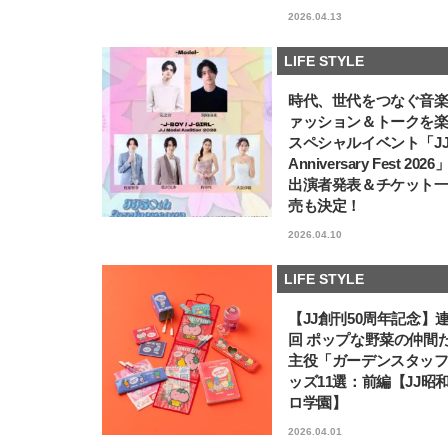
2026.04.13
LIFE STYLE
時代、世代をつなぐ音
ァッション＆トークを
スペシャルイベント「JJ5
Anniversary Fest 202
出演者発表＆チケット
売も決定！
2026.04.10
LIFE STYLE
【JJ創刊50周年記念】
回 ポップな野菜の仲間
主役「ガーデンスタッ
ッズ11選：前編【JJ昭
ロ学園】
2026.04.01