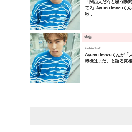
「関西人だなと思う瞬
て?」Ayumu Imazuくん
秒…
特集
2022.04.19
Ayumu Imazuくんが
転機はまだ」と語る真