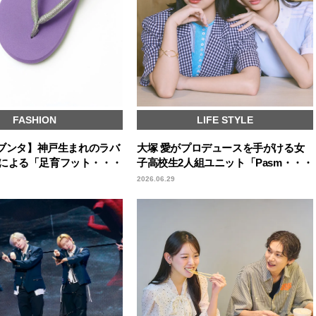
FASHION
LIFE STYLE
A／ブンタ】神戸生まれのラバ
大塚 愛がプロデュースを手がける女
による「足育フット・・・
子高校生2人組ユニット「Pasm・・・
2026.06.29