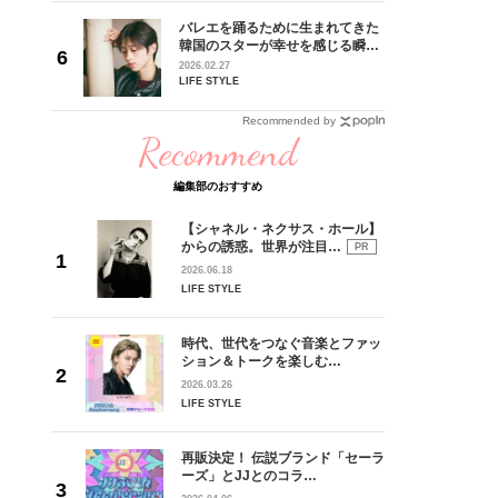
 CD
バレエを踊るために生まれてきた
リース記念
韓国のスターが幸せを感じる瞬間
した“最
【王子様の推しドコロ】vol.28
2026.02.27
チョン・ミンチョルさん
LIFE STYLE
Recommended by
Recommend
編集部のおすすめ
【シャネル・ネクサス・ホール】
からの誘惑。世界が注目…
PR
2026.06.18
LIFE STYLE
時代、世代をつなぐ音楽とファッ
ション＆トークを楽しむ…
2026.03.26
LIFE STYLE
再販決定！ 伝説ブランド「セーラ
ーズ」とJJとのコラ…