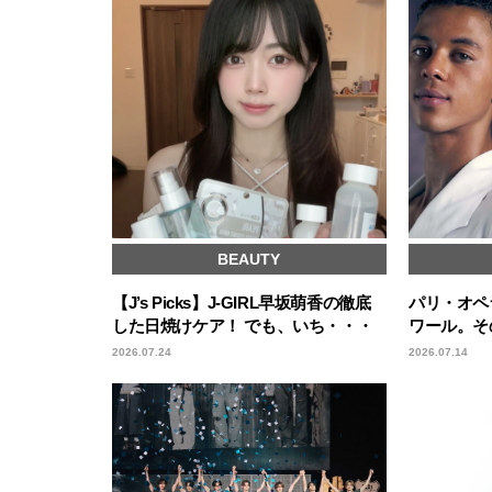
BEAUTY
【J’s Picks】J-GIRL早坂萌香の徹底
パリ・オペ
した日焼けケア！ でも、いち・・・
ワール。そ
2026.07.24
2026.07.14