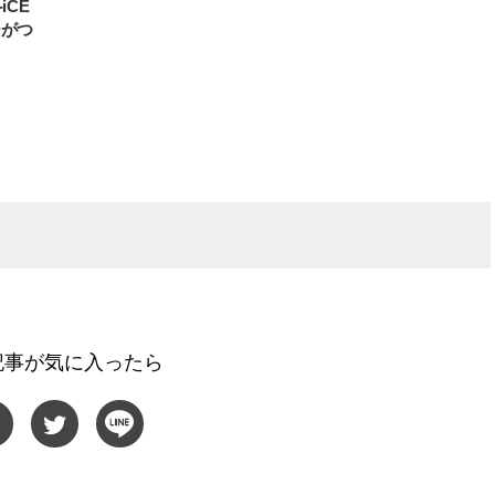
iCE
ーがつ
記事が気に入ったら
BEAUTY
L
【JJ専属モデルの素顔】ビューテ
【元之介＆小西詠斗】ド
ィ大好き！ 松川 星のお気に入り
替えしたら、どうやら後