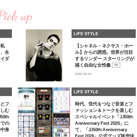
コスメをCHECK
どうやら俺のこと好きら
2025.12.16
2026.08.05
送記念インタビュー♡ 「
Pick up
BEAUTY
LIFE STYLE
斗くんが可愛く見えたん
【体験レポ】 ニュウマン高輪！
新たなJ-GIRL＆J-BOY
uka新店舗「uka store / Care &
「JJモデルオーディショ
LIFE STYLE
Share」でネイルケア体験！JJア
2027」が募集開始！ 予
2025.09.25
2026.08.03
フタヌーンティー来場者限定チケ
クは候補生の“魅力”を重
BEAUTY
LIFE STYLE
ットも
「新システム」に変わり
の私
【シャネル・ネクサス・ホー
る、永
ル】からの誘惑。世界が注目
【J’s Picks】悲しい経験でたどり
曾祖父のバレエスクール
ライダ
するリンダー スターリングが
着いた…J-BOY三上龍の手放せな
リカへ……オールラウン
い“オールインワン”アイテム〈ビ
指すダンサーは踊ること
描く自由な女性像
PR
2026.08.05
2026.03.30
ューティ＆ファッション夏の必需
ぎる【王子様の推しドコ
BEAUTY
LIFE STYLE
2026.06.18
品〉
vol.29 三宅啄未さん
【J’s Picks】J-GIRL早坂萌香の
【AEN／エイエン】注目
徹底した日焼けケア！ でも、いち
人ボーイズグループが始動
LIFE STYLE
ばん大切なのは…〈ビューティ＆
ュー目前のフレッシュな
2026.07.24
2026.07.23
ファッション夏の必需品〉
占インタビュー。7人の
BEAUTY
LIFE STYLE
楽とフ
時代、世代をつなぐ音楽とフ
ります♪
楽しむ
ァッション＆トークを楽しむ
【注目アーティストRainy。っ
バレエを踊るために生ま
0th
スペシャルイベント「JJ50th
て？】自称“コスメオタク見習
韓国のスターが幸せを感
6」での
Anniversary Fest 2026」に
い”のポーチの中身、拝見しま
【王子様の推しドコロ】vo
2026.01.30
2026.02.27
の中身
て、「JJ50th Anniversary
す！
チョン・ミンチョルさん
BEAUTY
LIFE STYLE
Fest 2026」公式グッズ販売決