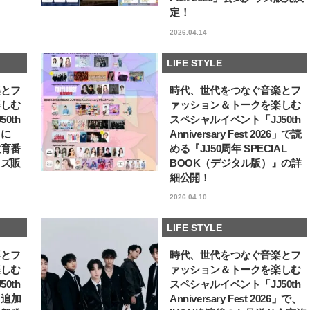
定！
【JJ専属モデルの素顔】ツヤと輝
【櫻井優衣】メジャー 1st
きを放つ美肌を生み出す松川 星の
Single「夏いぞん」リ
2026.04.14
愛用スキンケア
イベント♡ ファンと過ご
2025.12.16
2026.07.31
高の夏時間”
BEAUTY
LIFE STYLE
LIFE STYLE
楽とフ
時代、世代をつなぐ音楽とフ
楽しむ
ァッション＆トークを楽しむ
0th
スペシャルイベント「JJ50th
6」に
Anniversary Fest 2026」で読
教育番
める『JJ50周年 SPECIAL
ッズ販
BOOK（デジタル版）』の詳
細公開！
2026.04.10
LIFE STYLE
楽とフ
時代、世代をつなぐ音楽とフ
楽しむ
ァッション＆トークを楽しむ
0th
スペシャルイベント「JJ50th
6」追加
Anniversary Fest 2026」で、