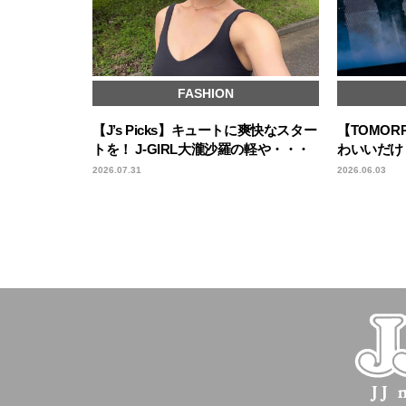
FASHION
【J’s Picks】キュートに爽快なスター
【TOMORR
トを！ J-GIRL大瀧沙羅の軽や・・・
わいいだけ
2026.07.31
2026.06.03