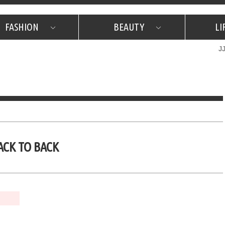
FASHION
BEAUTY
LI
J
美容担当のお気に入り
What's NEW？
占い
韓国
特集
What's NEW？
韓国
SNAP
ザ・ベスト5
特集
ザ・ベスト5
プレゼント
旅
JJグル
JJスタ
フォーチュンサイクル
ネイチャー
ACK TO BACK