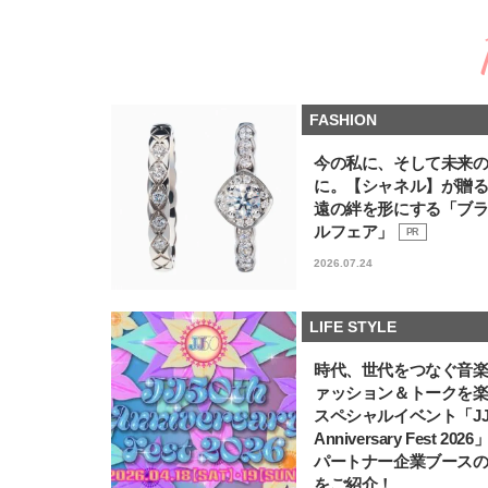
FASHION
今の私に、そして未来
に。【シャネル】が贈
遠の絆を形にする「ブ
ルフェア」
PR
2026.07.24
LIFE STYLE
時代、世代をつなぐ音
ァッション＆トークを
スペシャルイベント「JJ5
Anniversary Fest 202
パートナー企業ブース
をご紹介！