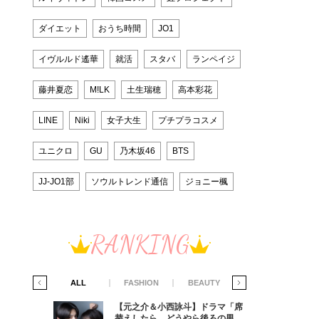
ダイエット
おうち時間
JO1
イヴルルド遙華
就活
スタバ
ランペイジ
藤井夏恋
M!LK
土生瑞穂
高本彩花
LINE
Niki
女子大生
プチプラコスメ
ユニクロ
GU
乃木坂46
BTS
JJ-JO1部
ソウルトレンド通信
ジョニー楓
RANKING
IFE STYLE
ALL
FASHION
BEAUTY
LIFE STYLE
ラマ「席
【元之介＆小西詠斗】ドラマ「席
ろの男が
替えしたら、どうやら後ろの男が