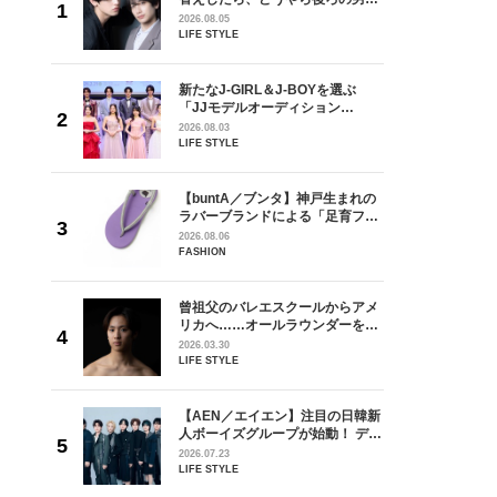
しい」放
どうやら俺のこと好きらしい」放
2026.08.05
自然と詠
送記念インタビュー♡ 「自然と詠
LIFE STYLE
です」
斗くんが可愛く見えたんです」
を選ぶ
新たなJ-GIRL＆J-BOYを選ぶ
ン
「JJモデルオーディション
選ブロッ
2027」が募集開始！ 予選ブロッ
2026.08.03
視した
クは候補生の“魅力”を重視した
LIFE STYLE
ます
「新システム」に変わります
からアメ
【buntA／ブンタ】神戸生まれの
ダーを目
ラバーブランドによる「足育フッ
が好きす
トウェア」。伊勢丹新宿店でPOP-
2026.08.06
ロ】
UP開催中！
FASHION
の日韓新
曾祖父のバレエスクールからアメ
！ デビ
リカへ……オールラウンダーを目
面々を独
指すダンサーは踊ることが好きす
2026.03.30
魅力に迫
ぎる【王子様の推しドコロ】
LIFE STYLE
vol.29 三宅啄未さん
れてきた
【AEN／エイエン】注目の日韓新
じる瞬間
人ボーイズグループが始動！ デビ
l.28
ュー目前のフレッシュな面々を独
2026.07.23
占インタビュー。7人の魅力に迫
LIFE STYLE
ります♪