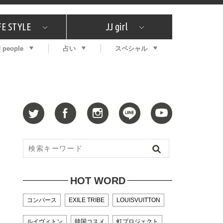
FE STYLE
JJ girl
J people
占い
スペシャル
メガイド
ッフの"それどこの"？
コスメ全部試してみた
エンタメ
プチプラ
What's NEW？
プレゼント
特集
おしゃラン！
プレゼント
恋愛
特集
コラム
インタビュー
サイン占い
毎週更新！ ジョニー楓の12星座占い
最新号
SNSキャンペーン
バックナンバー
HOT WORD
コンバース
EXILE TRIBE
LOUISVUITTON
ルイヴィトン
韓国コスメ
虹プロジェクト