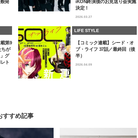
一般発
iKON終演後のお見送り会実施
決定！
2026.03.27
LIFE STYLE
連載第9
【コミック連載】シード・オ
たちが
ブ・ライフ 37話／最終回（後
フ」グ
半）
和レト
2026.04.09
おすすめ記事