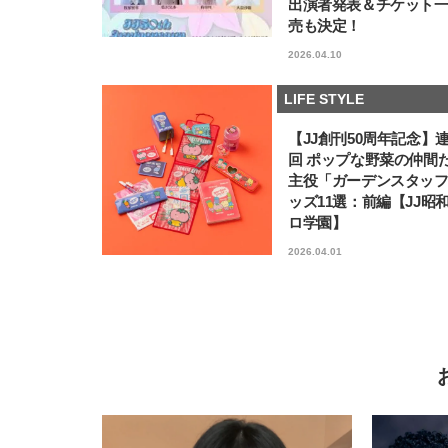
出演者発表＆チケット
売も決定！
2026.04.10
LIFE STYLE
【JJ創刊50周年記念】
回 ポップな野菜の仲間
主役「ガーデンスタッ
ッズ11選：前編【JJ昭
ロ学園】
2026.04.01