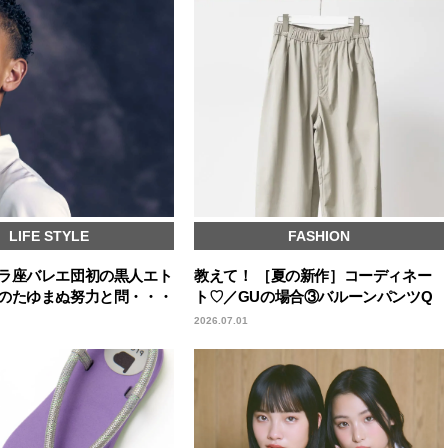
LIFE STYLE
FASHION
ラ座バレエ団初の黒人エト
教えて！ ［夏の新作］コーディネー
のたゆまぬ努力と問・・・
ト♡／GUの場合③バルーンパンツQ
2026.07.01