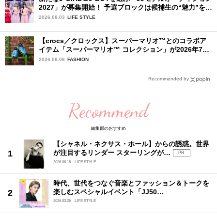
2027」が募集開始！ 予選ブロックは候補生の“魅力”を重
視した「新システム」に変わります
2026.08.03
LIFE STYLE
【crocs／クロックス】スーパーマリオ™とのコラボア
イテム「スーパーマリオ™ コレクション」が2026年7月
16日より発売開始！
2026.06.06
FASHION
Recommended by
Recommend
編集部のおすすめ
【シャネル・ネクサス・ホール】からの誘惑。世界
が注目するリンダー スターリングが…
PR
2026.06.18
LIFE STYLE
時代、世代をつなぐ音楽とファッション＆トークを
楽しむスペシャルイベント「JJ50…
2026.03.26
LIFE STYLE