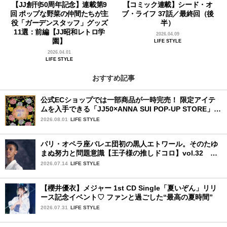
【JJ創刊50周年記念】連載第9
【コミック連載】シード・オ
回 ポップな野菜の仲間たちが主
ブ・ライフ 37話／最終回（後
役「ガーデンスタッフ」グッズ
半）
11選：前編【JJ昭和レトロ学
2026.04.09
園】
LIFE STYLE
2026.04.01
LIFE STYLE
おすすめ記事
公式ECショップでは一部商品が一時完売！ 限定アイテ
ムを入手できる「JJ50×ANNA SUI POP-UP STORE」が
広島で開催決定
2026.08.01
LIFE STYLE
パリ・オペラ座バレエ団初の黒人エトワール。そのたゆ
まぬ努力と問題意識【王子様の推しドコロ】vol.32 ギ
ヨーム・ディオップさん
2026.07.14
LIFE STYLE
【櫻井優衣】メジャー 1st CD Single「夏いぞん」リリ
ース記念イベント♡ ファンと過ごした“最高の夏時間”
2026.07.31
LIFE STYLE