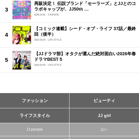
再販決定！ 伝説ブランド「セーラーズ」とJJとのコ
ラボキャップが、JJ50th …
2026.04.06
FASHION
【コミック連載】シード・オブ・ライフ 37話／最終
回（後半）
2026.04.09
LIFE STYLE
【JJドラマ部】オタクが選んだ絶対面白い2026年春
ドラマBEST５
2026.04.09
LIFE STYLE
ファッション
ビューティ
ライフスタイル
JJ girl
JJ people
占い