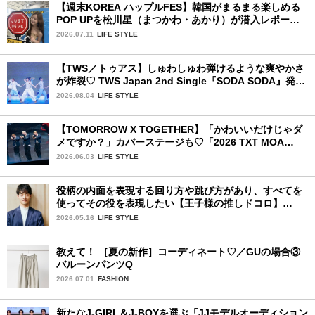
【週末KOREA ハップルFES】韓国がまるまる楽しめる
POP UPを松川星（まつかわ・あかり）が潜入レポート
♡
2026.07.11
LIFE STYLE
【TWS／トゥアス】しゅわしゅわ弾けるような爽やかさ
が炸裂♡ TWS Japan 2nd Single『SODA SODA』発売
記念SPECIAL SHOWCASEを詳細レポ
2026.08.04
LIFE STYLE
【TOMORROW X TOGETHER】「かわいいだけじゃダ
メですか？」カバーステージも♡「2026 TXT MOA
CON IN JAPAN」千葉公演2日目を詳細レポ【後編】
2026.06.03
LIFE STYLE
役柄の内面を表現する回り方や跳び方があり、すべてを
使ってその役を表現したい【王子様の推しドコロ】
vol.31 大塚 卓さん
2026.05.16
LIFE STYLE
教えて！ ［夏の新作］コーディネート♡／GUの場合③
バルーンパンツQ
2026.07.01
FASHION
新たなJ-GIRL＆J-BOYを選ぶ「JJモデルオーディション