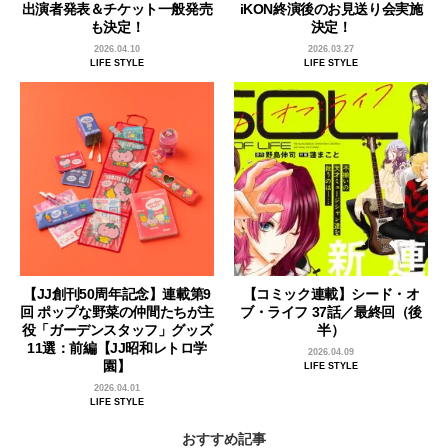
出演者発表＆チケット一般発売
iKON終演後のお見送り会実施
も決定！
決定！
2026.04.10
2026.03.27
LIFE STYLE
LIFE STYLE
【JJ創刊50周年記念】連載第9
【コミック連載】シード・オ
回 ポップな野菜の仲間たちが主
ブ・ライフ 37話／最終回（後
役「ガーデンスタッフ」グッズ
半）
11選：前編【JJ昭和レトロ学
2026.04.09
園】
LIFE STYLE
2026.04.01
LIFE STYLE
おすすめ記事