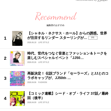
Recommend
編集部のおすすめ
【シャネル・ネクサス・ホール】からの誘惑。世界
が注目するリンダー スターリングが…
PR
2026.06.18
LIFE STYLE
時代、世代をつなぐ音楽とファッション＆トークを
楽しむスペシャルイベント「JJ50…
2026.03.26
LIFE STYLE
再販決定！ 伝説ブランド「セーラーズ」とJJとのコ
ラボキャップが、JJ50th …
2026.04.06
FASHION
【コミック連載】シード・オブ・ライフ 37話／最終
回（後半）
2026.04.09
LIFE STYLE