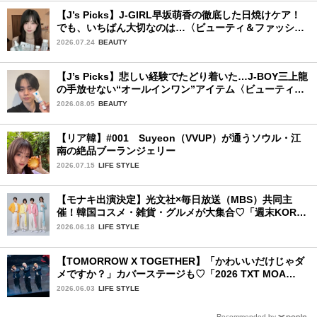
【J’s Picks】J-GIRL早坂萌香の徹底した日焼けケア！
でも、いちばん大切なのは…〈ビューティ＆ファッショ
ン夏の必需品〉
2026.07.24
BEAUTY
【J’s Picks】悲しい経験でたどり着いた…J-BOY三上龍
の手放せない“オールインワン”アイテム〈ビューティ＆
ファッション夏の必需品〉
2026.08.05
BEAUTY
【リア韓】#001 Suyeon（VVUP）が通うソウル・江
南の絶品ブーランジェリー
2026.07.15
LIFE STYLE
【モナキ出演決定】光文社×毎日放送（MBS）共同主
催！韓国コスメ・雑貨・グルメが大集合♡「週末KOREA
ハップルFES in 大阪」が開催
2026.06.18
LIFE STYLE
【TOMORROW X TOGETHER】「かわいいだけじゃダ
メですか？」カバーステージも♡「2026 TXT MOA
CON IN JAPAN」千葉公演2日目を詳細レポ【後編】
2026.06.03
LIFE STYLE
Recommended by