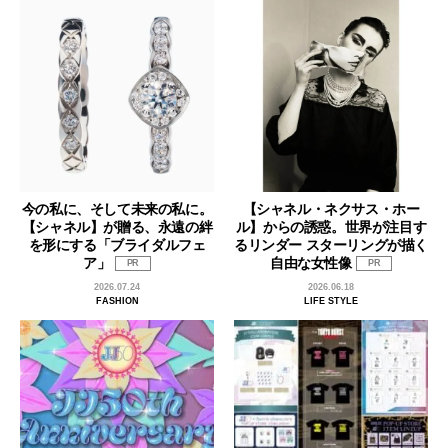
今の私に、そして未来の私に。
【シャネル・ネクサス・ホー
【シャネル】が贈る、永遠の絆
ル】からの誘惑。世界が注目す
を形にする「ブライダルフェ
るリンダー スターリングが描く
ア」
自由な女性像
PR
PR
2026.07.24
2026.06.18
FASHION
LIFE STYLE