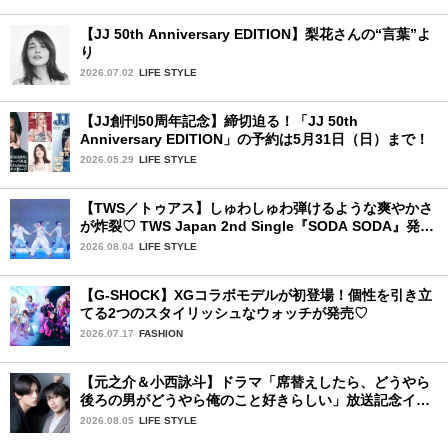
【JJ 50th Anniversary EDITION】梨花さんの“言葉”よ
り
2026.07.02
LIFE STYLE
【JJ創刊50周年記念】締切迫る！「JJ 50th
Anniversary EDITION」の予約は5月31日（日）まで！
2026.05.29
LIFE STYLE
【TWS／トゥアス】しゅわしゅわ弾けるような爽やかさ
が炸裂♡ TWS Japan 2nd Single『SODA SODA』発売
記念SPECIAL SHOWCASEを詳細レポ
2026.08.04
LIFE STYLE
【G-SHOCK】XGコラボモデルが初登場！個性を引き立
てる2つのスタイリッシュなウォッチが発売♡
2026.07.17
FASHION
【元之介＆小西詠斗】ドラマ「席替えしたら、どうやら
後ろの男がどうやら俺のこと好きらしい」放送記念イン
タビュー♡ 「自然と詠斗くんが可愛く見えたんです」
2026.08.05
LIFE STYLE