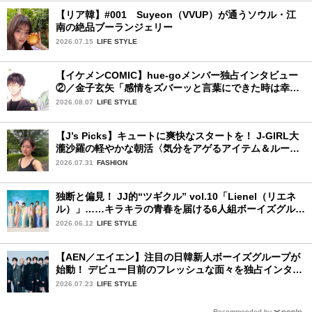
【リア韓】#001 Suyeon（VVUP）が通うソウル・江
南の絶品ブーランジェリー
2026.07.15
LIFE STYLE
【イケメンCOMIC】hue-goメンバー独占インタビュー
②／金子玄矢「感情をズバーッと言葉にできた時は幸
せ〜」
2026.08.07
LIFE STYLE
【J’s Picks】キュートに爽快なスタートを！ J-GIRL大
瀧沙羅の軽やかな朝活〈気分をアゲるアイテム＆ルーテ
ィーン〉
2026.07.31
FASHION
独断と偏見！ JJ的“ツギクル” vol.10「Lienel（リエネ
ル）」……キラキラの青春を届ける6人組ボーイズグルー
プ
2026.06.12
LIFE STYLE
【AEN／エイエン】注目の日韓新人ボーイズグループが
始動！ デビュー目前のフレッシュな面々を独占インタビ
ュー。7人の魅力に迫ります♪
2026.07.23
LIFE STYLE
Recommended by