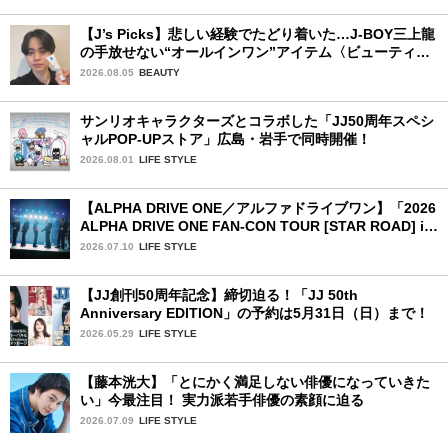
【J’s Picks】悲しい経験でたどり着いた…J-BOY三上龍
の手放せない“オールインワン”アイテム〈ビューティ＆
ファッション夏の必需品〉
2026.08.05
BEAUTY
サンリオキャラクターズとコラボした「JJ50周年スペシ
ャルPOP-UPストア」広島・岩手で同時開催！
2026.08.01
LIFE STYLE
【ALPHA DRIVE ONE／アルファドライブワン】「2026
ALPHA DRIVE ONE FAN-CON TOUR [STAR ROAD] in
YOKOHAMA」1日目詳細レポ【前編】
2026.07.10
LIFE STYLE
【JJ創刊50周年記念】締切迫る！「JJ 50th
Anniversary EDITION」の予約は5月31日（日）まで！
2026.05.29
LIFE STYLE
【藤本洸大】「とにかく満足しない俳優になっていきた
い」今最注目！ 実力派若手俳優の素顔に迫る
2026.07.09
LIFE STYLE