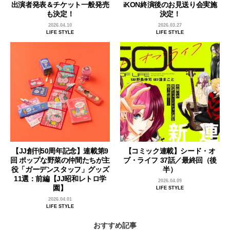
出演者発表＆チケット一般発売
iKON終演後のお見送り会実施
も決定！
決定！
2026.04.10
2026.03.27
LIFE STYLE
LIFE STYLE
【JJ創刊50周年記念】連載第9
【コミック連載】シード・オ
回 ポップな野菜の仲間たちが主
ブ・ライフ 37話／最終回（後
役「ガーデンスタッフ」グッズ
半）
11選：前編【JJ昭和レトロ学
2026.04.09
園】
LIFE STYLE
2026.04.01
LIFE STYLE
おすすめ記事