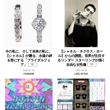
今の私に、そして未来の私に。
【シャネル・ネクサス・ホー
【シャネル】が贈る、永遠の絆
ル】からの誘惑。世界が注目す
を形にする「ブライダルフェ
るリンダー スターリングが描く
ア」
自由な女性像
PR
PR
2026.07.24
2026.06.18
FASHION
LIFE STYLE