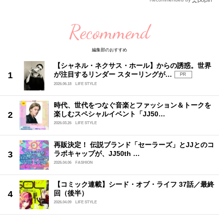
Recommend
編集部のおすすめ
【シャネル・ネクサス・ホール】からの誘惑。世界
が注目するリンダー スターリングが…
PR
2026.06.18
LIFE STYLE
時代、世代をつなぐ音楽とファッション＆トークを
楽しむスペシャルイベント「JJ50…
2026.03.26
LIFE STYLE
再販決定！ 伝説ブランド「セーラーズ」とJJとのコ
ラボキャップが、JJ50th …
2026.04.06
FASHION
【コミック連載】シード・オブ・ライフ 37話／最終
回（後半）
2026.04.09
LIFE STYLE