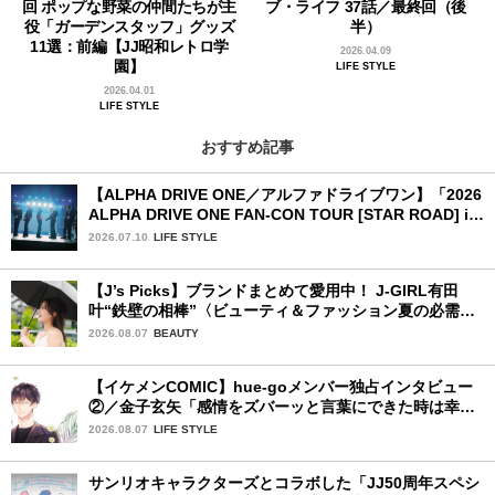
回 ポップな野菜の仲間たちが主
ブ・ライフ 37話／最終回（後
役「ガーデンスタッフ」グッズ
半）
11選：前編【JJ昭和レトロ学
2026.04.09
園】
LIFE STYLE
2026.04.01
LIFE STYLE
おすすめ記事
【ALPHA DRIVE ONE／アルファドライブワン】「2026
ALPHA DRIVE ONE FAN-CON TOUR [STAR ROAD] in
YOKOHAMA」1日目詳細レポ【前編】
2026.07.10
LIFE STYLE
【J’s Picks】ブランドまとめて愛用中！ J-GIRL有田
叶“鉄壁の相棒”〈ビューティ＆ファッション夏の必需
品〉
2026.08.07
BEAUTY
【イケメンCOMIC】hue-goメンバー独占インタビュー
②／金子玄矢「感情をズバーッと言葉にできた時は幸
せ〜」
2026.08.07
LIFE STYLE
サンリオキャラクターズとコラボした「JJ50周年スペシ