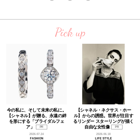
Pick up
今の私に、そして未来の私に。
【シャネル・ネクサス・ホー
【シャネル】が贈る、永遠の絆
ル】からの誘惑。世界が注目す
を形にする「ブライダルフェ
るリンダー スターリングが描く
ア」
自由な女性像
PR
PR
2026.07.24
2026.06.18
FASHION
LIFE STYLE