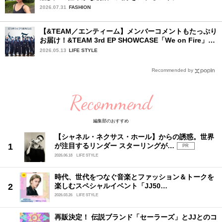
ィーン〉
2026.07.31
FASHION
【&TEAM／エンティーム】メンバーコメントもたっぷり
お届け！&TEAM 3rd EP SHOWCASE「We on Fire」を
詳細レポート【前編】
2026.05.13
LIFE STYLE
Recommended by
Recommend
編集部のおすすめ
【シャネル・ネクサス・ホール】からの誘惑。世界
が注目するリンダー スターリングが…
PR
2026.06.18
LIFE STYLE
時代、世代をつなぐ音楽とファッション＆トークを
楽しむスペシャルイベント「JJ50…
2026.03.26
LIFE STYLE
再販決定！ 伝説ブランド「セーラーズ」とJJとのコ