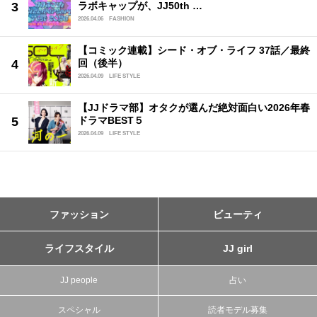
ラボキャップが、JJ50th …
2026.04.06
FASHION
【コミック連載】シード・オブ・ライフ 37話／最終
回（後半）
2026.04.09
LIFE STYLE
【JJドラマ部】オタクが選んだ絶対面白い2026年春
ドラマBEST５
2026.04.09
LIFE STYLE
ファッション
ビューティ
ライフスタイル
JJ girl
JJ people
占い
スペシャル
読者モデル募集