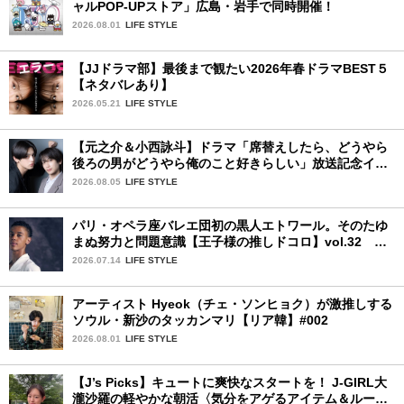
ャルPOP-UPストア」広島・岩手で同時開催！
2026.08.01
LIFE STYLE
【JJドラマ部】最後まで観たい2026年春ドラマBEST５
【ネタバレあり】
2026.05.21
LIFE STYLE
【元之介＆小西詠斗】ドラマ「席替えしたら、どうやら
後ろの男がどうやら俺のこと好きらしい」放送記念イン
タビュー♡ 「自然と詠斗くんが可愛く見えたんです」
2026.08.05
LIFE STYLE
パリ・オペラ座バレエ団初の黒人エトワール。そのたゆ
まぬ努力と問題意識【王子様の推しドコロ】vol.32 ギ
ヨーム・ディオップさん
2026.07.14
LIFE STYLE
アーティスト Hyeok（チェ・ソンヒョク）が激推しする
ソウル・新沙のタッカンマリ【リア韓】#002
2026.08.01
LIFE STYLE
【J’s Picks】キュートに爽快なスタートを！ J-GIRL大
瀧沙羅の軽やかな朝活〈気分をアゲるアイテム＆ルーテ